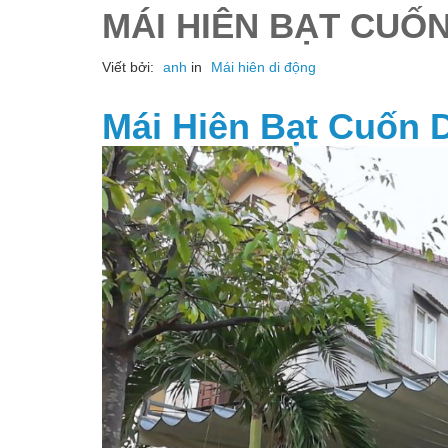
MÁI HIÊN BẠT CUỐN
Viết bởi:
anh
in
Mái hiên di động
Mái Hiên Bạt Cuốn D