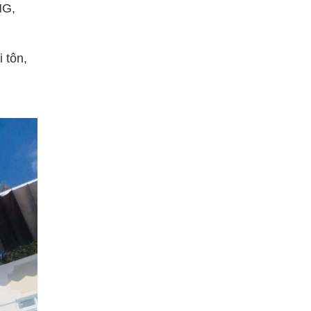
NG,
 tôn,