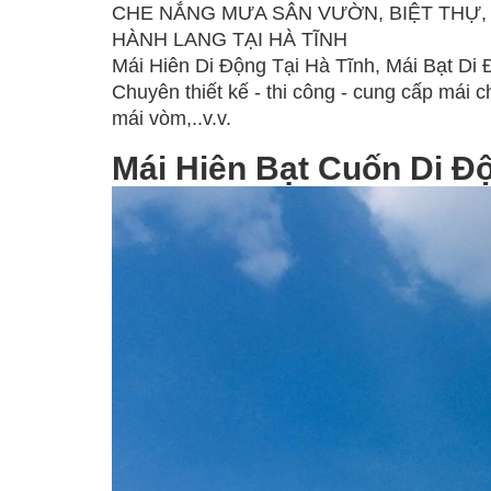
CHE NẮNG MƯA SÂN VƯỜN, BIỆT THỰ,
HÀNH LANG TẠI HÀ TĨNH
Mái Hiên Di Động Tại Hà Tĩnh, Mái Bạt Di 
Chuyên thiết kế - thi công - cung cấp mái c
mái vòm,..v.v.
Mái Hiên Bạt Cuốn Di Độ