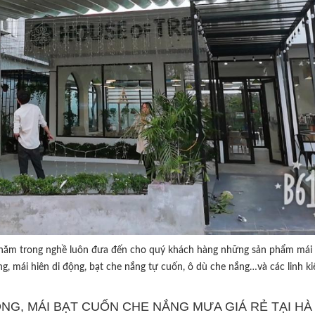
năm trong nghề luôn đưa đến cho quý khách hàng những sản phẩm mái 
g, mái hiên di động, bạt che nắng tự cuốn, ô dù che nắng…và các linh ki
ĐỘNG, MÁI BẠT CUỐN CHE NẮNG MƯA GIÁ RẺ TẠI HÀ