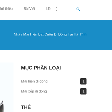
iới thiệu
Bài Viết
Liên hệ
Nhà
/
Mái Hiên Bạt Cuốn Di Động Tại Hà Tĩnh
ng ở đây
MỤC PHÂN LOẠI
Mái hiên di động
1
Mái xếp di động
1
THẺ