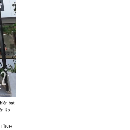
hiên bạt
ện lắp
 TĨNH