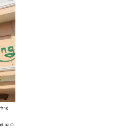
rường
t tối đa