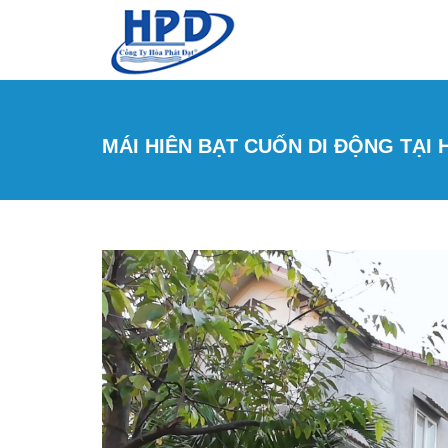
Nhảy đến nội dung
MÁI HIÊN BẠT CUỐN DI ĐỘNG TẠI 