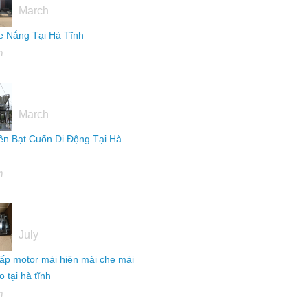
March
 Nắng Tại Hà Tĩnh
h
16
March
ên Bạt Cuốn Di Động Tại Hà
h
04
July
ấp motor mái hiên mái che mái
 tại hà tĩnh
h