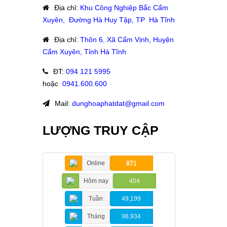
Địa chỉ
:
Khu Công Nghiệp Bắc Cẩm
Xuyên, Đường Hà Huy Tập, TP Hà Tĩnh
Địa chỉ
:
Thôn 6, Xã Cẩm Vịnh, Huyện
Cẩm Xuyên, Tỉnh Hà Tĩnh
ĐT
:
094 121 5995
hoặc
:
0941.600.600
Mail:
dunghoaphatdat@gmail.com
LƯỢNG TRUY CẬP
Online
871
Hôm nay
404
Tuần
49,199
Tháng
98,934