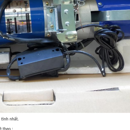
tình nhất.
ệ theo :