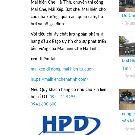
Mái hiên Che Hà Tĩnh, chuyên thi công
Mái Che, Mái Xếp, Bạt che, Mái hiên cho
Dù Che
các nhà xưởng, quán ăn, quán cafe, hồ
- By
an
bơi và hộ gia đình.
Với tiêu chí lấy
chất lượng sản phẩm
là
hàng đầu để tạo uy tín cho sự phát triển
bền vững của
Mái hiên Che Hà Tĩnh.
xem thêm tại :
Mái Hi
Tĩnh
mai xep di dong
,
mai hien tu cuon
- By
an
https://maihienchehatinh.com/
Nếu Quý khách hàng có nhu cầu xin liên
hệ số ĐT:
094 121 5995
hoặc
0
941.600.600
cung c
xếp kéo
- By
an