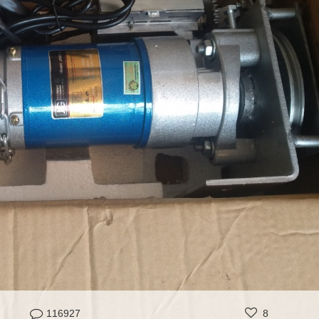
116927
8