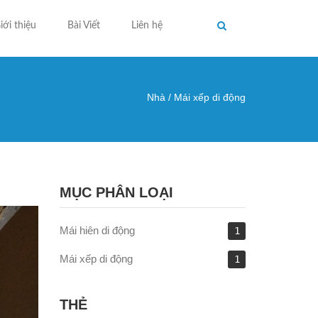
iới thiệu
Bài Viết
Liên hệ
Nhà
/
Mái xếp di động
ng ở đây
MỤC PHÂN LOẠI
Mái hiên di động
1
Mái xếp di động
1
THẺ