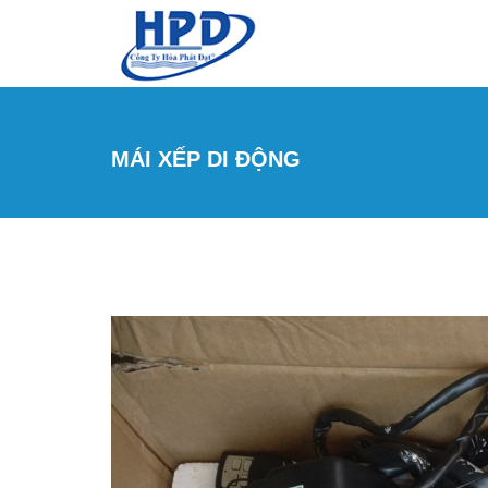
Nhảy đến nội dung
MÁI XẾP DI ĐỘNG