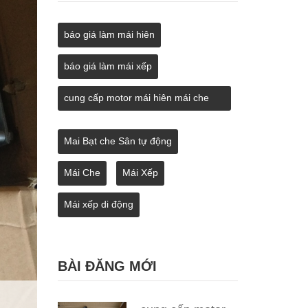
báo giá làm mái hiên
báo giá làm mái xếp
cung cấp motor mái hiên mái che
mái xếp kéo tại hà tĩnh
Mai Bạt che Sân tự động
Mái Che
Mái Xếp
Mái xếp di động
BÀI ĐĂNG MỚI