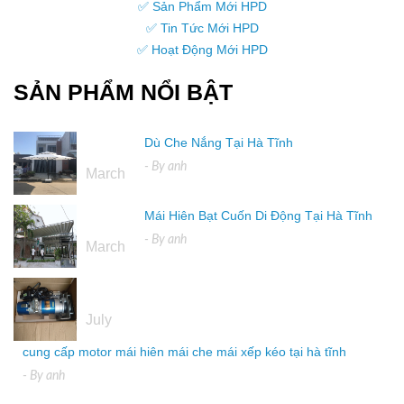
✅ Sản Phẩm Mới HPD
✅ Tin Tức Mới HPD
✅ Hoạt Động Mới HPD
SẢN PHẨM NỔI BẬT
Dù Che Nắng Tại Hà Tĩnh
16
- By
anh
March
Mái Hiên Bạt Cuốn Di Động Tại Hà Tĩnh
16
- By
anh
March
04
July
cung cấp motor mái hiên mái che mái xếp kéo tại hà tĩnh
- By
anh