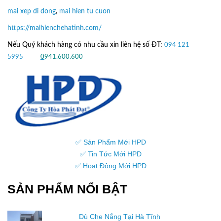
mai xep di dong
,
mai hien tu cuon
https://maihienchehatinh.com/
Nếu Quý khách hàng có nhu cầu xin liên hệ số ĐT:
094 121
5995
hoặc
0
941.600.600
✅ Sản Phẩm Mới HPD
✅ Tin Tức Mới HPD
✅ Hoạt Động Mới HPD
SẢN PHẨM NỔI BẬT
Dù Che Nắng Tại Hà Tĩnh