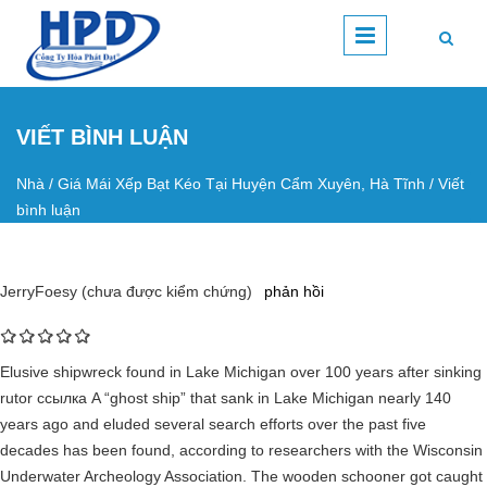
Nhảy đến nội dung
VIẾT BÌNH LUẬN
Nhà
/
Giá Mái Xếp Bạt Kéo Tại Huyện Cẩm Xuyên, Hà Tĩnh
/
Viết
Bạn đang ở đây
bình luận
JerryFoesy (chưa được kiểm chứng)
phản hồi
Elusive shipwreck found in Lake Michigan over 100 years after sinking
rutor ссылка A “ghost ship” that sank in Lake Michigan nearly 140
years ago and eluded several search efforts over the past five
decades has been found, according to researchers with the Wisconsin
Underwater Archeology Association. The wooden schooner got caught