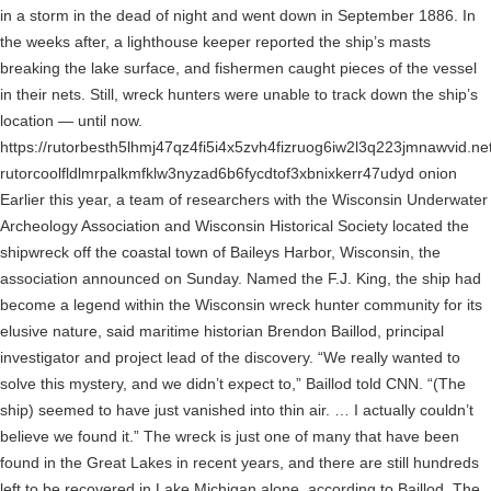
in a storm in the dead of night and went down in September 1886. In
the weeks after, a lighthouse keeper reported the ship’s masts
breaking the lake surface, and fishermen caught pieces of the vessel
in their nets. Still, wreck hunters were unable to track down the ship’s
location — until now.
https://rutorbesth5lhmj47qz4fi5i4x5zvh4fizruog6iw2l3q223jmnawvid.ne
rutorcoolfldlmrpalkmfklw3nyzad6b6fycdtof3xbnixkerr47udyd onion
Earlier this year, a team of researchers with the Wisconsin Underwater
Archeology Association and Wisconsin Historical Society located the
shipwreck off the coastal town of Baileys Harbor, Wisconsin, the
association announced on Sunday. Named the F.J. King, the ship had
become a legend within the Wisconsin wreck hunter community for its
elusive nature, said maritime historian Brendon Baillod, principal
investigator and project lead of the discovery. “We really wanted to
solve this mystery, and we didn’t expect to,” Baillod told CNN. “(The
ship) seemed to have just vanished into thin air. … I actually couldn’t
believe we found it.” The wreck is just one of many that have been
found in the Great Lakes in recent years, and there are still hundreds
left to be recovered in Lake Michigan alone, according to Baillod. The