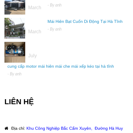
16
- By
anh
March
Mái Hiên Bạt Cuốn Di Động Tại Hà Tĩnh
16
- By
anh
March
04
July
cung cấp motor mái hiên mái che mái xếp kéo tại hà tĩnh
- By
anh
LIÊN HỆ
Địa chỉ
:
Khu Công Nghiệp Bắc Cẩm Xuyên, Đường Hà Huy