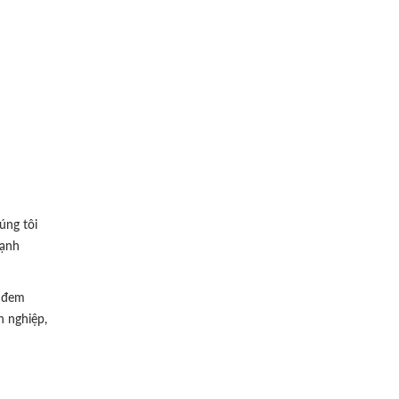
úng tôi
cạnh
u đem
n nghiệp,