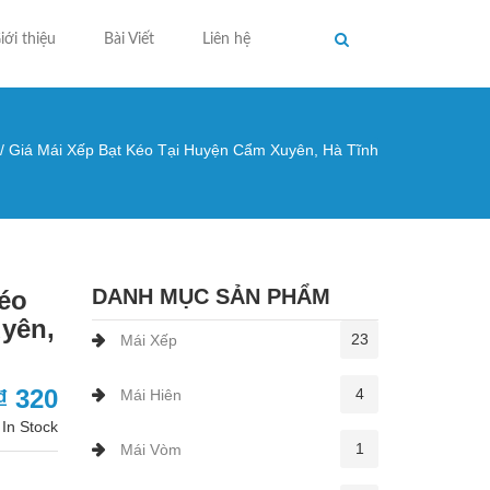
iới thiệu
Bài Viết
Liên hệ
/
Giá Mái Xếp Bạt Kéo Tại Huyện Cẩm Xuyên, Hà Tĩnh
ng ở đây
DANH MỤC SẢN PHẨM
Kéo
yên,
23
Mái Xếp
₫ 320
4
Mái Hiên
In Stock
1
Mái Vòm