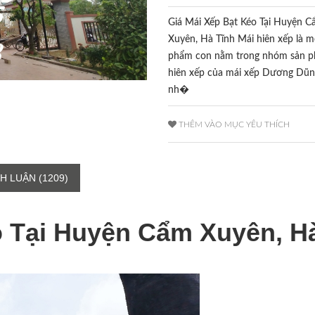
Giá Mái Xếp Bạt Kéo Tại Huyện 
Xuyên, Hà Tĩnh Mái hiên xếp là m
phẩm con nằm trong nhóm sản 
hiên xếp của mái xếp Dương Dũn
nh�
THÊM VÀO MỤC YÊU THÍCH
H LUẬN (1209)
o Tại Huyện Cẩm Xuyên, H