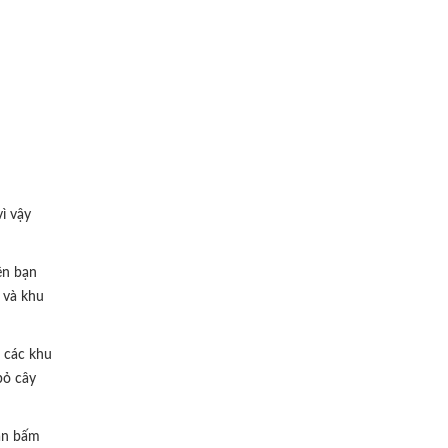
ì vậy
ên bạn
 và khu
ở các khu
bỏ cây
lần bấm