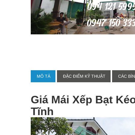
MÔ TẢ
ĐẶC ĐIỂM KỸ THUẬT
CÁC BÌN
Giá Mái Xếp Bạt Ké
Tĩnh