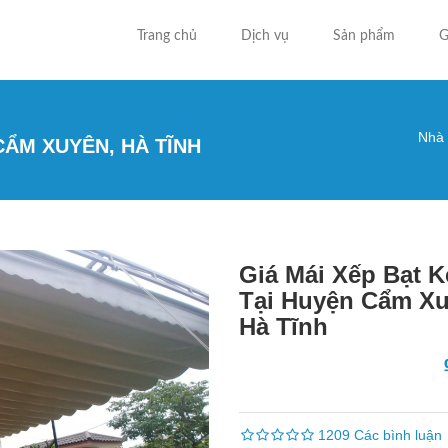
Trang chủ
Dịch vụ
Sản phẩm
G
Nhà
CẨM XUYÊN, HÀ TĨNH
Bạn đa
Giá Mái Xếp Bạt 
Tại Huyện Cẩm Xu
Hà Tĩnh
1209 Các bình luận