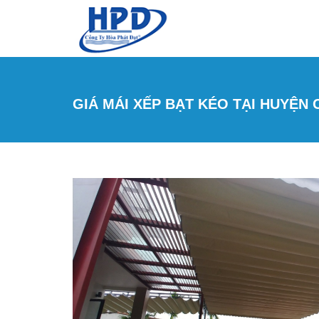
Nhảy đến nội dung
GIÁ MÁI XẾP BẠT KÉO TẠI HUYỆN 