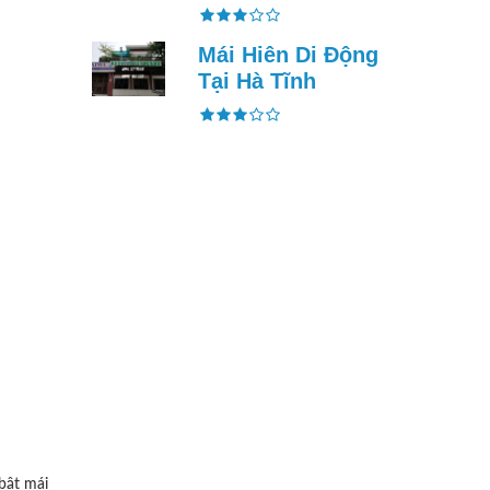
Mái Hiên Di Động
Tại Hà Tĩnh
bật mái