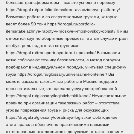
большие трансформаторы – все это успешно перевезут
https://drogal.ru/portfolio-items/kran-aviaczionnye-platformy/
Возможна работа и со сверхтяжелыми грузами, которые
весят более 50 тонн https://drogal.ru/portfolio-
items/takelazhnye-raboty-v-moskve-i-moskovskoy-oblasti/ К ним
относятся крупногабаритные предметы, в этом случае играет
особую роль подготовка сотрудников
https://drogal.ru/transportnaya-tara-i-upakovka/ В компании
четко соблюдают технику безопасности, а метод погрузки
подбирают в индивидуальном порядке, учитывая специфику
груза https://drogal.ru/glossary/universalnii-konteiner/ Вы
можете заказать такелажные работы в Москве недорого –
цены оптимальные, что сделало услугу востребованной
https://drogal.ru/glossary/logisticheskii-kanal/ Неукоснительное
правило при организации такелажных работ – отсутствие
угрозы повреждения груза и риска для окружающих
https://drogal.ru/glossary/obratnaya-logistika/ Соблюдение
этого правила обеспечено практическими навыками
аттестованных такелажников с допусками, а также знанием