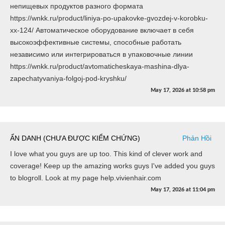
непищевых продуктов разного формата
https://wnkk.ru/product/liniya-po-upakovke-gvozdej-v-korobku-
xx-124/ Автоматическое оборудование включает в себя
высокоэффективные системы, способные работать
независимо или интегрироваться в упаковочные линии
https://wnkk.ru/product/avtomaticheskaya-mashina-dlya-
zapechatyvaniya-folgoj-pod-kryshku/
May 17, 2026
at
10:58 pm
ẨN DANH (CHƯA ĐƯỢC KIỂM CHỨNG)
Phản Hồi
I love what you guys are up too. This kind of clever work and
coverage! Keep up the amazing works guys I've added you guys
to blogroll. Look at my page help.vivienhair.com
May 17, 2026
at
11:04 pm