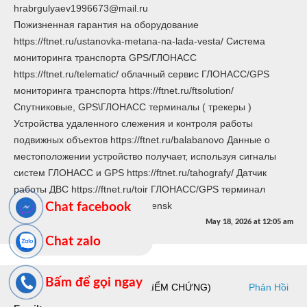
hrabrgulyaev1996673@mail.ru
Пожизненная гарантия на оборудование
https://ftnet.ru/ustanovka-metana-na-lada-vesta/ Система
мониторинга транспорта GPS/ГЛОНАСС
https://ftnet.ru/telematic/ облачный сервис ГЛОНАСС/GPS
мониторинга транспорта https://ftnet.ru/ftsolution/
Спутниковые, GPS\ГЛОНАСС терминалы ( трекеры )
Устройства удаленного слежения и контроля работы
подвижных объектов https://ftnet.ru/balabanovo Данные о
местоположении устройство получает, используя сигналы
систем ГЛОНАСС и GPS https://ftnet.ru/tahografy/ Датчик
работы ДВС https://ftnet.ru/toir ГЛОНАСС/GPS терминал
МБИК 3020 https://ftnet.ru/smolensk
Chat facebook
May 18, 2026
at
12:05 am
Chat zalo
Bấm để gọi ngay
HOWARDBUH (CHƯA ĐƯỢC KIỂM CHỨNG)
Phản Hồi