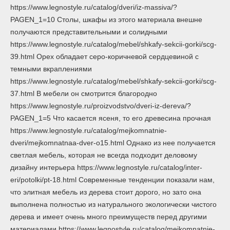
https://www.legnostyle.ru/catalog/dveri/iz-massiva/?
PAGEN_1=10 Столы, шкафы из этого материала внешне
получаются представительными и солидными
https://www.legnostyle.ru/catalog/mebel/shkafy-sekcii-gorki/scg-
39.html Орех обладает серо-коричневой сердцевиной с
темными вкраплениями
https://www.legnostyle.ru/catalog/mebel/shkafy-sekcii-gorki/scg-
37.html В мебели он смотрится благородно
https://www.legnostyle.ru/proizvodstvo/dveri-iz-dereva/?
PAGEN_1=5 Что касается ясеня, то его древесина прочная
https://www.legnostyle.ru/catalog/mejkomnatnie-
dveri/mejkomnatnaa-dver-o15.html Однако из нее получается
светлая мебель, которая не всегда подходит деловому
дизайну интерьера https://www.legnostyle.ru/catalog/inter-
eri/potolki/pt-18.html Современные тенденции показали нам,
что элитная мебель из дерева стоит дорого, но зато она
выполнена полностью из натурального экологически чистого
дерева и имеет очень много преимуществ перед другими
материалами https://www.legnostyle.ru/catalog/mejkomnatnie-