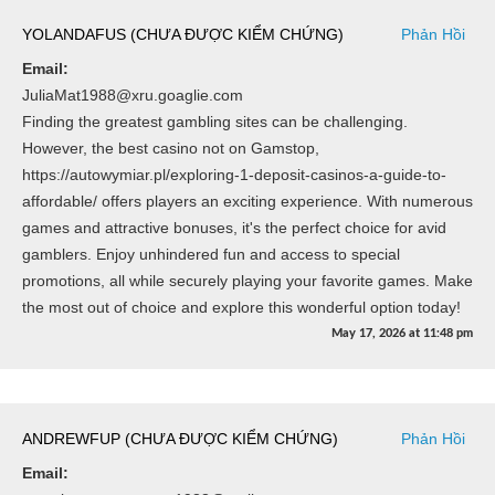
YOLANDAFUS (CHƯA ĐƯỢC KIỂM CHỨNG)
Phản Hồi
Email:
JuliaMat1988@xru.goaglie.com
Finding the greatest gambling sites can be challenging.
However, the best casino not on Gamstop,
https://autowymiar.pl/exploring-1-deposit-casinos-a-guide-to-
affordable/ offers players an exciting experience. With numerous
games and attractive bonuses, it's the perfect choice for avid
gamblers. Enjoy unhindered fun and access to special
promotions, all while securely playing your favorite games. Make
the most out of choice and explore this wonderful option today!
May 17, 2026
at
11:48 pm
ANDREWFUP (CHƯA ĐƯỢC KIỂM CHỨNG)
Phản Hồi
Email: