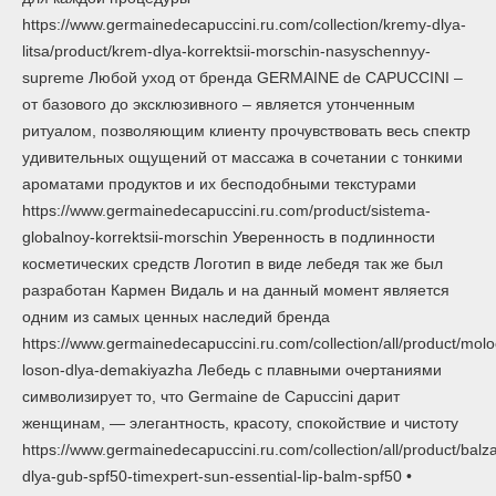
https://www.germainedecapuccini.ru.com/collection/kremy-dlya-
litsa/product/krem-dlya-korrektsii-morschin-nasyschennyy-
supreme Любой уход от бренда GERMAINE de CAPUCCINI –
от базового до эксклюзивного – является утонченным
ритуалом, позволяющим клиенту прочувствовать весь спектр
удивительных ощущений от массажа в сочетании с тонкими
ароматами продуктов и их бесподобными текстурами
https://www.germainedecapuccini.ru.com/product/sistema-
globalnoy-korrektsii-morschin Уверенность в подлинности
косметических средств Логотип в виде лебедя так же был
разработан Кармен Видаль и на данный момент является
одним из самых ценных наследий бренда
https://www.germainedecapuccini.ru.com/collection/all/product/mol
loson-dlya-demakiyazha Лебедь с плавными очертаниями
символизирует то, что Germaine de Capuccini дарит
женщинам, — элегантность, красоту, спокойствие и чистоту
https://www.germainedecapuccini.ru.com/collection/all/product/balz
dlya-gub-spf50-timexpert-sun-essential-lip-balm-spf50 •