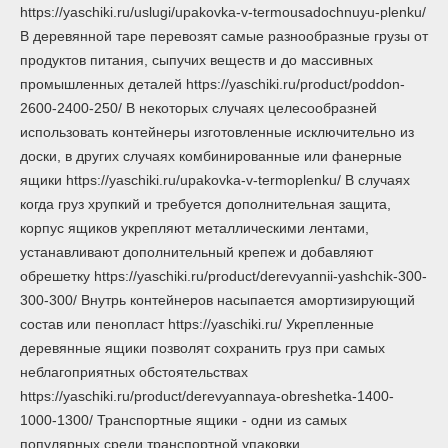
https://yaschiki.ru/uslugi/upakovka-v-termousadochnuyu-plenku/
В деревянной таре перевозят самые разнообразные грузы от
продуктов питания, сыпучих веществ и до массивных
промышленных деталей https://yaschiki.ru/product/poddon-
2600-2400-250/ В некоторых случаях целесообразней
использовать контейнеры изготовленные исключительно из
доски, в других случаях комбинированные или фанерные
ящики https://yaschiki.ru/upakovka-v-termoplenku/ В случаях
когда груз хрупкий и требуется дополнительная защита,
корпус ящиков укрепляют металлическими лентами,
устанавливают дополнительный крепеж и добавляют
обрешетку https://yaschiki.ru/product/derevyannii-yashchik-300-
300-300/ Внутрь контейнеров насыпается амортизирующий
состав или пенопласт https://yaschiki.ru/ Укрепленные
деревянные ящики позволят сохранить груз при самых
неблагоприятных обстоятельствах
https://yaschiki.ru/product/derevyannaya-obreshetka-1400-
1000-1300/ Транспортные ящики - одни из самых
популярных среди транспортной упаковки