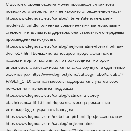
С другой стороны отделка может производится как всей
поверхности мебели, так и ее какой-то определенной части
https://www.legnostyle.ru/catalog/inter-eri/stenovie-paneli-
model-s9.html Дополненная современными материалами -
стеклом, металлам или деревом, она становится очередным
произведением искусства
https://www.legnostyle.ru/catalog/mejkomnatnie-dveri/vhodnaa-
dver-e17.html Большинство товаров, представленных в
нашем интернет-магазине, не производится методом
штамповки, а изготавливается на заказ вручную, в единичных
экземплярах https://www.legnostyle.ru/catalog/mebel/iz-duba/?
PAGEN_1=10 Элитная мебель подбирается с учетом всех
пожеланий и привозится под заказ
https://www.legnostyle.ru/catalog/lestnici/na-vtoroy-
etazh/lestnica-l8-13.html Через два месяца роскошный
интерьер будет украшать Ваш дом
https://www.legnostyle.ru/mebel-ampir.html Профессионализм
https://www.legnostyle.ru/catalog/mejkomnatnie-
dveri/diverso/mejkomnatnaa-dver-d22.html Наша компания на