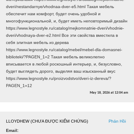
dveri/nestandarnye/vhodnaa-dver-e5.html Такая мебель
обеспечит нам комфорт, будет очень удобной и
многофункциональной, и, будет иметь неповторимый дизайн
https://www.legnostyle.ru/catalog/mejkomnatnie-dveri/vhodnie-
dveri/vhodnaya-dver-e2.html Все эти свойства вместила в
себя элитная мебель из дерева
https://www.legnostyle.ru/catalog/mebel/mebel-dla-domasnei-
biblioteki/?PAGEN_1=2 Такая мебель великолепно
вписывается в любой роскошный интерьер, и, безусловно,
будет выглядеть дорого, выделяя ваш изысканный вкус
https://www.legnostyle.ru/proizvodstvo/dveri-iz-dereva/?
PAGEN_1=12
May 18, 2026
at
12:04 am
LLOYDHEW (CHƯA ĐƯỢC KIỂM CHỨNG)
Phản Hồi
Email: