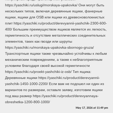
https://yaschiki.ru/uslugi/morskaya-upakovka/ Они могут быть
нескольких типов, включая деревянные ящики, фанерные
ящики, ящики для OSB или ящики из древесноволокнистых
плит https://yaschiki.ru/product/derevyannii-yashchik-2300-600-
400/ Большим преимуществом ящиков является их легкость,
герметичность и отсутствие металлических соединительных
элементов, таких как гвозди или шурупы
https://yaschiki.ru/morskaya-upakovka-sbornogo-gruza/
Транспортные ящики также чрезвычайно устойчивы к любым
механическим повреждениям, а также к неблагоприятным
условиям благодаря своей высокой герметичности
https://yaschiki.ru/proekt-yashchiki-iz-osb/ Тип ящика:
Деревянные ящики https://yaschiki.ru/product/derevyannii-
yashchik-1450-1000-2200/ Если вам не подошел ни один из
вариантов по размерам, оставьте заявку, изготовим ящики
под ваш размер https://yaschiki.ru/product/derevyannaya-
obreshetka-1200-800-1000/
May 17, 2026
at
11:49 pm