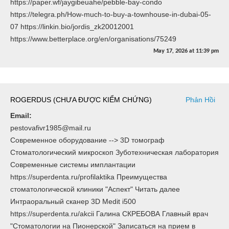
https://paper.wf/jaygibeuahe/pebble-bay-condo
https://telegra.ph/How-much-to-buy-a-townhouse-in-dubai-05-
07 https://linkin.bio/jordis_zk20012001
https://www.betterplace.org/en/organisations/75249
May 17, 2026
at
11:39 pm
ROGERDUS (CHƯA ĐƯỢC KIỂM CHỨNG)
Phản Hồi
Email:
pestovafivr1985@mail.ru
Современное оборудование --> 3D томограф
Стоматологический микроскоп Зуботехническая лаборатория
Современные системы имплантации
https://superdenta.ru/profilaktika Преимущества
стоматологической клиники "Аспект" Читать далее
Интраоральный сканер 3D Medit i500
https://superdenta.ru/akcii Галина СКРЕБОВА Главный врач
"Стоматологии на Пионерской" Записаться на прием в