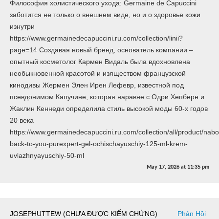
Философия холистического ухода: Germaine de Capuccini
заботится не только о внешнем виде, но и о здоровье кожи
изнутри
https://www.germainedecapuccini.ru.com/collection/linii?
page=14 Создавая новый бренд, основатель компании –
опытный косметолог Кармен Видаль была вдохновлена
необыкновенной красотой и изяществом французской
кинодивы Жермен Элен Ирен Лефевр, известной под
псевдонимом Капучине, которая наравне с Одри Хепберн и
Жаклин Кеннеди определила стиль высокой моды 60-х годов
20 века
https://www.germainedecapuccini.ru.com/collection/all/product/nabo
back-to-you-purexpert-gel-ochischayuschiy-125-ml-krem-
uvlazhnyayuschiy-50-ml
May 17, 2026
at
11:35 pm
JOSEPHUTTEW (CHƯA ĐƯỢC KIỂM CHỨNG)
Phản Hồi