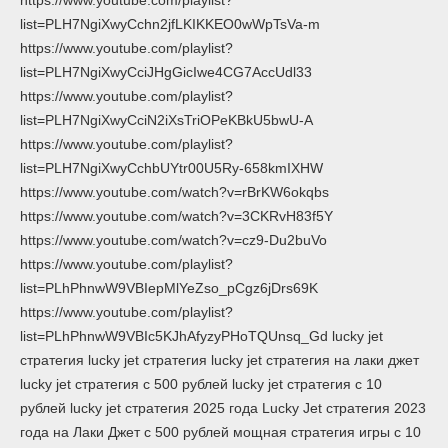
list=PLH7NgiXwyCchn2jfLKIKKEO0wWpTsVa-m
https://www.youtube.com/playlist?
list=PLH7NgiXwyCciJHgGicIwe4CG7AccUdl33
https://www.youtube.com/playlist?
list=PLH7NgiXwyCciN2iXsTriOPeKBkU5bwU-A
https://www.youtube.com/playlist?
list=PLH7NgiXwyCchbUYtr00U5Ry-658kmIXHW
https://www.youtube.com/watch?v=rBrKW6okqbs
https://www.youtube.com/watch?v=3CKRvH83f5Y
https://www.youtube.com/watch?v=cz9-Du2buVo
https://www.youtube.com/playlist?
list=PLhPhnwW9VBIepMlYeZso_pCgz6jDrs69K
https://www.youtube.com/playlist?
list=PLhPhnwW9VBIc5KJhAfyzyPHoTQUnsq_Gd lucky jet
стратегия lucky jet стратегия lucky jet стратегия на лаки джет
lucky jet стратегия с 500 рублей lucky jet стратегия с 10
рублей lucky jet стратегия 2025 года Lucky Jet стратегия 2023
года на Лаки Джет с 500 рублей мощная стратегия игры с 10