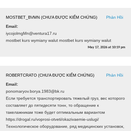
MOSTBET_BVMN (CHƯA ĐƯỢC KIỂM CHỨNG)
Phản Hồi
Email:
iycojolmgMn@ventura17.ru
mostbet kurs wymiany walut mostbet kurs wymiany walut
May 17, 2026
at
10:19 pm
ROBERTCRATO (CHƯA ĐƯỢC KIỂM CHỨNG)
Phản Hồi
Email:
ponomaryov.borya.1983@bk.ru
Если требуется транспортировать тяжелый груз, вес которого
составляет до пятидесяти тонн, то обращение к
такелажникам тоже будет оптимальным вариантом
https://drogal.ru/voprosi-otveti/okazivaemie-uslugi/
Технологическое оборудование, ряд медицинских установок,