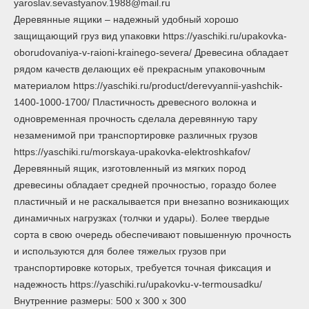
yaroslav.sevastyanov.1988@mail.ru
Деревянные ящики – надежный удобный хорошо
защищающий груз вид упаковки https://yaschiki.ru/upakovka-
oborudovaniya-v-raioni-krainego-severa/ Древесина обладает
рядом качеств делающих её прекрасным упаковочным
материалом https://yaschiki.ru/product/derevyannii-yashchik-
1400-1000-1700/ Пластичность древесного волокна и
одновременная прочность сделала деревянную тару
незаменимой при транспортировке различных грузов
https://yaschiki.ru/morskaya-upakovka-elektroshkafov/
Деревянный ящик, изготовленный из мягких пород
древесины обладает средней прочностью, гораздо более
пластичный и не раскалывается при внезапно возникающих
динамичных нагрузках (толчки и удары). Более твердые
сорта в свою очередь обеспечивают повышенную прочность
и используются для более тяжелых грузов при
транспортировке которых, требуется точная фиксация и
надежность https://yaschiki.ru/upakovku-v-termousadku/
Внутренние размеры: 500 х 300 х 300