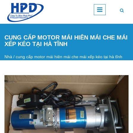
Nhảy đến nội dung
CUNG CẤP MOTOR MÁI HIÊN MÁI CHE MÁI
XẾP KÉO TẠI HÀ TĨNH
Nhà
/
cung cấp motor mái hiên mái che mái xếp kéo tại hà tĩnh
Bạn đang ở đây