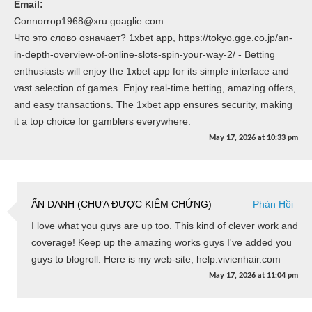
Email:
Connorrop1968@xru.goaglie.com
Что это слово означает? 1xbet app, https://tokyo.gge.co.jp/an-
in-depth-overview-of-online-slots-spin-your-way-2/ - Betting
enthusiasts will enjoy the 1xbet app for its simple interface and
vast selection of games. Enjoy real-time betting, amazing offers,
and easy transactions. The 1xbet app ensures security, making
it a top choice for gamblers everywhere.
May 17, 2026
at
10:33 pm
ẨN DANH (CHƯA ĐƯỢC KIỂM CHỨNG)
Phản Hồi
I love what you guys are up too. This kind of clever work and
coverage! Keep up the amazing works guys I've added you
guys to blogroll. Here is my web-site; help.vivienhair.com
May 17, 2026
at
11:04 pm