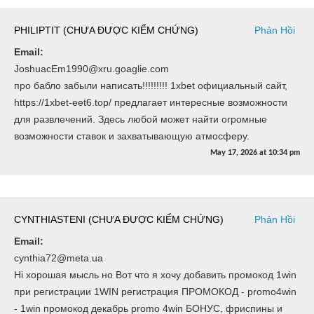
PHILIPTIT (CHƯA ĐƯỢC KIỂM CHỨNG)
Phản Hồi
Email:
JoshuacEm1990@xru.goaglie.com
про бабло забыли написать!!!!!!!!! 1xbet официальный сайт,
https://1xbet-eet6.top/ предлагает интересные возможности
для развлечений. Здесь любой может найти огромные
возможности ставок и захватывающую атмосферу.
May 17, 2026
at
10:34 pm
CYNTHIASTENI (CHƯA ĐƯỢC KIỂM CHỨNG)
Phản Hồi
Email:
cynthia72@meta.ua
Hi хорошая мысль но Вот что я хочу добавить промокод 1win
при регистрации 1WIN регистрация ПРОМОКОД - promo4win
- 1win промокод декабрь promo 4win БОНУС, фриспины и