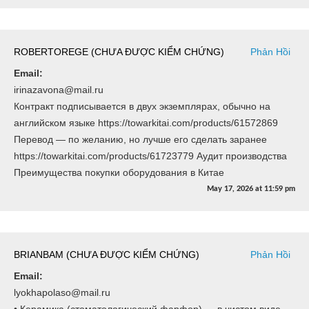
ROBERTOREGE (CHƯA ĐƯỢC KIỂM CHỨNG)
Phản Hồi
Email:
irinazavona@mail.ru
Контракт подписывается в двух экземплярах, обычно на
английском языке https://towarkitai.com/products/61572869
Перевод — по желанию, но лучше его сделать заранее
https://towarkitai.com/products/61723779 Аудит производства
Преимущества покупки оборудования в Китае
May 17, 2026
at
11:59 pm
BRIANBAM (CHƯA ĐƯỢC KIỂM CHỨNG)
Phản Hồi
Email:
lyokhapolaso@mail.ru
• Керамика (стоматологический фарфор) — в чистом виде