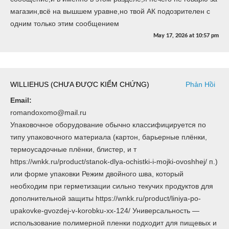
магазин,всё на вышшем уравне,но твой АК подозрителен с
одним только этим сообщением
May 17, 2026
at
10:57 pm
WILLIEHUS (CHƯA ĐƯỢC KIỂM CHỨNG)
Phản Hồi
Email:
romandoxomo@mail.ru
Упаковочное оборудование обычно классифицируется по
типу упаковочного материала (картон, барьерные плёнки,
термоусадочные плёнки, блистер, и т
https://wnkk.ru/product/stanok-dlya-ochistki-i-mojki-ovoshhej/ п.)
или форме упаковки Режим двойного шва, который
необходим при герметизации сильно текучих продуктов для
дополнительной защиты https://wnkk.ru/product/liniya-po-
upakovke-gvozdej-v-korobku-xx-124/ Универсальность —
использование полимерной пленки подходит для пищевых и