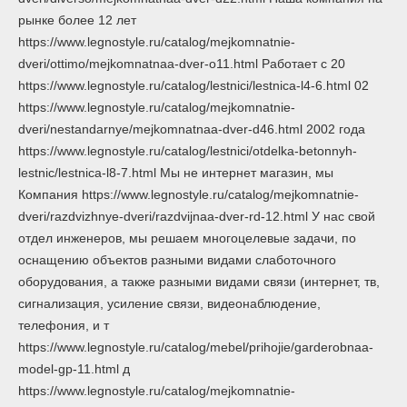
рынке более 12 лет
https://www.legnostyle.ru/catalog/mejkomnatnie-
dveri/ottimo/mejkomnatnaa-dver-o11.html Работает с 20
https://www.legnostyle.ru/catalog/lestnici/lestnica-l4-6.html 02
https://www.legnostyle.ru/catalog/mejkomnatnie-
dveri/nestandarnye/mejkomnatnaa-dver-d46.html 2002 года
https://www.legnostyle.ru/catalog/lestnici/otdelka-betonnyh-
lestnic/lestnica-l8-7.html Мы не интернет магазин, мы
Компания https://www.legnostyle.ru/catalog/mejkomnatnie-
dveri/razdvizhnye-dveri/razdvijnaa-dver-rd-12.html У нас свой
отдел инженеров, мы решаем многоцелевые задачи, по
оснащению объектов разными видами слаботочного
оборудования, а также разными видами связи (интернет, тв,
сигнализация, усиление связи, видеонаблюдение,
телефония, и т
https://www.legnostyle.ru/catalog/mebel/prihojie/garderobnaa-
model-gp-11.html д
https://www.legnostyle.ru/catalog/mejkomnatnie-