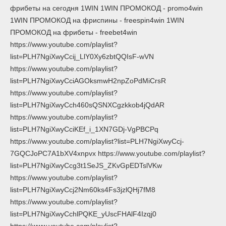
фрибеты на сегодня 1WIN 1WIN ПРОМОКОД - promo4win
1WIN ПРОМОКОД на фриспины - freespin4win 1WIN
ПРОМОКОД на фрибеты - freebet4win
https://www.youtube.com/playlist?
list=PLH7NgiXwyCcij_LlY0Xy6zbtQQIsF-wVN
https://www.youtube.com/playlist?
list=PLH7NgiXwyCciAGOksmwH2npZoPdMiCrsR
https://www.youtube.com/playlist?
list=PLH7NgiXwyCch460sQSNXCgzkkob4jQdAR
https://www.youtube.com/playlist?
list=PLH7NgiXwyCciKEf_i_1XN7GDj-VgPBCPq
https://www.youtube.com/playlist?list=PLH7NgiXwyCcj-
7GQCJoPC7A1bXV4xnpvx https://www.youtube.com/playlist?
list=PLH7NgiXwyCcg3t1SeJS_ZKvGpEDTslVKw
https://www.youtube.com/playlist?
list=PLH7NgiXwyCcj2Nm60ks4Fs3jzlQHj7fM8
https://www.youtube.com/playlist?
list=PLH7NgiXwyCchlPQKE_yUscFHAlF4Izqj0
https://www.youtube.com/playlist?