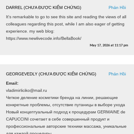
DARREL (CHƯA ĐƯỢC KIỂM CHỨNG)
Phản Hồi
It's remarkable to go to see this site and reading the views of all
colleagues regarding this post, while I am also eager of getting
experience. my web blog:
https://www.newlivecode.info/BellaBook/
May 17, 2026
at
11:17 pm
GEORGEVEDLY (CHƯA ĐƯỢC KIỂM CHỨNG)
Phản Hồi
Email:
vladimirliciko@mail.ru
Четкое деление косметики бренда на линии, решающие
конкретные проблемы, отсутствие путаницы в выборе ухода
Новый концептуальный подход к процедурам GERMAINE de
CAPUCCINI сочетает в себе совершенный продукт и
профессиональные авторские техники массажа, уникальные
для каждой процедуры