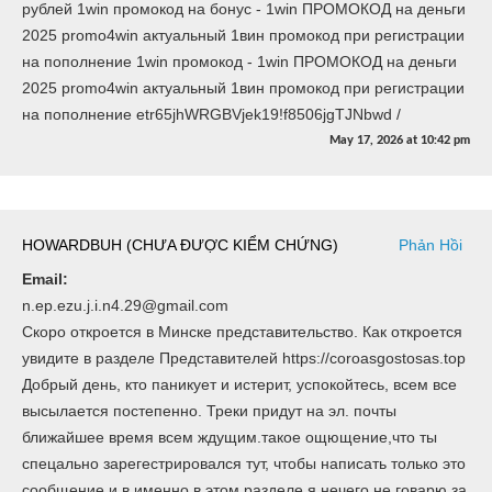
рублей 1win промокод на бонус - 1win ПРОМОКОД на деньги
2025 promo4win актуальный 1вин промокод при регистрации
на пополнение 1win промокод - 1win ПРОМОКОД на деньги
2025 promo4win актуальный 1вин промокод при регистрации
на пополнение etr65jhWRGBVjek19!f8506jgTJNbwd /
May 17, 2026
at
10:42 pm
HOWARDBUH (CHƯA ĐƯỢC KIỂM CHỨNG)
Phản Hồi
Email:
n.ep.ezu.j.i.n4.29@gmail.com
Скоро откроется в Минске представительство. Как откроется
увидите в разделе Представителей https://coroasgostosas.top
Добрый день, кто паникует и истерит, успокойтесь, всем все
высылается постепенно. Треки придут на эл. почты
ближайшее время всем ждущим.такое ощющение,что ты
спецально зарегестрировался тут, чтобы написать только это
сообщение,и в именно в этом разделе,я нечего не говарю за