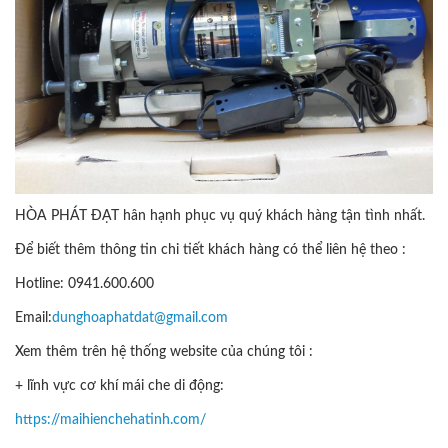
HÒA PHÁT ĐẠT hân hạnh phục vụ quý khách hàng tận tình nhất.
Để biết thêm thông tin chi tiết khách hàng có thể liên hệ theo :
Hotline: 0941.600.600
Email:
dunghoaphatdat@gmail.com
Xem thêm trên hệ thống website của chúng tôi :
+ lĩnh vực cơ khí mái che di động:
https://maihienchehatinh.com/