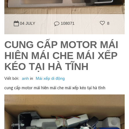
04 JULY
108071
8
CUNG CẤP MOTOR MÁI
HIÊN MÁI CHE MÁI XẾP
KÉO TẠI HÀ TĨNH
Viết bởi:
anh
in
Mái xếp di động
cung cấp motor mái hiên mái che mái xếp kéo tại hà tĩnh