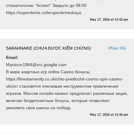
стоматологию "Аспект" Закрыто до 08:00
https://superdenta.ru/terapevticheskaya
May 17, 2026
at
11:42 pm
SARAHNAIKE (CHƯA ĐƯỢC KIỂM CHỨNG)
Phản Hồi
Email:
Mariacor1984@xru.goaglie.com
В мире азартных игр online Casino бонусы,
https://finestamenity.co.uk/chto-predlozhit-cosmo-spin-casino-
obzor/ становятся ключевым инструментом привлечения
игроков. Массив онлайн-казино предлагает различные акции,
включая бездепозитные бонусы, которые позволяют
умножить свои шансы на победу.
May 17, 2026
at
11:46 pm