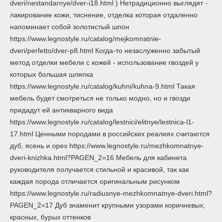
dveri/nestandarnye/dver-i18.html ) Нетрадиционно выглядят -
лакирование кожи, тиснение, отделка которая отдаленно
напоминает собой золотистый шпон
https://www.legnostyle.ru/catalog/mejkomnatnie-
dveri/perfetto/dver-p8.html Когда-то незаслуженно забытый
метод отделки мебели с кожей - использование гвоздей у
которых большая шляпка
https://www.legnostyle.ru/catalog/kuhni/kuhna-9.html Такая
мебель будет смотреться не только модно, но и гвозди
придадут ей антикварного вида
https://www.legnostyle.ru/catalog/lestnici/elitnye/lestnica-l1-
17.html Ценными породами в российских реалиях считаются
дуб, ясень и орех https://www.legnostyle.ru/mezhkomnatnye-
dveri-knizhka.html?PAGEN_2=16 Мебель для кабинета
руководителя получается стильной и красивой, так как
каждая порода отличается оригинальным рисунком
https://www.legnostyle.ru/radiusnye-mezhkomnatnye-dveri.html?
PAGEN_2=17 Дуб знаменит крупными узорами коричневых,
красных, бурых оттенков