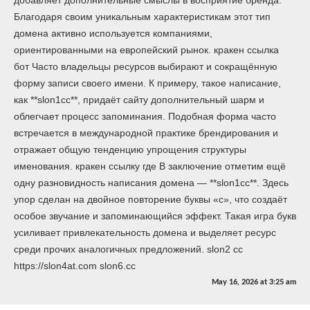
Благодаря своим уникальным характеристикам этот тип
домена активно используется компаниями,
ориентированными на европейский рынок. кракен ссылка
бот Часто владельцы ресурсов выбирают и сокращённую
форму записи своего имени. К примеру, такое написание,
как **slon1cc**, придаёт сайту дополнительный шарм и
облегчает процесс запоминания. Подобная форма часто
встречается в международной практике брендирования и
отражает общую тенденцию упрощения структуры
именования. кракен ссылку где В заключение отметим ещё
одну разновидность написания домена — **slon1сс**. Здесь
упор сделан на двойное повторение буквы «с», что создаёт
особое звучание и запоминающийся эффект. Такая игра букв
усиливает привлекательность домена и выделяет ресурс
среди прочих аналогичных предложений. slon2 cc
https://slon4at.com slon6.cc
May 16, 2026
at
3:25 am