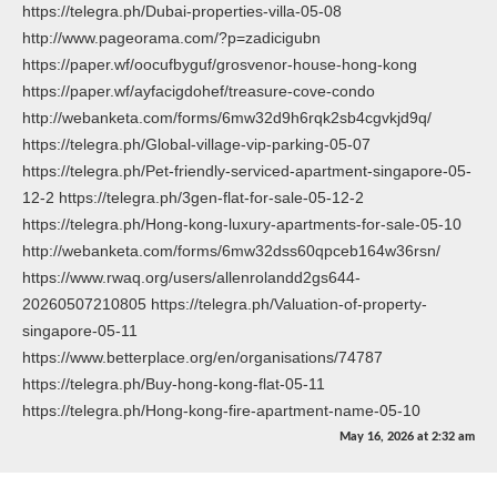
https://telegra.ph/Dubai-properties-villa-05-08
http://www.pageorama.com/?p=zadicigubn
https://paper.wf/oocufbyguf/grosvenor-house-hong-kong
https://paper.wf/ayfacigdohef/treasure-cove-condo
http://webanketa.com/forms/6mw32d9h6rqk2sb4cgvkjd9q/
https://telegra.ph/Global-village-vip-parking-05-07
https://telegra.ph/Pet-friendly-serviced-apartment-singapore-05-
12-2 https://telegra.ph/3gen-flat-for-sale-05-12-2
https://telegra.ph/Hong-kong-luxury-apartments-for-sale-05-10
http://webanketa.com/forms/6mw32dss60qpceb164w36rsn/
https://www.rwaq.org/users/allenrolandd2gs644-
20260507210805 https://telegra.ph/Valuation-of-property-
singapore-05-11
https://www.betterplace.org/en/organisations/74787
https://telegra.ph/Buy-hong-kong-flat-05-11
https://telegra.ph/Hong-kong-fire-apartment-name-05-10
May 16, 2026
at
2:32 am