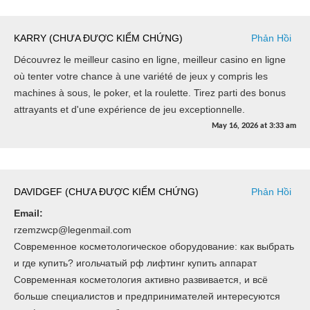
KARRY (CHƯA ĐƯỢC KIỂM CHỨNG)
Phản Hồi
Découvrez le meilleur casino en ligne, meilleur casino en ligne
où tenter votre chance à une variété de jeux y compris les
machines à sous, le poker, et la roulette. Tirez parti des bonus
attrayants et d'une expérience de jeu exceptionnelle.
May 16, 2026
at
3:33 am
DAVIDGEF (CHƯA ĐƯỢC KIỂM CHỨNG)
Phản Hồi
Email:
rzemzwcp@legenmail.com
Современное косметологическое оборудование: как выбрать
и где купить? игольчатый рф лифтинг купить аппарат
Современная косметология активно развивается, и всё
больше специалистов и предпринимателей интересуются