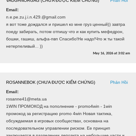
VAUGHNORGAG (CHƯA ĐƯỢC KIỂM CHỨNG)
Phản Hồi
Email:
n.e.pe.zu.j.i.n.429.@gmail.com
я вот тоже дождался и пришел ко мне груз ценный)) завтра
поеду забирать, потом отпишу что и как купить мефедрон,
бошки, гашиш, альфа-пвп Спасибо!Не надо!Что ж ты такой
нетерпеливый... ))
May 16, 2026
at
3:02 am
ROSANNEBOK (CHƯA ĐƯỢC KIỂM CHỨNG)
Phản Hồi
Email:
rosanne41@meta.ua
1WIN ПРОМОКОД на пополнение - promo4win - 1win
промокод за регистрацию promo 4win Новая тактика,
обсуждаемая в игровых сообществах, основана на
последовательном управлении риском. Ее принцип
заключается в разделении депозита на небольшие части и