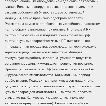
профессиональным оборудованием для салонов красоты и
клиник. Если вы планируете расширить спектр услуг или
открыть собственный бизнес в сфере эстетической
медицины, важно правильно подобрать аппараты.
Рассмотрим самые востребованные устройства и расскажем,
на что обратить внимание при покупке. Игольчатый RF-
лифтинг: омоложение и подтяжка кожи игольчатый рф
лифтинг купить аппаратИгольчатый RF-лифтинг — это
инновационная процедура, сочетающая микроигольчатую
терапию и радиочастотное воздействие. Аппарат
стимулирует выработку коллагена, улучшает тонус кожи,
устраняет морщины и уменьшает проявления постакне.
Преимущества аппарата: Эффективное омоложение без
хирургического вмешательства. Минимальный период
реабилитации. Подходит для различных зон лица и тела.
диодный лазер для эпиляции купить аппарат Если вы хотите
купить аппарат для игольчатого RF-лифтинга, обратите
внимание на: Количество и материал игл (золотое
напыление предпочтительнее). Регулировку глубины