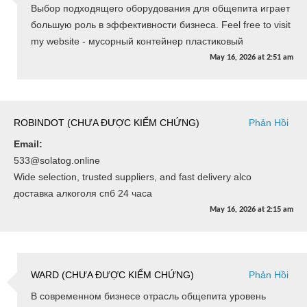
Выбор подходящего оборудования для общепита играет
большую роль в эффективности бизнеса. Feel free to visit
my website - мусорный контейнер пластиковый
May 16, 2026
at
2:51 am
ROBINDOT (CHƯA ĐƯỢC KIỂM CHỨNG)
Phản Hồi
Email:
533@solatog.online
Wide selection, trusted suppliers, and fast delivery alco
доставка алкоголя спб 24 часа
May 16, 2026
at
2:15 am
WARD (CHƯA ĐƯỢC KIỂM CHỨNG)
Phản Hồi
В современном бизнесе отрасль общепита уровень