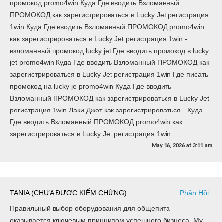
промокод promo4win Куда Где вводить Взломанный
ПРОМОКОД как зарегистрироваться в Lucky Jet регистрация
1win Куда Где вводить Взломанный ПРОМОКОД promo4win
как зарегистрироваться в Lucky Jet регистрация 1win -
взломанный промокод lucky jet Где вводить промокод в lucky
jet promo4win Куда Где вводить Взломанный ПРОМОКОД как
зарегистрироваться в Lucky Jet регистрация 1win Где писать
промокод на lucky je promo4win Куда Где вводить
Взломанный ПРОМОКОД как зарегистрироваться в Lucky Jet
регистрация 1win Лаки Джет как зарегистрироваться - Куда
Где вводить Взломанный ПРОМОКОД promo4win как
зарегистрироваться в Lucky Jet регистрация 1win .
May 16, 2026
at
3:11 am
TANIA (CHƯA ĐƯỢC KIỂM CHỨNG)
Phản Hồi
Правильный выбор оборудования для общепита
оказывается ключевым принципом успешного бизнеса. My