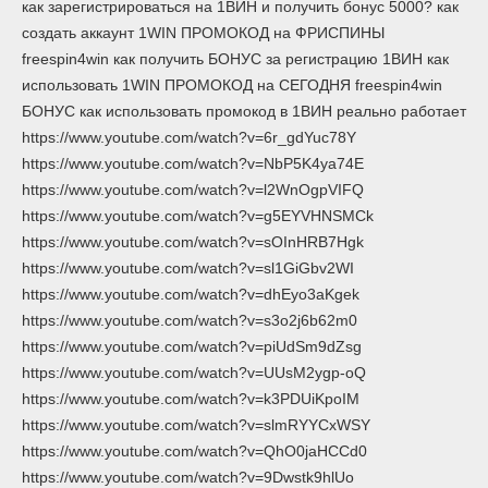
как зарегистрироваться на 1ВИН и получить бонус 5000? как
создать аккаунт 1WIN ПРОМОКОД на ФРИСПИНЫ
freespin4win как получить БОНУС за регистрацию 1ВИН как
использовать 1WIN ПРОМОКОД на СЕГОДНЯ freespin4win
БОНУС как использовать промокод в 1ВИН реально работает
https://www.youtube.com/watch?v=6r_gdYuc78Y
https://www.youtube.com/watch?v=NbP5K4ya74E
https://www.youtube.com/watch?v=l2WnOgpVIFQ
https://www.youtube.com/watch?v=g5EYVHNSMCk
https://www.youtube.com/watch?v=sOInHRB7Hgk
https://www.youtube.com/watch?v=sl1GiGbv2WI
https://www.youtube.com/watch?v=dhEyo3aKgek
https://www.youtube.com/watch?v=s3o2j6b62m0
https://www.youtube.com/watch?v=piUdSm9dZsg
https://www.youtube.com/watch?v=UUsM2ygp-oQ
https://www.youtube.com/watch?v=k3PDUiKpoIM
https://www.youtube.com/watch?v=slmRYYCxWSY
https://www.youtube.com/watch?v=QhO0jaHCCd0
https://www.youtube.com/watch?v=9Dwstk9hlUo