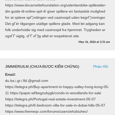
https://www.docarnettefoundation.org/udenlandske-spillesider-
din-guide-til-online-spil-4/ giver spillere en fantastisk mulighed
for at opleve spГ¦ndingen ved casinospil uden begrГ¦nsninger.
Det gГёr tilgangen utallige spillere glade. Med let adgang kan
folk underholde sig med casinospil fra hjemmet. Trygheden er
ogsГҐ vigtig, sГҐ vГ¦lg altid et respekteret site.
May 16, 2026
at
2:31 am
JIMMIERUILM (CHƯA ĐƯỢC KIỂM CHỨNG)
Phản Hồi
Email:
du.ba.i.gr.i.fld.@gmail.com
https://telegra.ph/Buy-apartment-in-happy-valley-hong-kong-05-
11 https://paper.wf/begzubygk/condo-in-woodlands-for-sale
https://telegra.ph/Portugal-real-estate-investment-05-07
https://telegra.ph/6-bedroom-villa-for-sale-in-dubai-hills-05-07
https://www.themeqx.com/forums/users/ehzbiuhec/