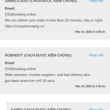
DANIELFOULP (CHƯA ĐƯỢC KIỂM CHỨNG)
Phản Hồi
Email:
532@solatog.online
We can deliver your order in less than 20 minutes, day or night
https://rossalracespbg.ru/
May 16, 2026
at
1:58 am
ROBINDOT (CHƯA ĐƯỢC KIỂM CHỨNG)
Phản Hồi
Email:
533@solatog.online
Wide selection, trusted suppliers, and fast delivery alco
доставка алкоголя спб 24 часа
May 16, 2026
at
1:58 am
KARRY (CHƯA ĐƯỢC KIỂM CHỨNG)
Phản Hồi