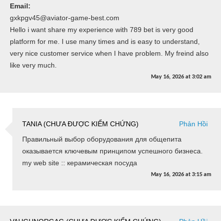
Email:
gxkpgv45@aviator-game-best.com
Hello i want share my experience with 789 bet is very good
platform for me. I use many times and is easy to understand,
very nice customer service when I have problem. My freind also
like very much.
May 16, 2026
at
3:02 am
TANIA (CHƯA ĐƯỢC KIỂM CHỨNG)
Phản Hồi
Правильный выбор оборудования для общепита
оказывается ключевым принципом успешного бизнеса.
my web site :: керамическая посуда
May 16, 2026
at
3:15 am