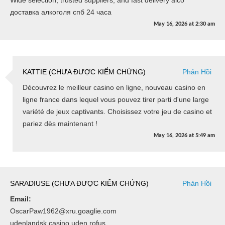
доставка алкоголя спб 24 часа
May 16, 2026
at
2:30 am
KATTIE (CHƯA ĐƯỢC KIỂM CHỨNG)
Phản Hồi
Découvrez le meilleur casino en ligne, nouveau casino en
ligne france dans lequel vous pouvez tirer parti d'une large
variété de jeux captivants. Choisissez votre jeu de casino et
pariez dès maintenant !
May 16, 2026
at
5:49 am
SARADIUSE (CHƯA ĐƯỢC KIỂM CHỨNG)
Phản Hồi
Email:
OscarPaw1962@xru.goaglie.com
udenlandsk casino uden rofus,