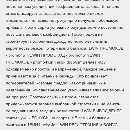
постепенном увеличении коэффициента выхода. В начале
игрок фиксирует выигрыш на относительно низком
множителе, что позволяет регулярно получать небольшую
прибыль. После серии успешных раундов можно постепенно
повышать целевой коэффициент. Такой подход не
гарантирует постоянный доход, но помогает снизить
вероятность резкой потери всего баланса. 1WIN ПРОМОКОД
- promo4win 1WIN ПРОМОКОД - promo4win 1WIN
ПРОМОКОД - promo4win Такой формат делает игру
одновременно простой и напряжённой. Каждое решение
принимается за считанные секунды. Это привлекает
пользователей, которые предпочитают динамичные
развлечения, но одновременно увеличивает влияние эмоций
на процесс. Поэтому опытные игроки стараются
придерживаться заранее выбранной стратегии и не менять
её под влиянием текущих результатов. 1WIN ВЫВОД ДЕНЕГ
зачем нужны БОНУСЫ на спорт и НЕ самый большой
выигрыш в 1ВИН Lucky Jet 1WIN РЕГИСТРАЦИЯ и БОНУС