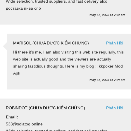
Wide selection, trusted suppliers, and fast delivery alco
доставка пива спб
May 16, 2026
at
2:22 am
MARISOL (CHƯA ĐƯỢC KIỂM CHỨNG)
Phản Hồi
Hi there it's me, I am also visiting this web site regularly, this
web site is actually good and the viewers are actually
sharing fastidious thoughts. Here is my blog :: kkpoker Mod
Apk
May 16, 2026
at
2:29 am
ROBINDOT (CHƯA ĐƯỢC KIỂM CHỨNG)
Phản Hồi
Email:
533@solatog.online
Wide selection, trusted suppliers, and fast delivery alco