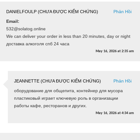
DANIELFOULP (CHƯA ĐƯỢC KIỂM CHỨNG)
Phản Hồi
Email:
532@solatog.online
We can deliver your order in less than 20 minutes, day or night
доставка алкоголя спб 24 часа
May 16, 2026
at
2:35 am
JEANNETTE (CHƯA ĐƯỢC KIỂM CHỨNG)
Phản Hồi
оборудование для общепита, контейнер для мусора
пластиковый играет ключевую роль в организации
работы кафе, ресторанов и других.
May 16, 2026
at
4:34 am