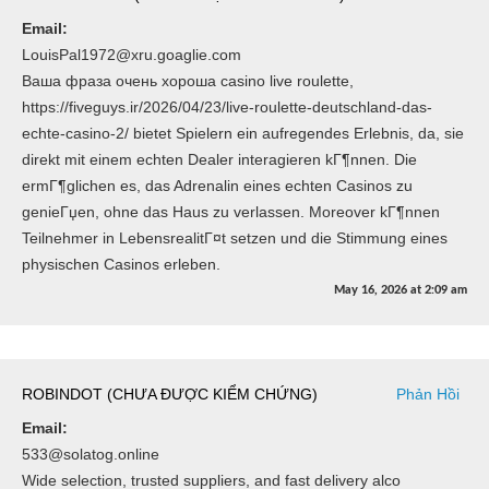
Email:
LouisPal1972@xru.goaglie.com
Ваша фраза очень хороша casino live roulette,
https://fiveguys.ir/2026/04/23/live-roulette-deutschland-das-
echte-casino-2/ bietet Spielern ein aufregendes Erlebnis, da, sie
direkt mit einem echten Dealer interagieren kГ¶nnen. Die
ermГ¶glichen es, das Adrenalin eines echten Casinos zu
genieГџen, ohne das Haus zu verlassen. Moreover kГ¶nnen
Teilnehmer in LebensrealitГ¤t setzen und die Stimmung eines
physischen Casinos erleben.
May 16, 2026
at
2:09 am
ROBINDOT (CHƯA ĐƯỢC KIỂM CHỨNG)
Phản Hồi
Email:
533@solatog.online
Wide selection, trusted suppliers, and fast delivery alco