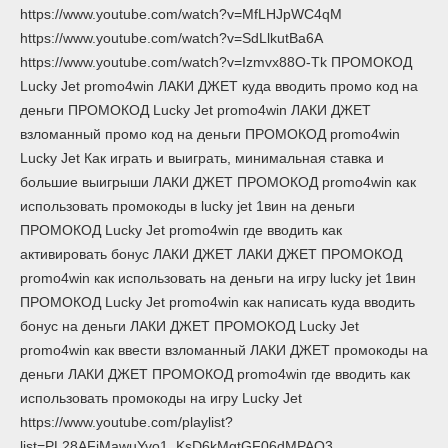
https://www.youtube.com/watch?v=MfLHJpWC4qM
https://www.youtube.com/watch?v=SdLlkutBa6A
https://www.youtube.com/watch?v=Izmvx88O-Tk ПРОМОКОД
Lucky Jet promo4win ЛАКИ ДЖЕТ куда вводить промо код на
деньги ПРОМОКОД Lucky Jet promo4win ЛАКИ ДЖЕТ
взломанный промо код на деньги ПРОМОКОД promo4win
Lucky Jet Как играть и выиграть, минимальная ставка и
большие выигрыши ЛАКИ ДЖЕТ ПРОМОКОД promo4win как
использовать промокоды в lucky jet 1вин на деньги
ПРОМОКОД Lucky Jet promo4win где вводить как
активировать бонус ЛАКИ ДЖЕТ ЛАКИ ДЖЕТ ПРОМОКОД
promo4win как использовать на деньги на игру lucky jet 1вин
ПРОМОКОД Lucky Jet promo4win как написать куда вводить
бонус на деньги ЛАКИ ДЖЕТ ПРОМОКОД Lucky Jet
promo4win как ввести взломанный ЛАКИ ДЖЕТ промокоды на
деньги ЛАКИ ДЖЕТ ПРОМОКОД promo4win где вводить как
использовать промокоды на игру Lucky Jet
https://www.youtube.com/playlist?
list=PL28AFjMawuYvo1_KsD6kMgtGF06dMPAO3