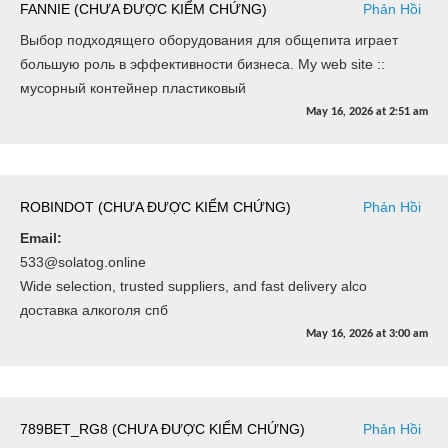
FANNIE (CHƯA ĐƯỢC KIỂM CHỨNG)
Phản Hồi
Выбор подходящего оборудования для общепита играет
большую роль в эффективности бизнеса. My web site ::
мусорный контейнер пластиковый
May 16, 2026
at
2:51 am
ROBINDOT (CHƯA ĐƯỢC KIỂM CHỨNG)
Phản Hồi
Email:
533@solatog.online
Wide selection, trusted suppliers, and fast delivery alco
доставка алкоголя спб
May 16, 2026
at
3:00 am
789BET_RG8 (CHƯA ĐƯỢC KIỂM CHỨNG)
Phản Hồi