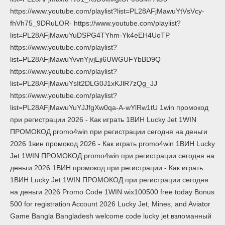
https://www.youtube.com/playlist?list=PL28AFjMawuYtVsVcy-
fhVh75_9DRuLOR- https://www.youtube.com/playlist?
list=PL28AFjMawuYuDSPG4TYhm-Yk4eEH4UoTP
https://www.youtube.com/playlist?
list=PL28AFjMawuYvvnYjvjEji6UWGUFYbBD9Q
https://www.youtube.com/playlist?
list=PL28AFjMawuYsIt2DLG0J1xKJlR7zQg_JJ
https://www.youtube.com/playlist?
list=PL28AFjMawuYuYJJfgXw0qa-A-wYlRw1tU 1win промокод
при регистрации 2026 - Как играть 1ВИН Lucky Jet 1WIN
ПРОМОКОД promo4win при регистрации сегодня на деньги
2026 1вин промокод 2026 - Как играть promo4win 1ВИН Lucky
Jet 1WIN ПРОМОКОД promo4win при регистрации сегодня на
деньги 2026 1ВИН промокод при регистрации - Как играть
1ВИН Lucky Jet 1WIN ПРОМОКОД при регистрации сегодня
на деньги 2026 Promo Code 1WIN wix100500 free today Bonus
500 for registration Account 2026 Lucky Jet, Mines, and Aviator
Game Bangla Bangladesh welcome code lucky jet взломанный