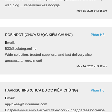
web blog ... керамическая посуда
May 16, 2026
at
3:15 am
ROBINDOT (CHƯA ĐƯỢC KIỂM CHỨNG)
Phản Hồi
Email:
533@solatog.online
Wide selection, trusted suppliers, and fast delivery alco
доставка алкоголя спб
May 16, 2026
at
3:19 am
HARRISCHINS (CHƯA ĐƯỢC KIỂM CHỨNG)
Phản Hồi
Email:
apjvqkea@fuhrenmail.com
Современный мир высоких технологий предлагает большое