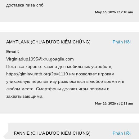
доставка пива спб
May 16, 2026
at
2:10 am
AMYFLANK (CHƯA ĐƯỢC KIỂM CHỨNG)
Phản Hồi
Email:
Virginiadup1995@xru.goaglie.com
Пока все хорошо. казино для мобильных устройств,
https://gimlayumtb.org/?p=1119 им позволяет игрокам
уникальную перспективу развлекаться в любое время и в
любом месте. Смартфоны делают игры легкими и
захватывающими.
May 16, 2026
at
2:11 am
FANNIE (CHƯA ĐƯỢC KIỂM CHỨNG)
Phản Hồi