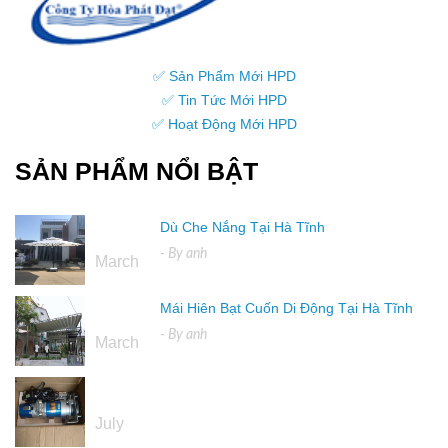
✅ Sản Phẩm Mới HPD
✅ Tin Tức Mới HPD
✅ Hoạt Động Mới HPD
SẢN PHẨM NỔI BẬT
Dù Che Nắng Tại Hà Tĩnh
16
- By
anh
March
Mái Hiên Bạt Cuốn Di Động Tại Hà Tĩnh
16
- By
anh
March
04
July