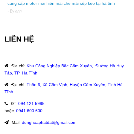
cung cấp motor mái hiên mái che mái xếp kéo tại hà tĩnh
- By
anh
LIÊN HỆ
Địa chỉ
:
Khu Công Nghiệp Bắc Cẩm Xuyên, Đường Hà Huy
Tập, TP Hà Tĩnh
Địa chỉ
:
Thôn 6, Xã Cẩm Vịnh, Huyện Cẩm Xuyên, Tỉnh Hà
Tĩnh
ĐT
:
094 121 5995
hoặc
:
0941.600.600
Mail:
dunghoaphatdat@gmail.com