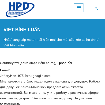
Nhảy đến nội dung
VIẾT BÌNH LUẬN
Nhà
/
cung cấp motor mái hiên mái che mái xếp kéo tại hà tĩnh
/
Bạn đang ở đây
Viết bình luận
Courtneytaw (chưa được kiểm chứng)
phản hồi
Email:
JefferyHon1975@xru.goaglie.com
Мне кажется это блестящая идея вакансии для девушек, Работа
для девушек Ханты-Мансийск предлагают множество
возможностей. Вы можете получить работу в различных сферах,
включая индустрию. Это шанс получить доход. Не упустите
возможность!