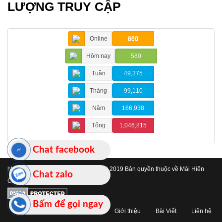
LƯỢNG TRUY CẬP
Online
860
Hôm nay
580
Tuần
49,375
Tháng
99,110
Năm
166,938
Tổng
1,046,815
Chat facebook
https://www.maihienchehatinh.com/
© 2019 Bản quyền thuộc về Mái Hiên
Chat zalo
Che Hà Tĩnh
Bấm để gọi ngay
Trang chủ
Giới thiệu
Bài Viết
Liên hệ