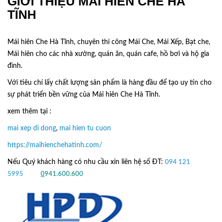
GIỚI THIỆU MÁI HIÊN CHE HÀ
TĨNH
Mái hiên Che Hà Tĩnh, chuyên thi công Mái Che, Mái Xếp, Bạt che,
Mái hiên cho các nhà xưởng, quán ăn, quán cafe, hồ bơi và hộ gia
đình.
Với tiêu chí lấy
chất lượng sản phẩm
là hàng đầu để tạo uy tín cho
sự phát triển bền vững của
Mái hiên Che Hà Tĩnh.
xem thêm tại :
mai xep di dong
,
mai hien tu cuon
https://maihienchehatinh.com/
Nếu Quý khách hàng có nhu cầu xin liên hệ số ĐT:
094 121
5995
hoặc
0
941.600.600