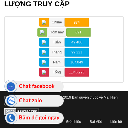
LƯỢNG TRUY CẬP
Online
874
Hôm nay
691
Tuần
49,486
Tháng
99,221
Năm
167,049
Tổng
1,046,925
Chat facebook
https://www.maihienchehatinh.com/
© 2019 Bản quyền thuộc về Mái Hiên
Chat zalo
Che Hà Tĩnh
Bấm để gọi ngay
Trang chủ
Giới thiệu
Bài Viết
Liên hệ