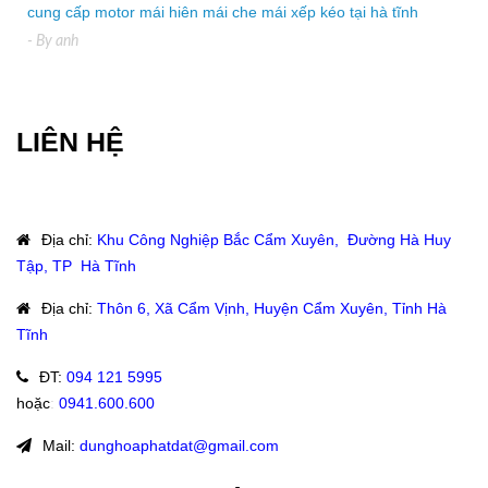
cung cấp motor mái hiên mái che mái xếp kéo tại hà tĩnh
- By
anh
LIÊN HỆ
Địa chỉ
:
Khu Công Nghiệp Bắc Cẩm Xuyên, Đường Hà Huy
Tập, TP Hà Tĩnh
Địa chỉ
:
Thôn 6, Xã Cẩm Vịnh, Huyện Cẩm Xuyên, Tỉnh Hà
Tĩnh
ĐT
:
094 121 5995
hoặc
:
0941.600.600
Mail:
dunghoaphatdat@gmail.com