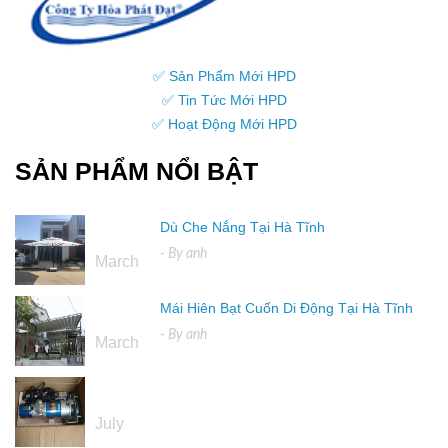
✅ Sản Phẩm Mới HPD
✅ Tin Tức Mới HPD
✅ Hoạt Động Mới HPD
SẢN PHẨM NỔI BẬT
Dù Che Nắng Tại Hà Tĩnh
16
- By
anh
March
Mái Hiên Bạt Cuốn Di Động Tại Hà Tĩnh
16
- By
anh
March
04
July