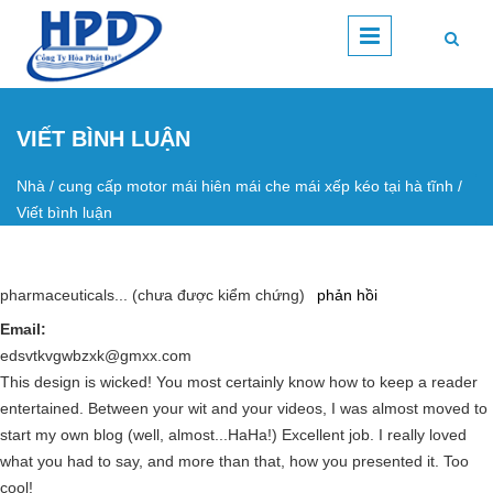
Nhảy đến nội dung
VIẾT BÌNH LUẬN
Nhà
/
cung cấp motor mái hiên mái che mái xếp kéo tại hà tĩnh
/
Bạn đang ở đây
Viết bình luận
pharmaceuticals... (chưa được kiểm chứng)
phản hồi
Email:
edsvtkvgwbzxk@gmxx.com
This design is wicked! You most certainly know how to keep a reader
entertained. Between your wit and your videos, I was almost moved to
start my own blog (well, almost...HaHa!) Excellent job. I really loved
what you had to say, and more than that, how you presented it. Too
cool!