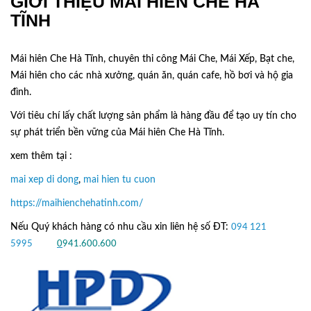
GIỚI THIỆU MÁI HIÊN CHE HÀ
TĨNH
Mái hiên Che Hà Tĩnh, chuyên thi công Mái Che, Mái Xếp, Bạt che,
Mái hiên cho các nhà xưởng, quán ăn, quán cafe, hồ bơi và hộ gia
đình.
Với tiêu chí lấy
chất lượng sản phẩm
là hàng đầu để tạo uy tín cho
sự phát triển bền vững của
Mái hiên Che Hà Tĩnh.
xem thêm tại :
mai xep di dong
,
mai hien tu cuon
https://maihienchehatinh.com/
Nếu Quý khách hàng có nhu cầu xin liên hệ số ĐT:
094 121
5995
hoặc
0
941.600.600