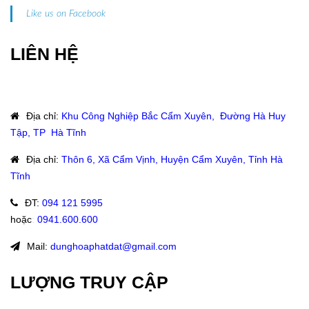
Like us on Facebook
LIÊN HỆ
Địa chỉ
:
Khu Công Nghiệp Bắc Cẩm Xuyên, Đường Hà Huy
Tập, TP Hà Tĩnh
Địa chỉ
:
Thôn 6, Xã Cẩm Vịnh, Huyện Cẩm Xuyên, Tỉnh Hà
Tĩnh
ĐT
:
094 121 5995
hoặc
:
0941.600.600
Mail:
dunghoaphatdat@gmail.com
LƯỢNG TRUY CẬP