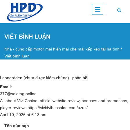
Nhảy đến nội dung
VIẾT BÌNH LUẬN
Nhà
/
cung cấp motor mái hiên mái che mái xếp kéo tại hà tĩnh
/
Bạn đang ở đây
Viết bình luận
Leonardden (chưa được kiểm chứng)
phản hồi
Email:
377@solatog.online
All about Vivi Casino: official website review, bonuses and promotions,
player reviews https://vividvibessalon.com/uzuz/
April 10, 2026
at
6:13 am
Tên của bạn