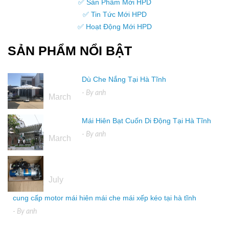
✅ Sản Phẩm Mới HPD
✅ Tin Tức Mới HPD
✅ Hoạt Động Mới HPD
SẢN PHẨM NỔI BẬT
Dù Che Nắng Tại Hà Tĩnh
16
- By
anh
March
Mái Hiên Bạt Cuốn Di Động Tại Hà Tĩnh
16
- By
anh
March
04
July
cung cấp motor mái hiên mái che mái xếp kéo tại hà tĩnh
- By
anh