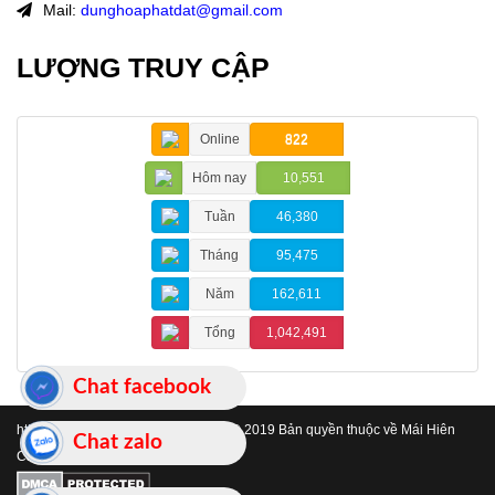
Mail:
dunghoaphatdat@gmail.com
LƯỢNG TRUY CẬP
Online
822
Hôm nay
10,551
Tuần
46,380
Tháng
95,475
Năm
162,611
Tổng
1,042,491
Chat facebook
https://www.maihienchehatinh.com/
© 2019 Bản quyền thuộc về Mái Hiên
Chat zalo
Che Hà Tĩnh