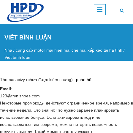
Nhảy đến nội dung
VIẾT BÌNH LUẬN
Nhà
/
cung cấp motor mái hiên mái che mái xếp kéo tại hà tĩnh
/
Bạn đang ở đây
Viết bình luận
Thomasacivy (chưa được kiểm chứng)
phản hồi
Email:
123@trynishoes.com
Некоторые промокоды действуют ограниченное время, например в
течение недели. Это значит, что нужно заранее планировать
использование бонуса. Если активировать код и не
воспользоваться им вовремя, можно потерять возможность
получить выгоду. Такой момент часто упускают.