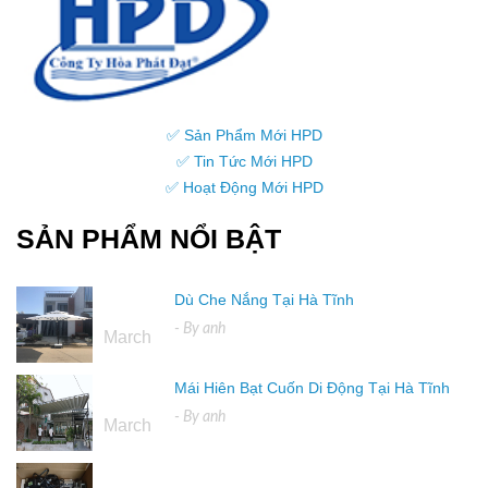
✅ Sản Phẩm Mới HPD
✅ Tin Tức Mới HPD
✅ Hoạt Động Mới HPD
SẢN PHẨM NỔI BẬT
Dù Che Nắng Tại Hà Tĩnh
16
- By
anh
March
Mái Hiên Bạt Cuốn Di Động Tại Hà Tĩnh
16
- By
anh
March
04