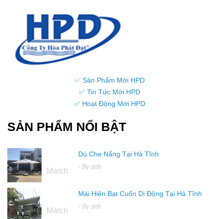
✅ Sản Phẩm Mới HPD
✅ Tin Tức Mới HPD
✅ Hoạt Động Mới HPD
SẢN PHẨM NỔI BẬT
Dù Che Nắng Tại Hà Tĩnh
16
- By
anh
March
Mái Hiên Bạt Cuốn Di Động Tại Hà Tĩnh
16
- By
anh
March