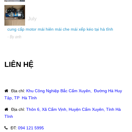
04
July
cung cấp motor mái hiên mái che mái xếp kéo tại hà tĩnh
- By
anh
LIÊN HỆ
Địa chỉ
:
Khu Công Nghiệp Bắc Cẩm Xuyên, Đường Hà Huy
Tập, TP Hà Tĩnh
Địa chỉ
:
Thôn 6, Xã Cẩm Vịnh, Huyện Cẩm Xuyên, Tỉnh Hà
Tĩnh
ĐT
:
094 121 5995