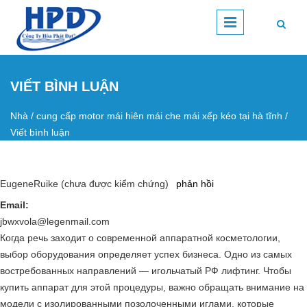
Nhảy đến nội dung
VIẾT BÌNH LUẬN
Nhà
/
cung cấp motor mái hiên mái che mái xếp kéo tại hà tĩnh
/
Bạn đang ở đây
Viết bình luận
EugeneRuike (chưa được kiểm chứng)
phản hồi
Email:
jbwxvola@legenmail.com
Когда речь заходит о современной аппаратной косметологии,
выбор оборудования определяет успех бизнеса. Одно из самых
востребованных направлений — игольчатый РФ лифтинг. Чтобы
купить аппарат для этой процедуры, важно обращать внимание на
модели с изолированными позолоченными иглами, которые