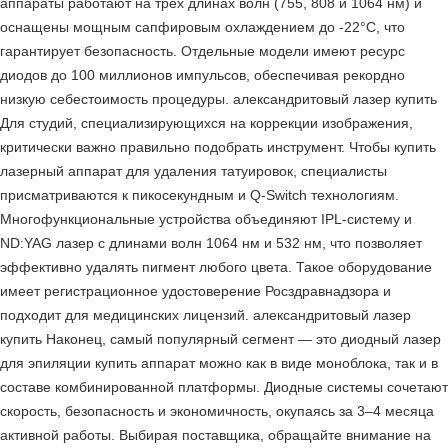
аппараты работают на трех длинах волн (755, 808 и 1064 нм) и
оснащены мощным сапфировым охлаждением до -22°C, что
гарантирует безопасность. Отдельные модели имеют ресурс
диодов до 100 миллионов импульсов, обеспечивая рекордно
низкую себестоимость процедуры. александритовый лазер купить
Для студий, специализирующихся на коррекции изображения,
критически важно правильно подобрать инструмент. Чтобы купить
лазерный аппарат для удаления татуировок, специалисты
присматриваются к пикосекундным и Q-Switch технологиям.
Многофункциональные устройства объединяют IPL-систему и
ND:YAG лазер с длинами волн 1064 нм и 532 нм, что позволяет
эффективно удалять пигмент любого цвета. Такое оборудование
имеет регистрационное удостоверение Росздравнадзора и
подходит для медицинских лицензий. александритовый лазер
купить Наконец, самый популярный сегмент — это диодный лазер
для эпиляции купить аппарат можно как в виде моноблока, так и в
составе комбинированной платформы. Диодные системы сочетают
скорость, безопасность и экономичность, окупаясь за 3–4 месяца
активной работы. Выбирая поставщика, обращайте внимание на