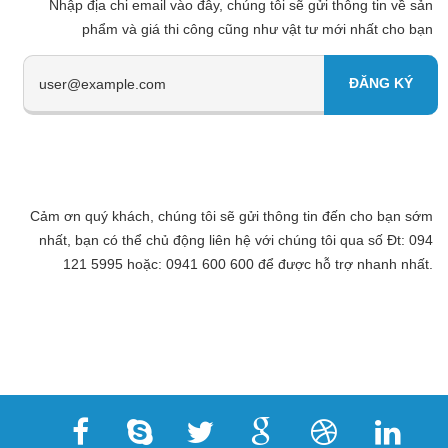
Nhập địa chi email vào đây, chúng tôi sẽ gửi thông tin về sản
phẩm và giá thi công cũng như vật tư mới nhất cho bạn
Cảm ơn quý khách, chúng tôi sẽ gửi thông tin đến cho bạn sớm
nhất, bạn có thể chủ động liên hệ với chúng tôi qua số Đt: 094
121 5995 hoặc: 0941 600 600 để được hỗ trợ nhanh nhất.