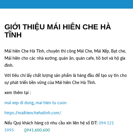
GIỚI THIỆU MÁI HIÊN CHE HÀ
TĨNH
Mái hiên Che Hà Tĩnh, chuyên thi công Mái Che, Mái Xếp, Bạt che,
Mái hiên cho các nhà xưởng, quán ăn, quán cafe, hồ bơi và hộ gia
đình.
Với tiêu chí lấy
chất lượng sản phẩm
là hàng đầu để tạo uy tín cho
sự phát triển bền vững của
Mái hiên Che Hà Tĩnh.
xem thêm tại :
mai xep di dong
,
mai hien tu cuon
https://maihienchehatinh.com/
Nếu Quý khách hàng có nhu cầu xin liên hệ số ĐT:
094 121
5995
hoặc
0
941.600.600