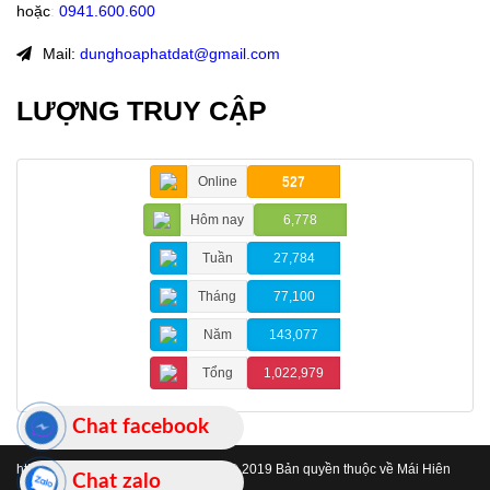
hoặc
:
0941.600.600
Mail:
dunghoaphatdat@gmail.com
LƯỢNG TRUY CẬP
Online
527
Hôm nay
6,778
Tuần
27,784
Tháng
77,100
Năm
143,077
Tổng
1,022,979
Chat facebook
https://www.maihienchehatinh.com/
© 2019 Bản quyền thuộc về Mái Hiên
Chat zalo