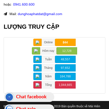
hoặc
:
0941.600.600
Mail:
dunghoaphatdat@gmail.com
LƯỢNG TRUY CẬP
Online
844
Hôm nay
12,728
Tuần
48,557
Tháng
97,652
Năm
164,788
Tổng
1,044,665
Chat facebook
https://www.maihienchehatinh.com/
© 2019 Bản quyền thuộc về Mái Hiên