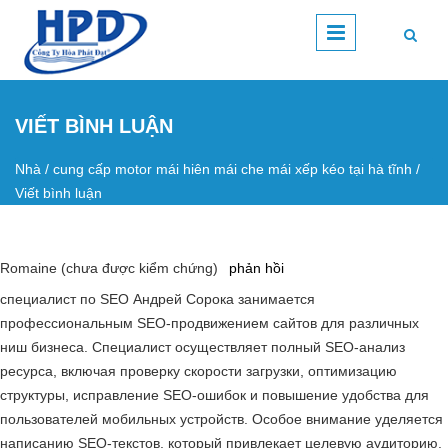
Nhảy đến nội dung
VIẾT BÌNH LUẬN
Nhà
/
cung cấp motor mái hiên mái che mái xếp kéo tại hà tĩnh
/
Bạn đang ở đây
Viết bình luận
Romaine (chưa được kiểm chứng)
phản hồi
специалист по SEO Андрей Сорока занимается
профессиональным SEO-продвижением сайтов для различных
ниш бизнеса. Специалист осуществляет полный SEO-анализ
ресурса, включая проверку скорости загрузки, оптимизацию
структуры, исправление SEO-ошибок и повышение удобства для
пользователей мобильных устройств. Особое внимание уделяется
написанию SEO-текстов, который привлекает целевую аудиторию.