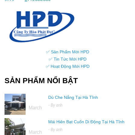
✅ Sản Phẩm Mới HPD
✅ Tin Tức Mới HPD
✅ Hoạt Động Mới HPD
SẢN PHẨM NỔI BẬT
Dù Che Nắng Tại Hà Tĩnh
16
- By
anh
March
Mái Hiên Bạt Cuốn Di Động Tại Hà Tĩnh
16
- By
anh
March