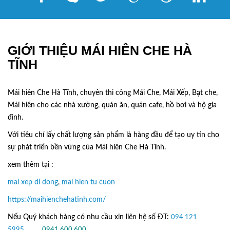
GIỚI THIỆU MÁI HIÊN CHE HÀ
TĨNH
Mái hiên Che Hà Tĩnh, chuyên thi công Mái Che, Mái Xếp, Bạt che,
Mái hiên cho các nhà xưởng, quán ăn, quán cafe, hồ bơi và hộ gia
đình.
Với tiêu chí lấy
chất lượng sản phẩm
là hàng đầu để tạo uy tín cho
sự phát triển bền vững của
Mái hiên Che Hà Tĩnh.
xem thêm tại :
mai xep di dong
,
mai hien tu cuon
https://maihienchehatinh.com/
Nếu Quý khách hàng có nhu cầu xin liên hệ số ĐT:
094 121
5995
hoặc
0
941.600.600