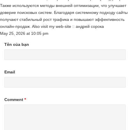
Также используются методы внешней оптимизации, что улучшает
доверие поисковых систем. Благодаря системному подходу сайты
получают стабильный рост трафика и повышают эффективность
онлайн-продаж. Also visit my web-site :: андрей сорока
May 25, 2026
at
10:05 pm
Tên của bạn
Email
Comment
*