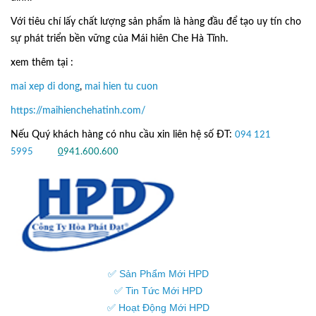
Với tiêu chí lấy
chất lượng sản phẩm
là hàng đầu để tạo uy tín cho
sự phát triển bền vững của
Mái hiên Che Hà Tĩnh.
xem thêm tại :
mai xep di dong
,
mai hien tu cuon
https://maihienchehatinh.com/
Nếu Quý khách hàng có nhu cầu xin liên hệ số ĐT:
094 121
5995
hoặc
0
941.600.600
✅ Sản Phẩm Mới HPD
✅ Tin Tức Mới HPD
✅ Hoạt Động Mới HPD