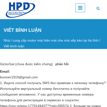
Nhảy đến nội dung
VIẾT BÌNH LUẬN
Nhà
/
cung cấp motor mái hiên mái che mái xếp kéo tại hà tĩnh
/
Bạn đang ở đây
Viết bình luận
GictorGal (chưa được kiểm chứng)
phản hồi
Email:
buniver1919@gmail.com
1. Ищете способ получать SMS без привязки к личному телефону?
Используйте виртуальный номер бесплатно и получайте
сообщения мгновенно. У нас доступны временные номера
телефона для регистрации в сервисах и соцсетях.
https://yoo.rs/sms-1779149437?Ysid=285574 2. Больше не нужно