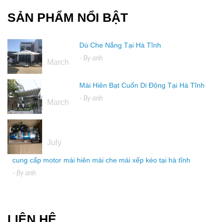
SẢN PHẨM NỔI BẬT
Dù Che Nắng Tại Hà Tĩnh
16
- By
anh
March
Mái Hiên Bạt Cuốn Di Động Tại Hà Tĩnh
16
- By
anh
March
04
July
cung cấp motor mái hiên mái che mái xếp kéo tại hà tĩnh
- By
anh
LIÊN HỆ