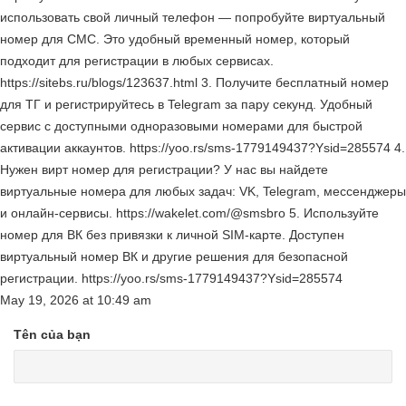
использовать свой личный телефон — попробуйте виртуальный
номер для СМС. Это удобный временный номер, который
подходит для регистрации в любых сервисах.
https://sitebs.ru/blogs/123637.html 3. Получите бесплатный номер
для ТГ и регистрируйтесь в Telegram за пару секунд. Удобный
сервис с доступными одноразовыми номерами для быстрой
активации аккаунтов. https://yoo.rs/sms-1779149437?Ysid=285574 4.
Нужен вирт номер для регистрации? У нас вы найдете
виртуальные номера для любых задач: VK, Telegram, мессенджеры
и онлайн-сервисы. https://wakelet.com/@smsbro 5. Используйте
номер для ВК без привязки к личной SIM-карте. Доступен
виртуальный номер ВК и другие решения для безопасной
регистрации. https://yoo.rs/sms-1779149437?Ysid=285574
May 19, 2026
at
10:49 am
Tên của bạn