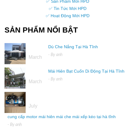
✅ Sản Phẩm Mới HPD
✅ Tin Tức Mới HPD
✅ Hoạt Động Mới HPD
SẢN PHẨM NỔI BẬT
Dù Che Nắng Tại Hà Tĩnh
16
- By
anh
March
Mái Hiên Bạt Cuốn Di Động Tại Hà Tĩnh
16
- By
anh
March
04
July
cung cấp motor mái hiên mái che mái xếp kéo tại hà tĩnh
- By
anh