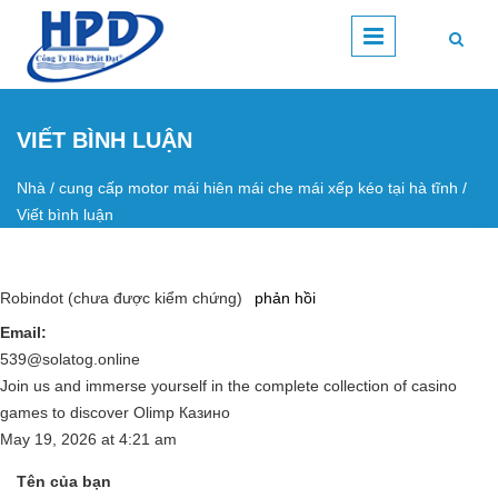
Nhảy đến nội dung
VIẾT BÌNH LUẬN
Nhà
/
cung cấp motor mái hiên mái che mái xếp kéo tại hà tĩnh
/
Bạn đang ở đây
Viết bình luận
Robindot (chưa được kiểm chứng)
phản hồi
Email:
539@solatog.online
Join us and immerse yourself in the complete collection of casino
games to discover Olimp Казино
May 19, 2026
at
4:21 am
Tên của bạn