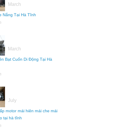
March
 Nắng Tại Hà Tĩnh
h
16
March
ên Bạt Cuốn Di Động Tại Hà
h
04
July
ấp motor mái hiên mái che mái
 tại hà tĩnh
h