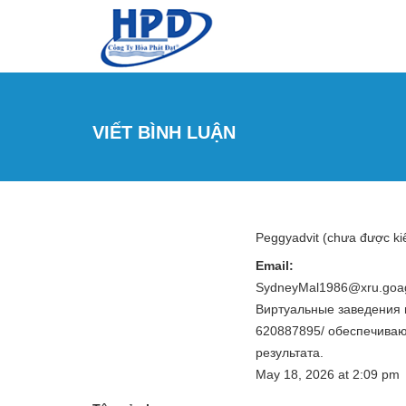
Nhảy đến nội dung
VIẾT BÌNH LUẬN
Peggyadvit (chưa được k
Email:
SydneyMal1986@xru.goag
Виртуальные заведения п
620887895/ обеспечиваю
результата.
May 18, 2026
at
2:09 pm