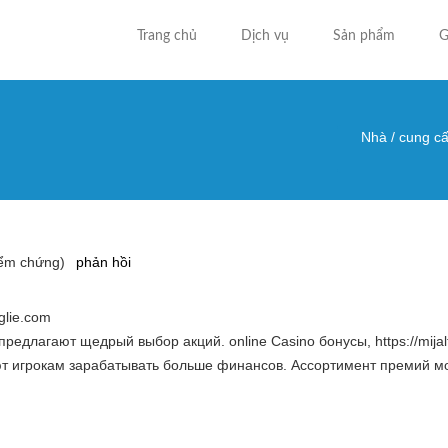
Trang chủ
Dịch vụ
Sản phẩm
G
Nhà
/
cung cấ
Bạn đa
iểm chứng)
phản hồi
lie.com
редлагают щедрый выбор акций. online Casino бонусы, https://mijal
т игрокам зарабатывать больше финансов. Ассортимент премий мо