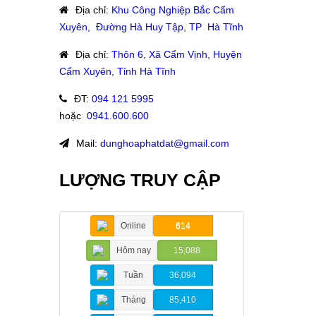
Địa chỉ
:
Khu Công Nghiệp Bắc Cẩm
Xuyên, Đường Hà Huy Tập, TP Hà Tĩnh
Địa chỉ
:
Thôn 6, Xã Cẩm Vịnh, Huyện
Cẩm Xuyên, Tỉnh Hà Tĩnh
ĐT
:
094 121 5995
hoặc
:
0941.600.600
Mail:
dunghoaphatdat@gmail.com
LƯỢNG TRUY CẬP
Online
614
Hôm nay
15,088
Tuần
36,094
Tháng
85,410