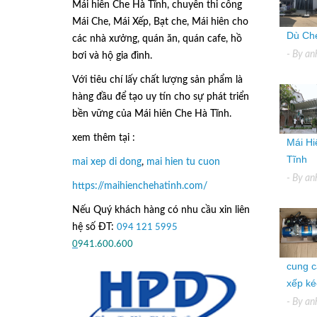
Mái hiên Che Hà Tĩnh, chuyên thi công
Mái Che, Mái Xếp, Bạt che, Mái hiên cho
Dù Che
các nhà xưởng, quán ăn, quán cafe, hồ
- By
an
bơi và hộ gia đình.
Với tiêu chí lấy
chất lượng sản phẩm
là
hàng đầu để tạo uy tín cho sự phát triển
bền vững của
Mái hiên Che Hà Tĩnh.
xem thêm tại :
Mái Hi
Tĩnh
mai xep di dong
,
mai hien tu cuon
- By
an
https://maihienchehatinh.com/
Nếu Quý khách hàng có nhu cầu xin liên
hệ số ĐT:
094 121 5995
hoặc
0
941.600.600
cung c
xếp kéo
- By
an