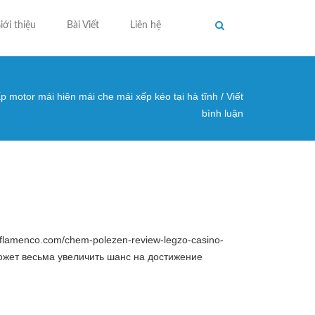
iới thiệu
Bài Viết
Liên hệ
p motor mái hiên mái che mái xếp kéo tại hà tĩnh
/
Viết
ng ở đây
bình luận
flamenco.com/chem-polezen-review-legzo-casino-
жет весьма увеличить шанс на достижение