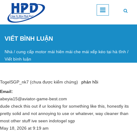
Nhảy đến nội dung
VIẾT BÌNH LUẬN
Nhà
/
cung cấp motor mái hiên mái che mái xếp kéo tại hà tĩnh
/
Bạn đang ở đây
Viết bình luận
TogelSGP_nk7 (chưa được kiểm chứng)
phản hồi
Email:
abeyia15@aviator-game-best.com
dude check this out if ur looking for something like this, honestly its
pretty solid and not annoying to use or whatever, way cleaner than
most other stuff ive seen indotogel sgp
May 18, 2026
at
9:19 am