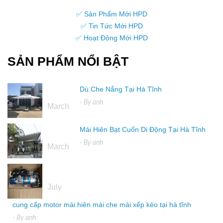
✅ Sản Phẩm Mới HPD
✅ Tin Tức Mới HPD
✅ Hoạt Động Mới HPD
SẢN PHẨM NỔI BẬT
Dù Che Nắng Tại Hà Tĩnh
16
- By
anh
March
Mái Hiên Bạt Cuốn Di Động Tại Hà Tĩnh
16
- By
anh
March
04
July
cung cấp motor mái hiên mái che mái xếp kéo tại hà tĩnh
- By
anh