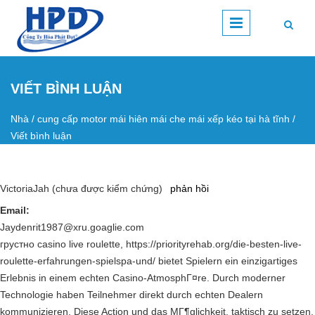
Nhảy đến nội dung
VIẾT BÌNH LUẬN
Nhà
/
cung cấp motor mái hiên mái che mái xếp kéo tại hà tĩnh
/
Bạn đang ở đây
Viết bình luận
VictoriaJah (chưa được kiểm chứng)
phản hồi
Email:
Jaydenrit1987@xru.goaglie.com
грустно casino live roulette, https://priorityrehab.org/die-besten-live-
roulette-erfahrungen-spielspa-und/ bietet Spielern ein einzigartiges
Erlebnis in einem echten Casino-AtmosphГ¤re. Durch moderner
Technologie haben Teilnehmer direkt durch echten Dealern
kommunizieren. Diese Action und das MГ¶glichkeit, taktisch zu setzen,