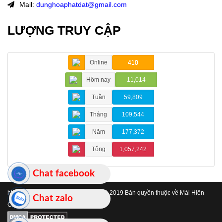
Mail:
dunghoaphatdat@gmail.com
LƯỢNG TRUY CẬP
Online
410
Hôm nay
11,014
Tuần
59,809
Tháng
109,544
Năm
177,372
Tổng
1,057,242
Chat facebook
https://www.maihienchehatinh.com/
© 2019 Bản quyền thuộc về Mái Hiên
Chat zalo
Che Hà Tĩnh