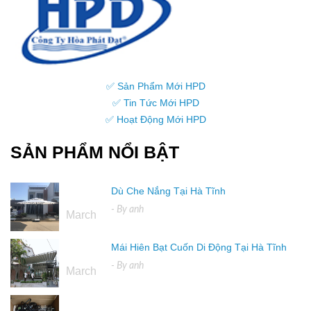
✅ Sản Phẩm Mới HPD
✅ Tin Tức Mới HPD
✅ Hoạt Động Mới HPD
SẢN PHẨM NỔI BẬT
Dù Che Nắng Tại Hà Tĩnh
16
- By
anh
March
Mái Hiên Bạt Cuốn Di Động Tại Hà Tĩnh
16
- By
anh
March
04