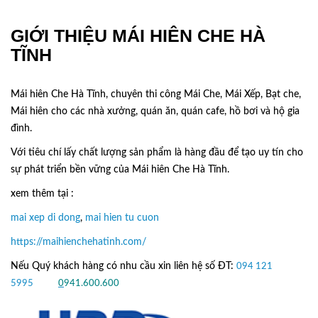
GIỚI THIỆU MÁI HIÊN CHE HÀ
TĨNH
Mái hiên Che Hà Tĩnh, chuyên thi công Mái Che, Mái Xếp, Bạt che,
Mái hiên cho các nhà xưởng, quán ăn, quán cafe, hồ bơi và hộ gia
đình.
Với tiêu chí lấy
chất lượng sản phẩm
là hàng đầu để tạo uy tín cho
sự phát triển bền vững của
Mái hiên Che Hà Tĩnh.
xem thêm tại :
mai xep di dong
,
mai hien tu cuon
https://maihienchehatinh.com/
Nếu Quý khách hàng có nhu cầu xin liên hệ số ĐT:
094 121
5995
hoặc
0
941.600.600