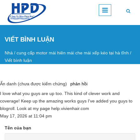
Nhảy đến nội dung
VIẾT BÌNH LUẬN
Nhà
/
cung cấp motor mái hiên mái che mái xếp kéo tại hà tĩnh
/
Bạn đang ở đây
Viết bình luận
Ẩn danh (chưa được kiểm chứng)
phản hồi
I love what you guys are up too. This kind of clever work and
coverage! Keep up the amazing works guys I've added you guys to
blogroll. Look at my page help.vivienhair.com
May 17, 2026
at
11:04 pm
Tên của bạn