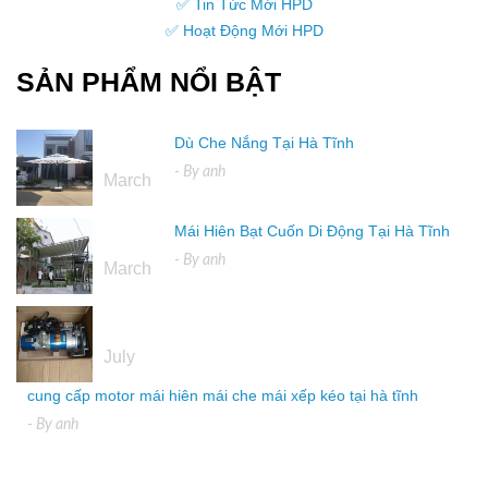
✅ Tin Tức Mới HPD
✅ Hoạt Động Mới HPD
SẢN PHẨM NỔI BẬT
Dù Che Nắng Tại Hà Tĩnh
16
- By
anh
March
Mái Hiên Bạt Cuốn Di Động Tại Hà Tĩnh
16
- By
anh
March
04
July
cung cấp motor mái hiên mái che mái xếp kéo tại hà tĩnh
- By
anh