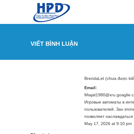
Nhảy đến nội dung
VIẾT BÌNH LUẬN
BrendaLet (chưa được ki
Email:
Miajat1980@xru.goaglie.
Игровые автоматы в инт
пользователей. Зан immer
позволяет наслаждаться
May 17, 2026
at
9:10 pm