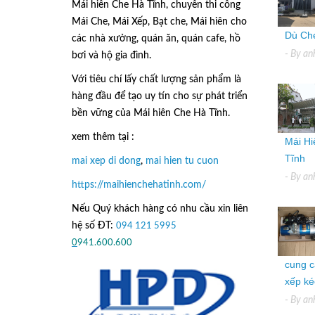
Mái hiên Che Hà Tĩnh, chuyên thi công
Mái Che, Mái Xếp, Bạt che, Mái hiên cho
Dù Che
các nhà xưởng, quán ăn, quán cafe, hồ
- By
an
bơi và hộ gia đình.
Với tiêu chí lấy
chất lượng sản phẩm
là
hàng đầu để tạo uy tín cho sự phát triển
bền vững của
Mái hiên Che Hà Tĩnh.
xem thêm tại :
Mái Hi
Tĩnh
mai xep di dong
,
mai hien tu cuon
- By
an
https://maihienchehatinh.com/
Nếu Quý khách hàng có nhu cầu xin liên
hệ số ĐT:
094 121 5995
hoặc
0
941.600.600
cung c
xếp kéo
- By
an