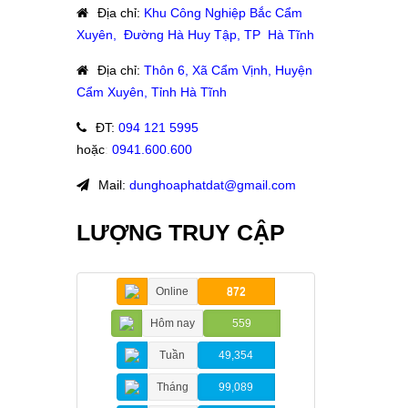
Địa chỉ
:
Khu Công Nghiệp Bắc Cẩm
Xuyên, Đường Hà Huy Tập, TP Hà Tĩnh
Địa chỉ
:
Thôn 6, Xã Cẩm Vịnh, Huyện
Cẩm Xuyên, Tỉnh Hà Tĩnh
ĐT
:
094 121 5995
hoặc
:
0941.600.600
Mail:
dunghoaphatdat@gmail.com
LƯỢNG TRUY CẬP
Online
872
Hôm nay
559
Tuần
49,354
Tháng
99,089