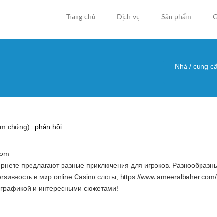
Trang chủ
Dịch vụ
Sản phẩm
G
Nhà
/
cung cấ
Bạn đa
ểm chứng)
phản hồi
com
ернете предлагают разные приключения для игроков. Разнообразны
sивность в мир online Casino слоты, https://www.ameeralbaher.com/
 графикой и интересными сюжетами!