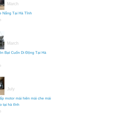
March
 Nắng Tại Hà Tĩnh
h
16
March
ên Bạt Cuốn Di Động Tại Hà
h
04
July
ấp motor mái hiên mái che mái
 tại hà tĩnh
h