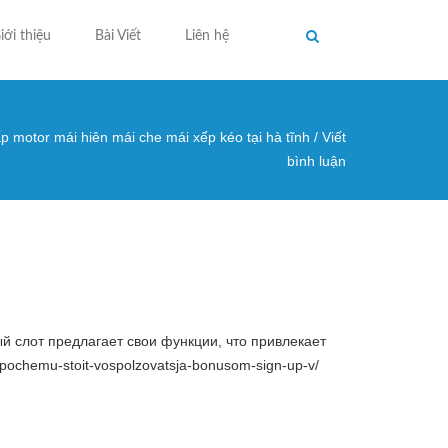
iới thiệu
Bài Viết
Liên hệ
p motor mái hiên mái che mái xếp kéo tại hà tĩnh
/
Viết
ng ở đây
bình luận
й слот предлагает свои функции, что привлекает
pochemu-stoit-vospolzovatsja-bonusom-sign-up-v/