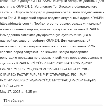
связанные с доступом к KRAKEN: Быстрый алгоритм действий для
доступа к KRAKEN: 1. Установите Tor Browser с официального
сайта. 2. Откройте браузер и дождитесь успешного подключения к
сети Tor. 3. В адресной строке введите актуальный адрес KRAKEN:
https://fdmarts.com 4. Пройдите регистрацию, создав уникальный
логин и сложный пароль, или авторизуйтесь в системе KRAKEN.
Немедленно включите двухфакторную аутентификацию в
настройках вашего профиля KRAKEN. Для максимальной
анонимности рассмотрите возможность использования VPN-
сервиса перед запуском Tor Browser. Всегда проверяйте
репутацию продавца по отзывам и рейтингу перед совершением
сделки на KRAKEN. СЃСЃС‹Р»РєР° РЅР° РєСЂР°РєРµРЅР°
РєСЂР°РєРµРЅ РѕС„РёС†РёР°Р»СЊРЅС‹Р№ СЃР°Р№С‚
С†РµРЅС‹ РєСЂР°РєРµРЅ РґР°СЂРєРЅРµС‚ РІС…РѕРґ
РєСЂР°РєРµРЅ СЂРµРіРёСЃС‚СЂР°С†РёСЏ РєСЂР°РєРµРЅ
СЃСЃС‹Р»РєР°
May 17, 2026
at
4:35 pm
Tên của bạn