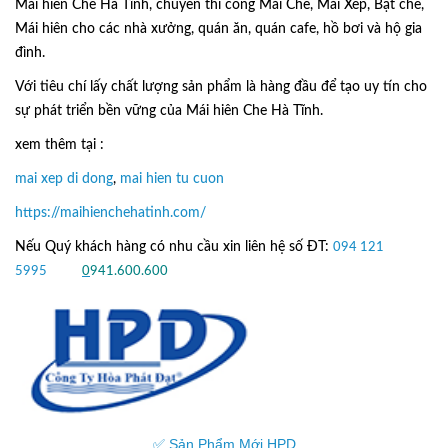
Mái hiên Che Hà Tĩnh, chuyên thi công Mái Che, Mái Xếp, Bạt che,
Mái hiên cho các nhà xưởng, quán ăn, quán cafe, hồ bơi và hộ gia
đình.
Với tiêu chí lấy
chất lượng sản phẩm
là hàng đầu để tạo uy tín cho
sự phát triển bền vững của
Mái hiên Che Hà Tĩnh.
xem thêm tại :
mai xep di dong
,
mai hien tu cuon
https://maihienchehatinh.com/
Nếu Quý khách hàng có nhu cầu xin liên hệ số ĐT:
094 121
5995
hoặc
0
941.600.600
✅ Sản Phẩm Mới HPD