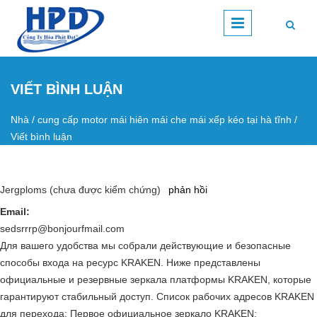
Nhảy đến nội dung
VIẾT BÌNH LUẬN
Nhà
/
cung cấp motor mái hiên mái che mái xếp kéo tại hà tĩnh
/
Bạn đang ở đây
Viết bình luận
Jergploms (chưa được kiểm chứng)
phản hồi
Email:
sedsrrrp@bonjourfmail.com
Для вашего удобства мы собрали действующие и безопасные
способы входа на ресурс KRAKEN. Ниже представлены
официальные и резервные зеркала платформы KRAKEN, которые
гарантируют стабильный доступ. Список рабочих адресов KRAKEN
для перехода: Первое официальное зеркало KRAKEN: