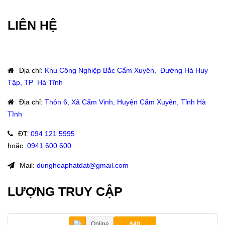
LIÊN HỆ
Địa chỉ
:
Khu Công Nghiệp Bắc Cẩm Xuyên, Đường Hà Huy
Tập, TP Hà Tĩnh
Địa chỉ
:
Thôn 6, Xã Cẩm Vịnh, Huyện Cẩm Xuyên, Tỉnh Hà
Tĩnh
ĐT
:
094 121 5995
hoặc
:
0941.600.600
Mail:
dunghoaphatdat@gmail.com
LƯỢNG TRUY CẬP
Online
640