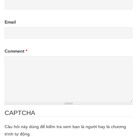
Email
Comment
*
CAPTCHA
Câu hỏi này dùng để kiểm tra xem bạn là người hay là chương
trình tự động.