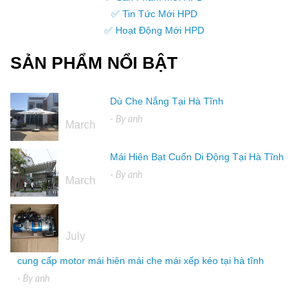
✅ Tin Tức Mới HPD
✅ Hoạt Động Mới HPD
SẢN PHẨM NỔI BẬT
Dù Che Nắng Tại Hà Tĩnh
16
- By
anh
March
Mái Hiên Bạt Cuốn Di Động Tại Hà Tĩnh
16
- By
anh
March
04
July
cung cấp motor mái hiên mái che mái xếp kéo tại hà tĩnh
- By
anh