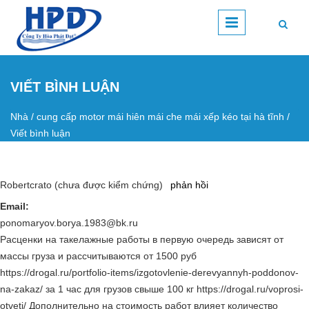
Nhảy đến nội dung
VIẾT BÌNH LUẬN
Nhà
/
cung cấp motor mái hiên mái che mái xếp kéo tại hà tĩnh
/
Bạn đang ở đây
Viết bình luận
Robertcrato (chưa được kiểm chứng)
phản hồi
Email:
ponomaryov.borya.1983@bk.ru
Расценки на такелажные работы в первую очередь зависят от
массы груза и рассчитываются от 1500 руб
https://drogal.ru/portfolio-items/izgotovlenie-derevyannyh-poddonov-
na-zakaz/ за 1 час для грузов свыше 100 кг https://drogal.ru/voprosi-
otveti/ Дополнительно на стоимость работ влияет количество