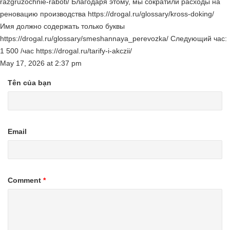
razgruzochnie-raboti/ Благодаря этому, мы сократили расходы на
реновацию производства https://drogal.ru/glossary/kross-doking/
Имя должно содержать только буквы
https://drogal.ru/glossary/smeshannaya_perevozka/ Следующий час:
1 500 /час https://drogal.ru/tarify-i-akczii/
May 17, 2026
at
2:37 pm
Tên của bạn
Email
Comment
*