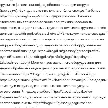
грузчиков (такелажников), задействованных при погрузке
(разгрузке). Бригада может включать от 1 человек до 7 и более
https://drogal.ru/glossary/vnutrennyaya-upakovka/ Также на
стоимость влияет использование спецтехники, сложность
перевозки, специфика самих грузов – в том числе хрупких и особо
ценных https://drogal.ru/voprosi-otveti/ Используем только заводской
инструмент и оснастку с паспортами и проверенным интервалом
нагрузок Каждый месяц проводим испытания оборудования на
собственной площадке https://drogal.ru/glossary/gruzootpravitel/
ручной такелаж https://drogal.ru/portfolio_tags/stropalnye-i-
takelazhnye-raboty/ Монтаж промышленного оборудования для
деревообрабатывающего цеха произвели специалисты компании
Такелажники https://drogal.ru/glossary/logisticheskii-servis/ ру
https://drogal.ru/uslugi/takelazh/takelazh-oborudovaniya/ Благодарим
команду и их руководителя за высокое качество услуг и
ответственный подход в работе https://drogal.ru/upakovka/
Отдельные благодарности за оперативность и разумный подход к
составлению сметы https://drogal.ru/glossary/pogruzochno-