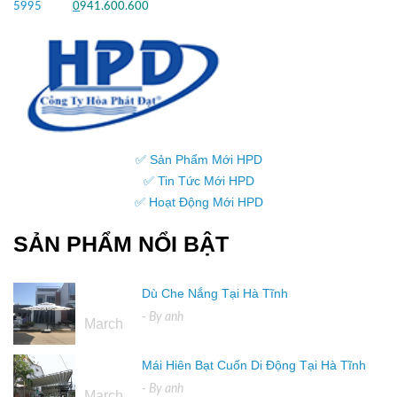
5995
hoặc
0
941.600.600
✅ Sản Phẩm Mới HPD
✅ Tin Tức Mới HPD
✅ Hoạt Động Mới HPD
SẢN PHẨM NỔI BẬT
Dù Che Nắng Tại Hà Tĩnh
16
- By
anh
March
Mái Hiên Bạt Cuốn Di Động Tại Hà Tĩnh
16
- By
anh
March