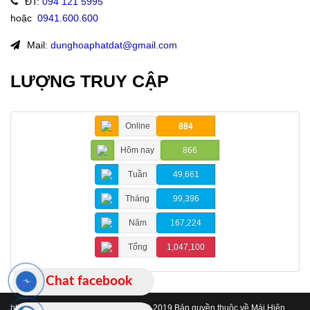
ĐT
:
094 121 5995
hoặc
:
0941.600.600
Mail:
dunghoaphatdat@gmail.com
LƯỢNG TRUY CẬP
Online
884
Hôm nay
866
Tuần
49,661
Tháng
99,396
Năm
167,224
Tổng
1,047,100
Chat facebook
https://www.maihienchehatinh.com/
© 2019 Bản quyền thuộc về Mái Hiên