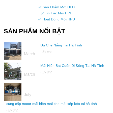
✅ Sản Phẩm Mới HPD
✅ Tin Tức Mới HPD
✅ Hoạt Động Mới HPD
SẢN PHẨM NỔI BẬT
Dù Che Nắng Tại Hà Tĩnh
16
- By
anh
March
Mái Hiên Bạt Cuốn Di Động Tại Hà Tĩnh
16
- By
anh
March
04
July
cung cấp motor mái hiên mái che mái xếp kéo tại hà tĩnh
- By
anh