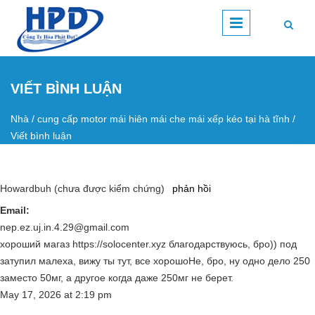
Nhảy đến nội dung
VIẾT BÌNH LUẬN
Nhà
/
cung cấp motor mái hiên mái che mái xếp kéo tại hà tĩnh
/
Bạn đang ở đây
Viết bình luận
Howardbuh (chưa được kiểm chứng)
phản hồi
Email:
nep.ez.uj.in.4.29@gmail.com
хороший магаз https://solocenter.xyz благодарствуюсь, бро)) под
затупил малеха, вижу ты тут, все хорошоНе, бро, ну одно дело 250
заместо 50мг, а другое когда даже 250мг не берет.
May 17, 2026
at
2:19 pm