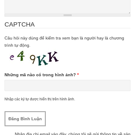
CAPTCHA
Câu hỏi này dùng để kiểm tra xem bạn là người hay là chương
trình tự động.
Những mã nào có trong hình ảnh?
*
Nhập các ký tự được hiển thị trên hình ảnh.
Nhập địa chi email vào đây, chúng tôi sẽ gửi thông tin về sản