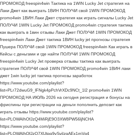
ПРОМОКОД freespin4win Тактика на 1WIN Lucky Jet стратегия на
Лаки Джет как выиграть 1ВИН ПОЛУЧИ свой 1WIN ПРОМОКОД
promo4win 1ВИН Лаки Джет стратегия как играть сигналы Lucky Jet
ПОЛУЧИ 1WIN Lucky Jet ПРОМОКОД promo4win стратегия тактика
как выиграть в 1вин отзывы Лаки Джет ПОЛУЧИ 1WIN ПРОМОКОД
freespin4win Лаки Джет тактика 1ВИН lucky jet прогнозы стратегия
Пушера ПОЛУЧИ свой 1WIN ПРОМОКОД freespin4win Как играть в
Кейсы с деньгами и где найти ПОЛУЧИ 1WIN ПРОМОКОД
freespin4win Lucky Jet проверка отзывы тактика как выиграть
стратегия ПОЛУЧИ свой 1WIN ПРОМОКОД promo4win 1ВИН лаки
джет 1win lucky jet тактика прогнозы заработок
https://www.youtube.com/playlist?
list=PLr72dwuG9_lFNgk4pPchVrXDc9NCt_1l2 promo4win 1WIN
ПРОМОКОД НА ИЮЛЬ 2026 на сегодня регистрация и бонусы на
фриспины при регистрации на деньги пополнить депозит как
играть отзывы https://www.youtube.com/playlist?
list=PLOWAIhOfJzQ4MiRjE9O3XW8PW56ljNCHA
https://www.youtube.com/playlist?
list=PLOWAIhOfJzQ7XUtpq9vSvjIzgAEx1mVg4