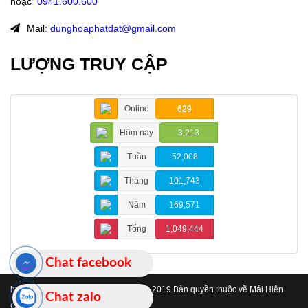
hoặc
:
0941.600.600
Mail:
dunghoaphatdat@gmail.com
LƯỢNG TRUY CẬP
Online
629
Hôm nay
3,213
Tuần
52,008
Tháng
101,743
Năm
169,571
Tổng
1,049,444
Chat facebook
https://www.maihienchehatinh.com/
© 2019 Bản quyền thuộc về Mái Hiên
Chat zalo
Che Hà Tĩnh