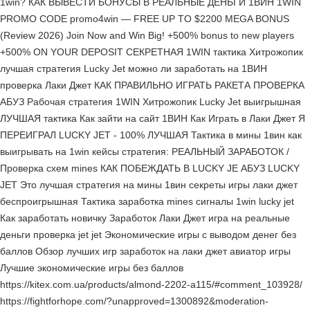
1win? КАК ВЫВЕСТИ БОНУСЫ В РЕАЛЬНЫЕ ДЕНЬГИ 1ВИН 1WIN
PROMO CODE promo4win — FREE UP TO $2200 MEGA BONUS
(Review 2026) Join Now and Win Big! +500% bonus to new players
+500% ON YOUR DEPOSIT СЕКРЕТНАЯ 1WIN тактика Хитрожопик
лучшая стратегия Lucky Jet можно ли заработать на 1ВИН
проверка Лаки Джет КАК ПРАВИЛЬНО ИГРАТЬ РАКЕТА ПРОВЕРКА
АБУЗ Рабочая стратегия 1WIN Хитрожопик Lucky Jet выигрышная
ЛУЧШАЯ тактика Как зайти на сайт 1ВИН Как Играть в Лаки Джет Я
ПЕРЕИГРАЛ LUCKY JET - 100% ЛУЧШАЯ Тактика в мины 1вин как
выигрывать на 1win кейсы стратегия: РЕАЛЬНЫЙ ЗАРАБОТОК /
Проверка схем mines КАК ПОБЕЖДАТЬ В LUCKY JE АБУЗ LUCKY
JET Это лучшая стратегия на мины 1вин секреты игры лаки джет
беспроигрышная Тактика заработка mines сигналы 1win lucky jet
Как заработать новичку Заработок Лаки Джет игра на реальные
деньги проверка jet jet Экономические игры с выводом денег без
баллов Обзор лучших игр заработок на лаки джет авиатор игры
Лучшие экономические игры без баллов
https://kitex.com.ua/products/almond-2202-a115/#comment_103928/
https://fightforhope.com/?unapproved=1300892&moderation-