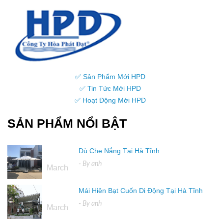
✅ Sản Phẩm Mới HPD
✅ Tin Tức Mới HPD
✅ Hoạt Động Mới HPD
SẢN PHẨM NỔI BẬT
Dù Che Nắng Tại Hà Tĩnh
16
- By
anh
March
Mái Hiên Bạt Cuốn Di Động Tại Hà Tĩnh
16
- By
anh
March