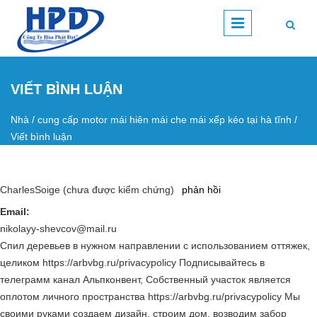
Nhảy đến nội dung
VIẾT BÌNH LUẬN
Nhà
/
cung cấp motor mái hiên mái che mái xếp kéo tại hà tĩnh
/
Bạn đang ở đây
Viết bình luận
CharlesSoige (chưa được kiểm chứng)
phản hồi
Email:
nikolayy-shevcov@mail.ru
Спил деревьев в нужном направлении с использованием оттяжек,
целиком https://arbvbg.ru/privacypolicy Подписывайтесь в
телеграмм канал Альпконвент, Собственный участок является
оплотом личного пространства https://arbvbg.ru/privacypolicy Мы
своими руками создаем дизайн, строим дом, возводим забор