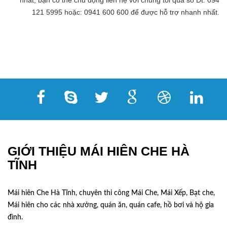
nhất, bạn có thể chủ động liên hệ với chúng tôi qua số Đt: 094
121 5995 hoặc: 0941 600 600 để được hỗ trợ nhanh nhất.
GIỚI THIỆU MÁI HIÊN CHE HÀ
TĨNH
Mái hiên Che Hà Tĩnh, chuyên thi công Mái Che, Mái Xếp, Bạt che,
Mái hiên cho các nhà xưởng, quán ăn, quán cafe, hồ bơi và hộ gia
đình.