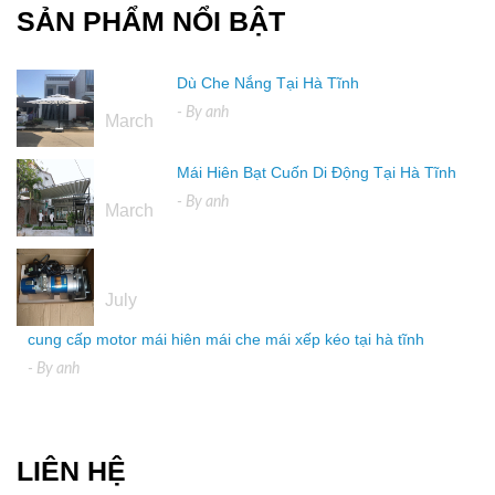
SẢN PHẨM NỔI BẬT
Dù Che Nắng Tại Hà Tĩnh
16
- By
anh
March
Mái Hiên Bạt Cuốn Di Động Tại Hà Tĩnh
16
- By
anh
March
04
July
cung cấp motor mái hiên mái che mái xếp kéo tại hà tĩnh
- By
anh
LIÊN HỆ