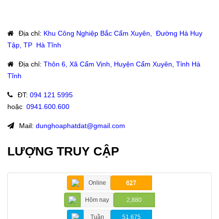
Địa chỉ
:
Khu Công Nghiệp Bắc Cẩm Xuyên, Đường Hà Huy
Tập, TP Hà Tĩnh
Địa chỉ
:
Thôn 6, Xã Cẩm Vịnh, Huyện Cẩm Xuyên, Tỉnh Hà
Tĩnh
ĐT
:
094 121 5995
hoặc
:
0941.600.600
Mail:
dunghoaphatdat@gmail.com
LƯỢNG TRUY CẬP
Online
627
Hôm nay
2,880
Tuần
51,675