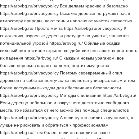
https://arbvbg.ru/privacypolicy Все делаем красиво и безопасно
https://arbvbg.ru/privacypolicy Высокие деревья погружают нас в
атмосферу природы, дают тень и наполняют участок свежестью
https://arbvbg.ru/ Просто мечта https://arbvbg.ru/privacypolicy К
сожалению, взрослые деревья растущие на участке, являются
потенциальной угрозой https://arbvbg.ru/ Обильные осадки,
сильный ветер и иное скрытое воздействие повышает вероятность
их падения https://arbvbg.ru/ С каждым новым ураганом, все
больше деревьев падает на дома, портит имущество
https://arbvbg.ru/privacypolicy Поэтому своевременный спил
деревьев на собственном участке является универсальным и тем
более доступным выходом для обеспечения безопасности
https://arbvbg.ru/privacypolicy Методы спиливания https://arbvbg.ru/
Если деревцо небольшое и вокруг него достаточно свободного
места, то избавиться от него можно без помощи специалистов
https://arbvbg.ru/privacypolicy А если нужно спилить крупномер, то
лучше не рисковать и обратиться к профессионалам
https://arbvbg.ru/ Тем более, если он находится возле