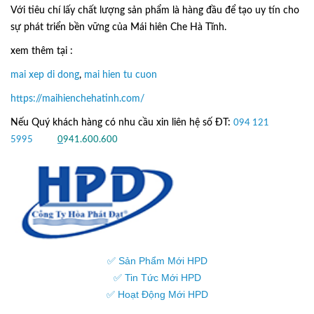
Với tiêu chí lấy
chất lượng sản phẩm
là hàng đầu để tạo uy tín cho
sự phát triển bền vững của
Mái hiên Che Hà Tĩnh.
xem thêm tại :
mai xep di dong
,
mai hien tu cuon
https://maihienchehatinh.com/
Nếu Quý khách hàng có nhu cầu xin liên hệ số ĐT:
094 121
5995
hoặc
0
941.600.600
✅ Sản Phẩm Mới HPD
✅ Tin Tức Mới HPD
✅ Hoạt Động Mới HPD