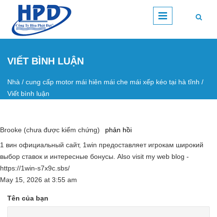
Nhảy đến nội dung
VIẾT BÌNH LUẬN
Nhà
/
cung cấp motor mái hiên mái che mái xếp kéo tại hà tĩnh
/
Bạn đang ở đây
Viết bình luận
Brooke (chưa được kiểm chứng)
phản hồi
1 вин официальный сайт, 1win предоставляет игрокам широкий
выбор ставок и интересные бонусы. Also visit my web blog -
https://1win-s7x9c.sbs/
May 15, 2026
at
3:55 am
Tên của bạn