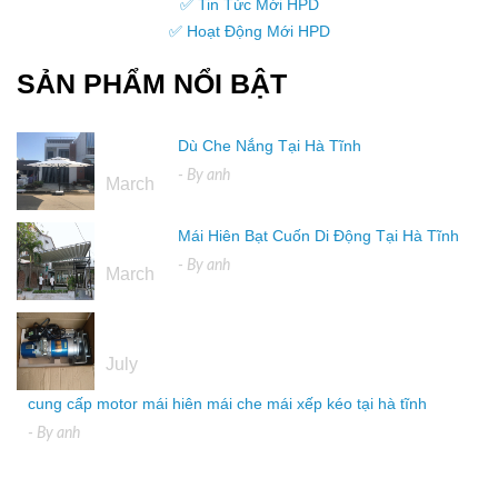
✅ Tin Tức Mới HPD
✅ Hoạt Động Mới HPD
SẢN PHẨM NỔI BẬT
Dù Che Nắng Tại Hà Tĩnh
16
- By
anh
March
Mái Hiên Bạt Cuốn Di Động Tại Hà Tĩnh
16
- By
anh
March
04
July
cung cấp motor mái hiên mái che mái xếp kéo tại hà tĩnh
- By
anh