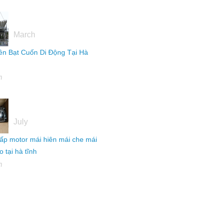
16
March
ên Bạt Cuốn Di Động Tại Hà
h
04
July
ấp motor mái hiên mái che mái
 tại hà tĩnh
h