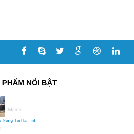
 PHẨM NỔI BẬT
16
March
 Nắng Tại Hà Tĩnh
h