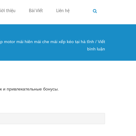
iới thiệu
Bài Viết
Liên hệ
p motor mái hiên mái che mái xếp kéo tại hà tĩnh
/
Viết
ng ở đây
bình luận
к и привлекательные бонусы.