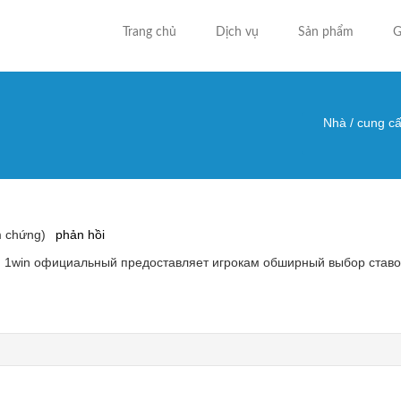
Trang chủ
Dịch vụ
Sản phẩm
G
Nhà
/
cung cấ
Bạn đa
m chứng)
phản hồi
, 1win официальный предоставляет игрокам обширный выбор ставо