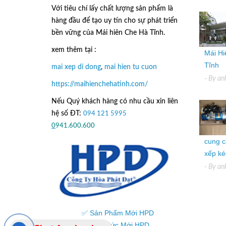
Với tiêu chí lấy
chất lượng sản phẩm
là
hàng đầu để tạo uy tín cho sự phát triển
bền vững của
Mái hiên Che Hà Tĩnh.
xem thêm tại :
Mái Hi
Tĩnh
mai xep di dong
,
mai hien tu cuon
- By
an
https://maihienchehatinh.com/
Nếu Quý khách hàng có nhu cầu xin liên
hệ số ĐT:
094 121 5995
hoặc
0
941.600.600
cung c
xếp kéo
- By
an
✅ Sản Phẩm Mới HPD
✅ Tin Tức Mới HPD