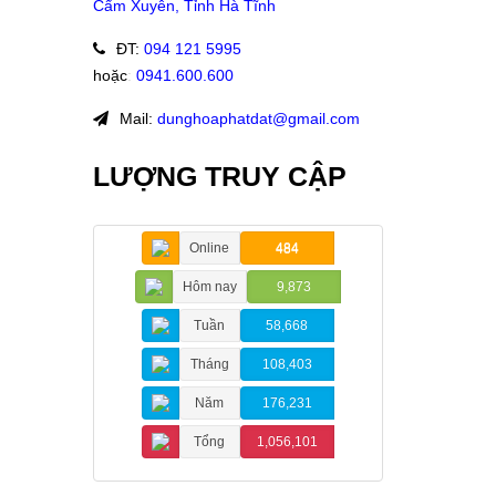
Cẩm Xuyên, Tỉnh Hà Tĩnh
ĐT
:
094 121 5995
hoặc
:
0941.600.600
Mail:
dunghoaphatdat@gmail.com
LƯỢNG TRUY CẬP
Online
484
Hôm nay
9,873
Tuần
58,668
Tháng
108,403
Năm
176,231
Tổng
1,056,101