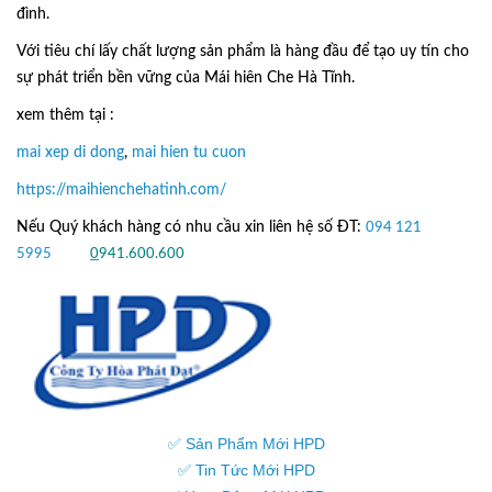
đình.
Với tiêu chí lấy
chất lượng sản phẩm
là hàng đầu để tạo uy tín cho
sự phát triển bền vững của
Mái hiên Che Hà Tĩnh.
xem thêm tại :
mai xep di dong
,
mai hien tu cuon
https://maihienchehatinh.com/
Nếu Quý khách hàng có nhu cầu xin liên hệ số ĐT:
094 121
5995
hoặc
0
941.600.600
✅ Sản Phẩm Mới HPD
✅ Tin Tức Mới HPD