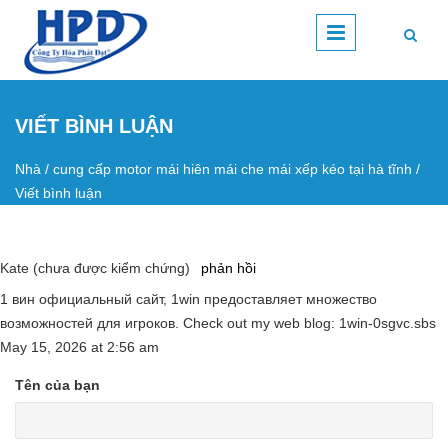
Nhảy đến nội dung
VIẾT BÌNH LUẬN
Nhà
/
cung cấp motor mái hiên mái che mái xếp kéo tại hà tĩnh
/
Bạn đang ở đây
Viết bình luận
Kate (chưa được kiểm chứng)
phản hồi
1 вин официальный сайт, 1win предоставляет множество
возможностей для игроков. Check out my web blog: 1win-0sgvc.sbs
May 15, 2026
at
2:56 am
Tên của bạn