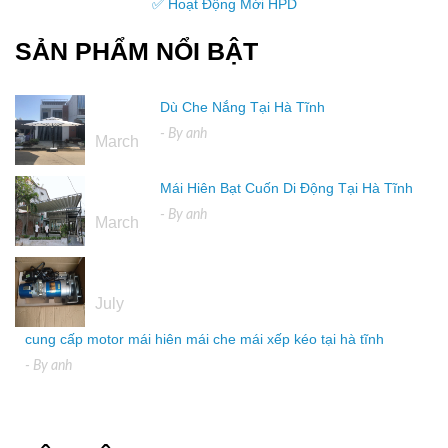
✅ Hoạt Động Mới HPD
SẢN PHẨM NỔI BẬT
Dù Che Nắng Tại Hà Tĩnh
16
- By
anh
March
Mái Hiên Bạt Cuốn Di Động Tại Hà Tĩnh
16
- By
anh
March
04
July
cung cấp motor mái hiên mái che mái xếp kéo tại hà tĩnh
- By
anh