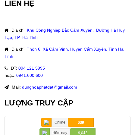
LIÊN HỆ
Địa chỉ
:
Khu Công Nghiệp Bắc Cẩm Xuyên, Đường Hà Huy
Tập, TP Hà Tĩnh
Địa chỉ
:
Thôn 6, Xã Cẩm Vịnh, Huyện Cẩm Xuyên, Tỉnh Hà
Tĩnh
ĐT
:
094 121 5995
hoặc
:
0941.600.600
Mail:
dunghoaphatdat@gmail.com
LƯỢNG TRUY CẬP
Online
639
Hôm nay
9,042