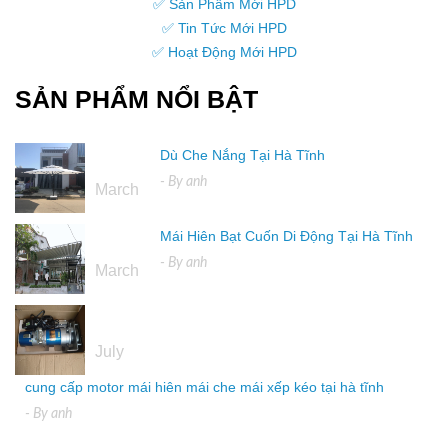
✅ Sản Phẩm Mới HPD
✅ Tin Tức Mới HPD
✅ Hoạt Động Mới HPD
SẢN PHẨM NỔI BẬT
Dù Che Nắng Tại Hà Tĩnh
16
- By
anh
March
Mái Hiên Bạt Cuốn Di Động Tại Hà Tĩnh
16
- By
anh
March
04
July
cung cấp motor mái hiên mái che mái xếp kéo tại hà tĩnh
- By
anh