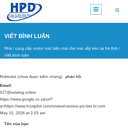
Nhảy đến nội dung
VIẾT BÌNH LUẬN
Nhà
/
cung cấp motor mái hiên mái che mái xếp kéo tại hà tĩnh
/
Bạn đang ở đây
Viết bình luận
Robindot (chưa được kiểm chứng)
phản hồi
Email:
527@solatog.online
https://www.google.co.za/url?
q=https://www.trustpilot.com/review/cassino-pix-bet.br.com
May 15, 2026
at
2:03 am
Tên của bạn