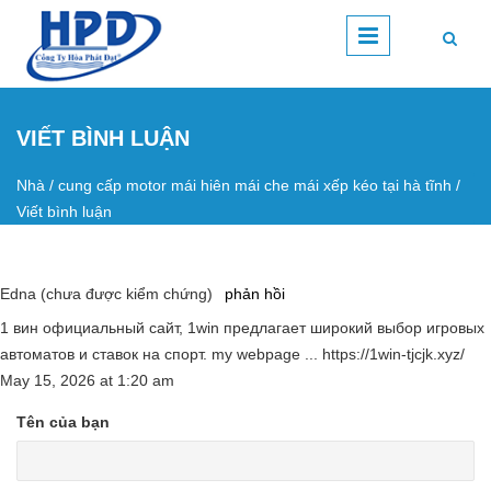
Nhảy đến nội dung
VIẾT BÌNH LUẬN
Nhà
/
cung cấp motor mái hiên mái che mái xếp kéo tại hà tĩnh
/
Bạn đang ở đây
Viết bình luận
Edna (chưa được kiểm chứng)
phản hồi
1 вин официальный сайт, 1win предлагает широкий выбор игровых
автоматов и ставок на спорт. my webpage ... https://1win-tjcjk.xyz/
May 15, 2026
at
1:20 am
Tên của bạn