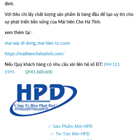
đình.
Với tiêu chí lấy
chất lượng sản phẩm
là hàng đầu để tạo uy tín cho
sự phát triển bền vững của
Mái hiên Che Hà Tĩnh.
xem thêm tại :
mai xep di dong
,
mai hien tu cuon
https://maihienchehatinh.com/
Nếu Quý khách hàng có nhu cầu xin liên hệ số ĐT:
094 121
5995
hoặc
0
941.600.600
✅ Sản Phẩm Mới HPD
✅ Tin Tức Mới HPD