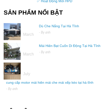
✅ Hoạt Động Mới HPD
SẢN PHẨM NỔI BẬT
Dù Che Nắng Tại Hà Tĩnh
16
- By
anh
March
Mái Hiên Bạt Cuốn Di Động Tại Hà Tĩnh
16
- By
anh
March
04
July
cung cấp motor mái hiên mái che mái xếp kéo tại hà tĩnh
- By
anh