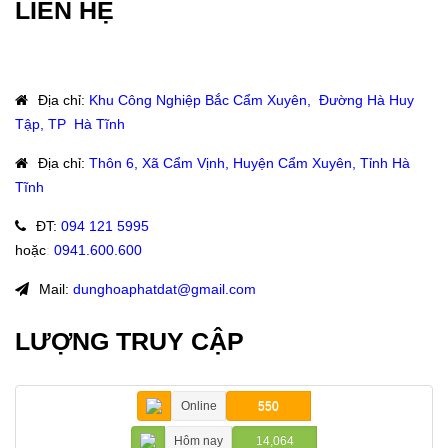
LIÊN HỆ
Địa chỉ
:
Khu Công Nghiệp Bắc Cẩm Xuyên, Đường Hà Huy
Tập, TP Hà Tĩnh
Địa chỉ
:
Thôn 6, Xã Cẩm Vịnh, Huyện Cẩm Xuyên, Tỉnh Hà
Tĩnh
ĐT
:
094 121 5995
hoặc
:
0941.600.600
Mail:
dunghoaphatdat@gmail.com
LƯỢNG TRUY CẬP
Online
550
Hôm nay
14,064