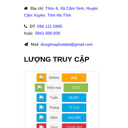
Địa chỉ
:
Thôn 6, Xã Cẩm Vịnh, Huyện
Cẩm Xuyên, Tỉnh Hà Tĩnh
ĐT
:
094 121 5995
hoặc
:
0941.600.600
Mail:
dunghoaphatdat@gmail.com
LƯỢNG TRUY CẬP
Online
542
Hôm nay
7,051
Tuần
28,057
Tháng
77,373
Năm
143,350
Tổng
1,023,252