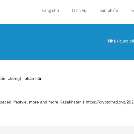
Trang chủ
Dịch vụ
Sản phẩm
G
Nhà
/
cung cấ
Bạn đa
kiểm chứng)
phản hồi
t-paced lifestyle, more and more Kazakhstanis https://kryptotrad.xyz/20