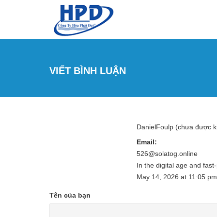
Nhảy đến nội dung
VIẾT BÌNH LUẬN
DanielFoulp (chưa được 
Email:
526@solatog.online
In the digital age and fas
May 14, 2026
at
11:05 pm
Tên của bạn