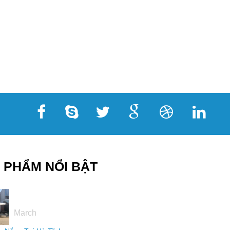
 PHẨM NỔI BẬT
16
March