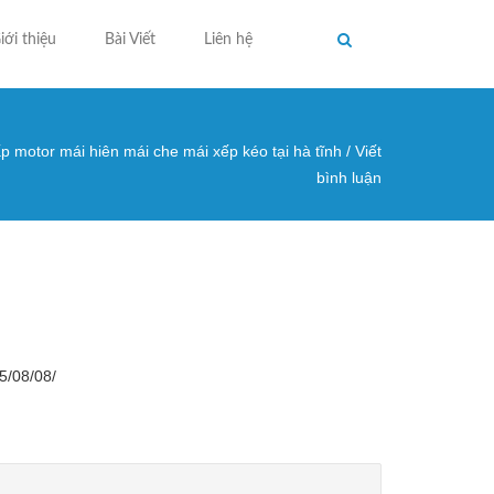
iới thiệu
Bài Viết
Liên hệ
p motor mái hiên mái che mái xếp kéo tại hà tĩnh
/
Viết
ng ở đây
bình luận
25/08/08/