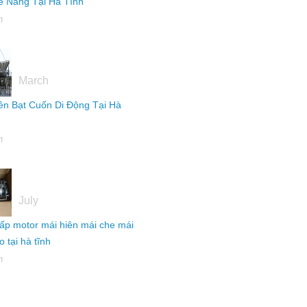
 Nắng Tại Hà Tĩnh
h
16
March
ên Bạt Cuốn Di Động Tại Hà
h
04
July
ấp motor mái hiên mái che mái
 tại hà tĩnh
h