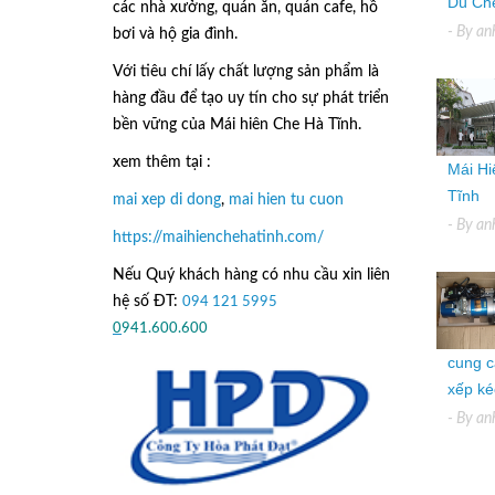
Dù Che
các nhà xưởng, quán ăn, quán cafe, hồ
- By
an
bơi và hộ gia đình.
Với tiêu chí lấy
chất lượng sản phẩm
là
hàng đầu để tạo uy tín cho sự phát triển
bền vững của
Mái hiên Che Hà Tĩnh.
xem thêm tại :
Mái Hi
Tĩnh
mai xep di dong
,
mai hien tu cuon
- By
an
https://maihienchehatinh.com/
Nếu Quý khách hàng có nhu cầu xin liên
hệ số ĐT:
094 121 5995
hoặc
0
941.600.600
cung c
xếp kéo
- By
an