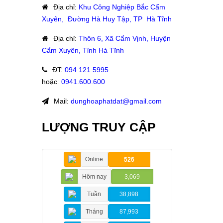
Địa chỉ
:
Khu Công Nghiệp Bắc Cẩm
Xuyên, Đường Hà Huy Tập, TP Hà Tĩnh
Địa chỉ
:
Thôn 6, Xã Cẩm Vịnh, Huyện
Cẩm Xuyên, Tỉnh Hà Tĩnh
ĐT
:
094 121 5995
hoặc
:
0941.600.600
Mail:
dunghoaphatdat@gmail.com
LƯỢNG TRUY CẬP
Online
526
Hôm nay
3,069
Tuần
38,898
Tháng
87,993