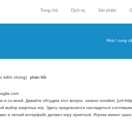
Trang chủ
Dịch vụ
Sản phẩm
G
Nhà
/
cung cấ
Bạn đa
c kiểm chứng)
phản hồi
aglie.com
 со мной. Давайте обсудим этот вопрос. казино mostbet, [url=https://
й выбор азартных игр. Здесь предлагается насладиться слотовыми
вис и легкий интерфейс делают игру приятной. Игроки имеют шан
m