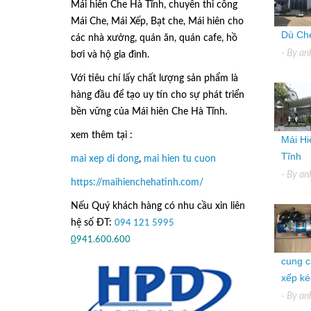
Mái hiên Che Hà Tĩnh, chuyên thi công
Mái Che, Mái Xếp, Bạt che, Mái hiên cho
Dù Che
các nhà xưởng, quán ăn, quán cafe, hồ
- By
an
bơi và hộ gia đình.
Với tiêu chí lấy
chất lượng sản phẩm
là
hàng đầu để tạo uy tín cho sự phát triển
bền vững của
Mái hiên Che Hà Tĩnh.
xem thêm tại :
Mái Hi
Tĩnh
mai xep di dong
,
mai hien tu cuon
- By
an
https://maihienchehatinh.com/
Nếu Quý khách hàng có nhu cầu xin liên
hệ số ĐT:
094 121 5995
hoặc
0
941.600.600
cung c
xếp kéo
- By
an