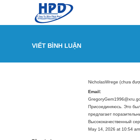
Nhảy đến nội dung
VIẾT BÌNH LUẬN
NicholasWrege (chưa đượ
Email:
GregoryGem1996@xru.go
Присоединяюсь. Это было и
предлагает поразительны
Высококачественный сер
May 14, 2026
at
10:54 a