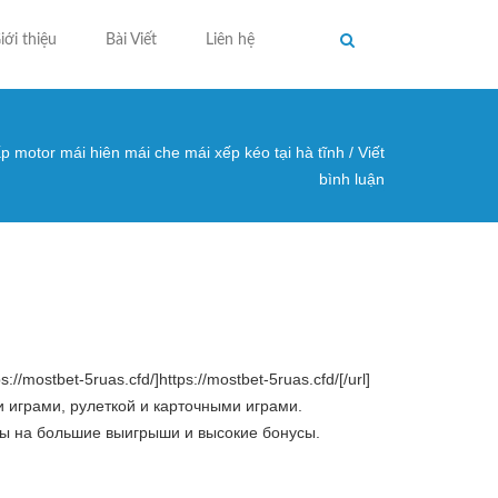
iới thiệu
Bài Viết
Liên hệ
p motor mái hiên mái che mái xếp kéo tại hà tĩnh
/
Viết
ng ở đây
bình luận
mostbet-5ruas.cfd/]https://mostbet-5ruas.cfd/[/url]
 играми, рулеткой и карточными играми.
сы на большие выигрыши и высокие бонусы.