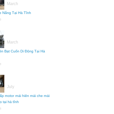
March
 Nắng Tại Hà Tĩnh
h
16
March
ên Bạt Cuốn Di Động Tại Hà
h
04
July
ấp motor mái hiên mái che mái
 tại hà tĩnh
h