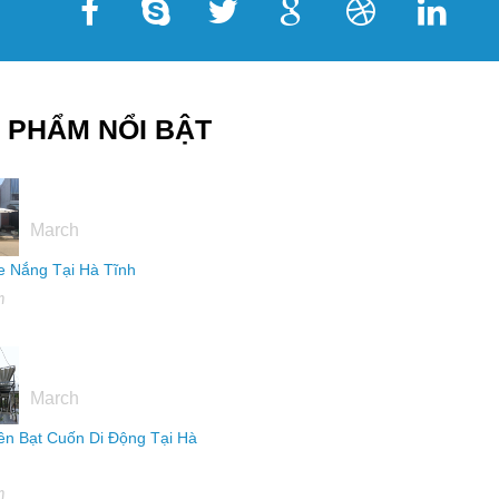
 PHẨM NỔI BẬT
16
March
 Nắng Tại Hà Tĩnh
h
16
March
ên Bạt Cuốn Di Động Tại Hà
h