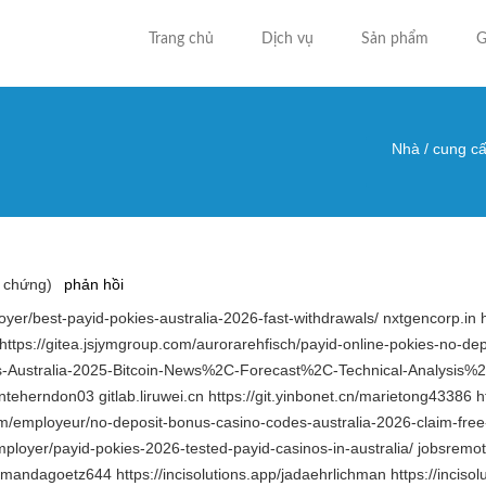
Trang chủ
Dịch vụ
Sản phẩm
G
Nhà
/
cung cấ
Bạn đa
 chứng)
phản hồi
oyer/best-payid-pokies-australia-2026-fast-withdrawals/ nxtgencorp.in 
t https://gitea.jsjymgroup.com/aurorarehfisch/payid-online-pokies-no-d
ls-Australia-2025-Bitcoin-News%2C-Forecast%2C-Technical-Analysis%
monteherndon03 gitlab.liruwei.cn https://git.yinbonet.cn/marietong43386 
com/employeur/no-deposit-bonus-casino-codes-australia-2026-claim-free
mployer/payid-pokies-2026-tested-payid-casinos-in-australia/ jobsrem
amandagoetz644 https://incisolutions.app/jadaehrlichman https://inciso