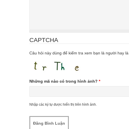
CAPTCHA
Câu hỏi này dùng để kiểm tra xem bạn là người hay là
Những mã nào có trong hình ảnh?
*
Nhập các ký tự được hiển thị trên hình ảnh.