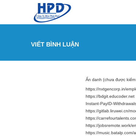
Nhảy đến nội dung
VIẾT BÌNH LUẬN
Ẩn danh (chưa được kiểm
https://nxtgencorp.in/empl
https://bdgit.educoder.ne
Instant-PayID-Withdrawa
https://gitlab.liruwei.cn/
https://carrefourtalents.
https://jobsremote.work/e
https://music.batalp.com/