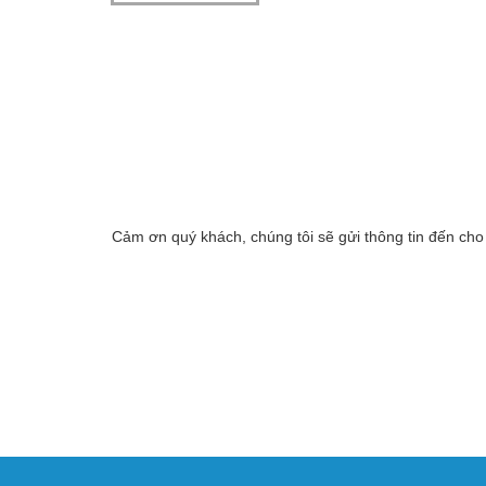
Cảm ơn quý khách, chúng tôi sẽ gửi thông tin đến cho