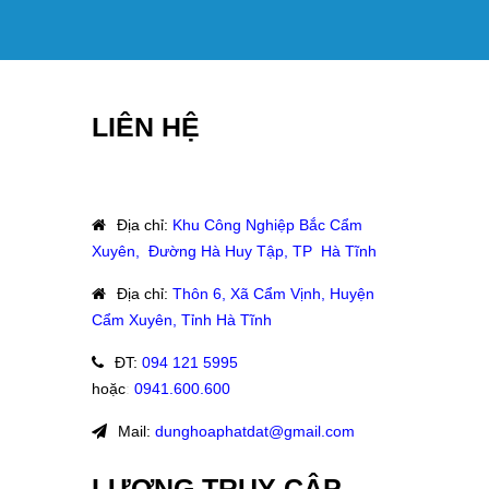
LIÊN HỆ
Địa chỉ
:
Khu Công Nghiệp Bắc Cẩm
Xuyên, Đường Hà Huy Tập, TP Hà Tĩnh
Địa chỉ
:
Thôn 6, Xã Cẩm Vịnh, Huyện
Cẩm Xuyên, Tỉnh Hà Tĩnh
ĐT
:
094 121 5995
hoặc
:
0941.600.600
Mail:
dunghoaphatdat@gmail.com
LƯỢNG TRUY CẬP