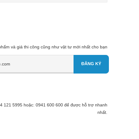
 phẩm và giá thi công cũng như vật tư mới nhất cho bạn
 094 121 5995 hoặc: 0941 600 600 để được hỗ trợ nhanh
nhất.