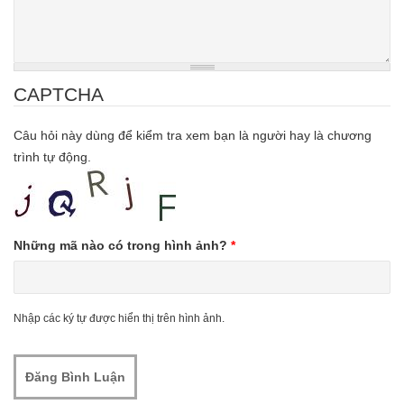
CAPTCHA
Câu hỏi này dùng để kiểm tra xem bạn là người hay là chương
trình tự động.
Những mã nào có trong hình ảnh?
*
Nhập các ký tự được hiển thị trên hình ảnh.