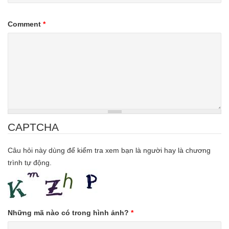
Comment
*
CAPTCHA
Câu hỏi này dùng để kiểm tra xem bạn là người hay là chương
trình tự động.
Những mã nào có trong hình ảnh?
*