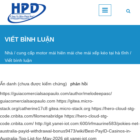
Nhảy đến nội dung
VIẾT BÌNH LUẬN
Nhà
/
cung cấp motor mái hiên mái che mái xếp kéo tại hà tĩnh
/
Bạn đang ở đây
Viết bình luận
Ẩn danh (chưa được kiểm chứng)
phản hồi
https://guiacomercialsaopaulo.com/author/melodeepasc/
guiacomercialsaopaulo.com https://gitea.micro-
stack.org/catherine17c8 gitea.micro-stack.org https://hero-cloud-stg-
code.cnbita.com/filomenabridge https://hero-cloud-stg-
code.cnbita.com/ http://git.yanei-iot.com:600/irfmaurine583/pokies-net-
australia-payid-withdrawal-bonus9473/wiki/Best-PayID-Casinos-in-
Australia-Top-List-for-May-2026 git.yanei-iot.com