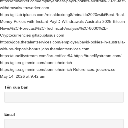
https://truworker.com/employer/best-payid-pokies-australia-2026-fast-
withdrawals/ truworker.com
https://gitlab.iplusus.com/reinaldoxiong8/reinaldo2020/wiki/Best-Real-
Money-Pokies-with-Instant-PayID-Withdrawals-Australia-2025-Bitcoin-
News%2C-Forecast%2C-Technical-Analysis%2C-8000%2B-
Cryptocurrencies gitlab.iplusus.com
https://jobs.thetalentservices.com/employer/payid-pokies-in-australia-
with-no-deposit-bonus jobs.thetalentservices.com
https://tunelifystream.com/larueofficer94 https://tunelifystream.com/
https://gitea.gimmin.com/bonnieheinrich
https://gitea.gimmin.com/bonnieheinrich References: joecrew.co
May 14, 2026
at
9:42 am
Tên của bạn
Email