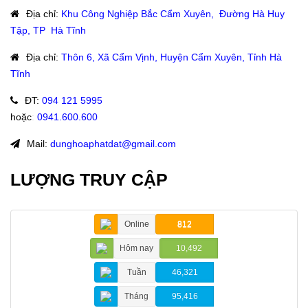
Địa chỉ
:
Khu Công Nghiệp Bắc Cẩm Xuyên, Đường Hà Huy
Tập, TP Hà Tĩnh
Địa chỉ
:
Thôn 6, Xã Cẩm Vịnh, Huyện Cẩm Xuyên, Tỉnh Hà
Tĩnh
ĐT
:
094 121 5995
hoặc
:
0941.600.600
Mail:
dunghoaphatdat@gmail.com
LƯỢNG TRUY CẬP
Online
812
Hôm nay
10,492
Tuần
46,321
Tháng
95,416