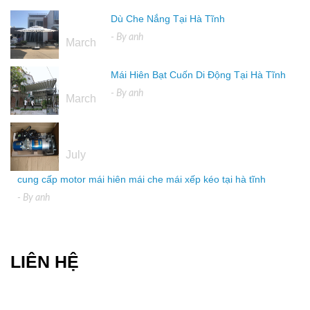
Dù Che Nắng Tại Hà Tĩnh
16
- By
anh
March
Mái Hiên Bạt Cuốn Di Động Tại Hà Tĩnh
16
- By
anh
March
04
July
cung cấp motor mái hiên mái che mái xếp kéo tại hà tĩnh
- By
anh
LIÊN HỆ