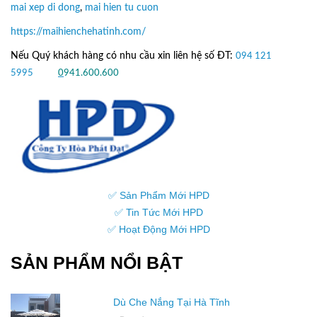
mai xep di dong
,
mai hien tu cuon
https://maihienchehatinh.com/
Nếu Quý khách hàng có nhu cầu xin liên hệ số ĐT:
094 121
5995
hoặc
0
941.600.600
✅ Sản Phẩm Mới HPD
✅ Tin Tức Mới HPD
✅ Hoạt Động Mới HPD
SẢN PHẨM NỔI BẬT
Dù Che Nắng Tại Hà Tĩnh
16