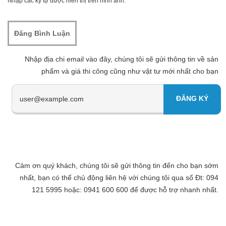
Nhập các ký tự được hiển thị trên hình ảnh.
Nhập địa chi email vào đây, chúng tôi sẽ gửi thông tin về sản
phẩm và giá thi công cũng như vật tư mới nhất cho bạn
Cảm ơn quý khách, chúng tôi sẽ gửi thông tin đến cho bạn sớm
nhất, bạn có thể chủ động liên hệ với chúng tôi qua số Đt: 094
121 5995 hoặc: 0941 600 600 để được hỗ trợ nhanh nhất.