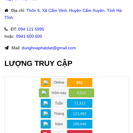
Địa chỉ
:
Thôn 6, Xã Cẩm Vịnh, Huyện Cẩm Xuyên, Tỉnh Hà
Tĩnh
ĐT
:
094 121 5995
hoặc
:
0941.600.600
Mail:
dunghoaphatdat@gmail.com
LƯỢNG TRUY CẬP
Online
641
Hôm nay
9,022
Tuần
71,312
Tháng
121,462
Năm
190,648