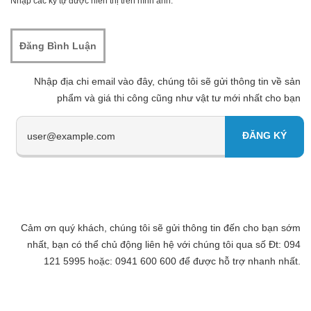
Nhập các ký tự được hiển thị trên hình ảnh.
Nhập địa chi email vào đây, chúng tôi sẽ gửi thông tin về sản
phẩm và giá thi công cũng như vật tư mới nhất cho bạn
Cảm ơn quý khách, chúng tôi sẽ gửi thông tin đến cho bạn sớm
nhất, bạn có thể chủ động liên hệ với chúng tôi qua số Đt: 094
121 5995 hoặc: 0941 600 600 để được hỗ trợ nhanh nhất.