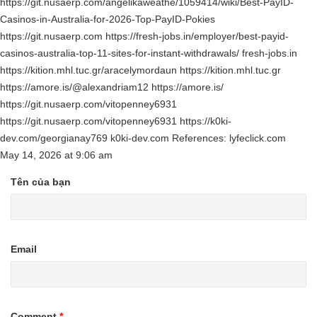
https://git.nusaerp.com/angelikaweathe/1059414/wiki/Best-PayID-
Casinos-in-Australia-for-2026-Top-PayID-Pokies
https://git.nusaerp.com https://fresh-jobs.in/employer/best-payid-
casinos-australia-top-11-sites-for-instant-withdrawals/ fresh-jobs.in
https://kition.mhl.tuc.gr/aracelymordaun https://kition.mhl.tuc.gr
https://amore.is/@alexandriam12 https://amore.is/
https://git.nusaerp.com/vitopenney6931
https://git.nusaerp.com/vitopenney6931 https://k0ki-
dev.com/georgianay769 k0ki-dev.com References: lyfeclick.com
May 14, 2026
at
9:06 am
Tên của bạn
Email
Comment
*