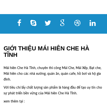
GIỚI THIỆU MÁI HIÊN CHE HÀ
TĨNH
Mái hiên Che Hà Tĩnh, chuyên thi công Mái Che, Mái Xếp, Bạt che,
Mái hiên cho các nhà xưởng, quán ăn, quán cafe, hồ bơi và hộ gia
đình.
Với tiêu chí lấy
chất lượng sản phẩm
là hàng đầu để tạo uy tín cho
sự phát triển bền vững của
Mái hiên Che Hà Tĩnh.
xem thêm tại :