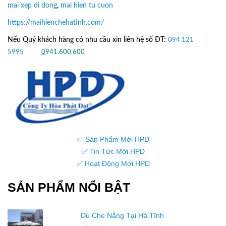
mai xep di dong
,
mai hien tu cuon
https://maihienchehatinh.com/
Nếu Quý khách hàng có nhu cầu xin liên hệ số ĐT:
094 121
5995
hoặc
0
941.600.600
✅ Sản Phẩm Mới HPD
✅ Tin Tức Mới HPD
✅ Hoạt Động Mới HPD
SẢN PHẨM NỔI BẬT
Dù Che Nắng Tại Hà Tĩnh
16