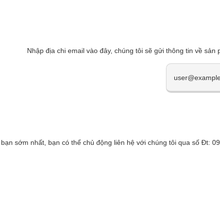
Nhập địa chi email vào đây, chúng tôi sẽ gửi thông tin về sản
 bạn sớm nhất, bạn có thể chủ động liên hệ với chúng tôi qua số Đt: