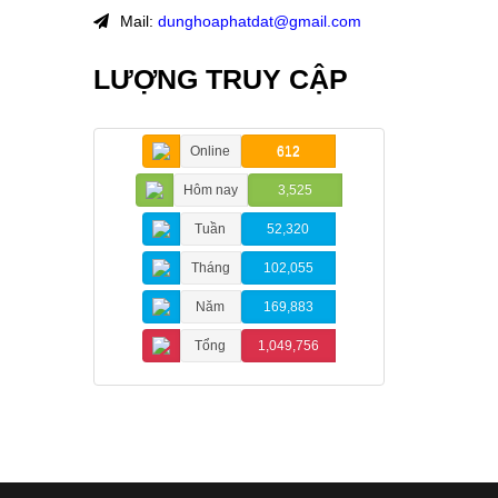
Mail:
dunghoaphatdat@gmail.com
LƯỢNG TRUY CẬP
Online
612
Hôm nay
3,525
Tuần
52,320
Tháng
102,055
Năm
169,883
Tổng
1,049,756