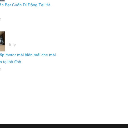
ên Bạt Cuốn Di Động Tại Hà
h
04
July
ấp motor mái hiên mái che mái
 tại hà tĩnh
h