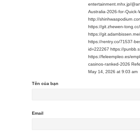
entertainment.mhx.jp/@an
Australia-2026-for-Quick-
http://shinhwaspodium.c
https://git.zhewen-tong.c
https://git.adambissen.me
https://rentry.co/71537-be
id=222267 https://punbb.s
https://feleempleo.es/emp
casinos-ranked-2026 Refer
May 14, 2026
at
9:03 am
Tên của bạn
Email