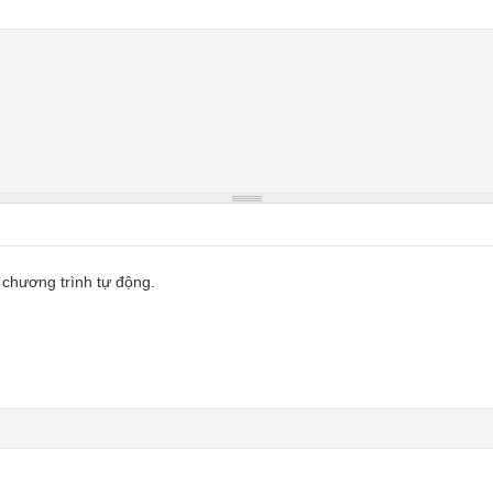
 chương trình tự động.