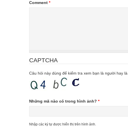
Comment
*
CAPTCHA
Câu hỏi này dùng để kiểm tra xem bạn là người hay là
Những mã nào có trong hình ảnh?
*
Nhập các ký tự được hiển thị trên hình ảnh.