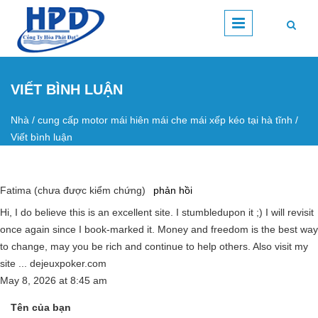
Nhảy đến nội dung
VIẾT BÌNH LUẬN
Nhà
/
cung cấp motor mái hiên mái che mái xếp kéo tại hà tĩnh
/
Bạn đang ở đây
Viết bình luận
Fatima (chưa được kiểm chứng)
phản hồi
Hi, I do believe this is an excellent site. I stumbledupon it ;) I will revisit
once again since I book-marked it. Money and freedom is the best way
to change, may you be rich and continue to help others. Also visit my
site ... dejeuxpoker.com
May 8, 2026
at
8:45 am
Tên của bạn