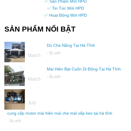
✅ Sản Phẩm Mới HPD
✅ Tin Tức Mới HPD
✅ Hoạt Động Mới HPD
SẢN PHẨM NỔI BẬT
Dù Che Nắng Tại Hà Tĩnh
16
- By
anh
March
Mái Hiên Bạt Cuốn Di Động Tại Hà Tĩnh
16
- By
anh
March
04
July
cung cấp motor mái hiên mái che mái xếp kéo tại hà tĩnh
- By
anh