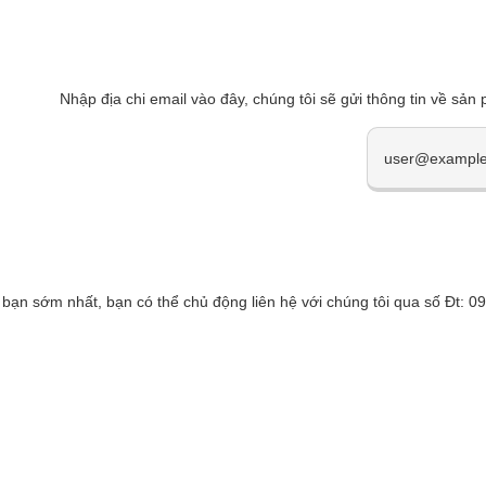
Nhập địa chi email vào đây, chúng tôi sẽ gửi thông tin về sản
 bạn sớm nhất, bạn có thể chủ động liên hệ với chúng tôi qua số Đt: