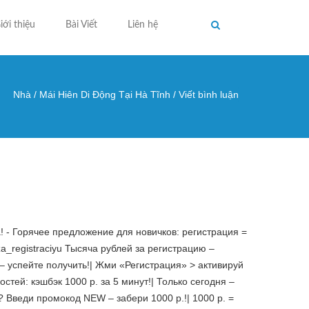
iới thiệu
Bài Viết
Liên hệ
Nhà
/
Mái Hiên Di Động Tại Hà Tĩnh
/
Viết bình luận
ng ở đây
 - Горячее предложение для новичков: регистрация =
_za_registraciyu Тысяча рублей за регистрацию –
 – успейте получить!| Жми «Регистрация» > активируй
остей: кэшбэк 1000 р. за 5 минут!| Только сегодня –
с? Введи промокод NEW – забери 1000 р.!| 1000 р. =