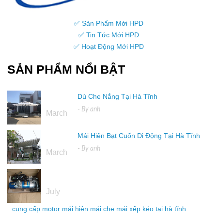
✅ Sản Phẩm Mới HPD
✅ Tin Tức Mới HPD
✅ Hoạt Động Mới HPD
SẢN PHẨM NỔI BẬT
Dù Che Nắng Tại Hà Tĩnh
16
- By
anh
March
Mái Hiên Bạt Cuốn Di Động Tại Hà Tĩnh
16
- By
anh
March
04
July
cung cấp motor mái hiên mái che mái xếp kéo tại hà tĩnh