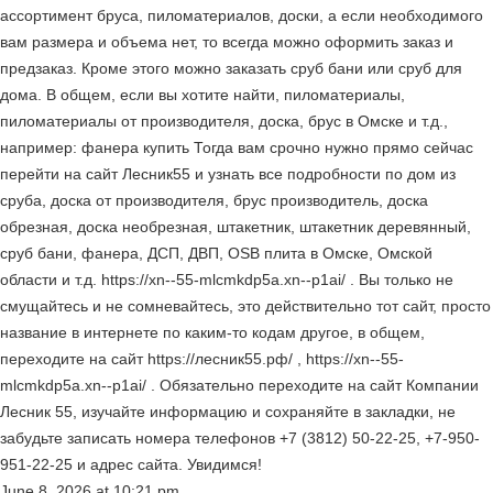
ассортимент бруса, пиломатериалов, доски, а если необходимого
вам размера и объема нет, то всегда можно оформить заказ и
предзаказ. Кроме этого можно заказать сруб бани или сруб для
дома. В общем, если вы хотите найти, пиломатериалы,
пиломатериалы от производителя, доска, брус в Омске и т.д.,
например: фанера купить Тогда вам срочно нужно прямо сейчас
перейти на сайт Лесник55 и узнать все подробности по дом из
сруба, доска от производителя, брус производитель, доска
обрезная, доска необрезная, штакетник, штакетник деревянный,
сруб бани, фанера, ДСП, ДВП, OSB плита в Омске, Омской
области и т.д. https://xn--55-mlcmkdp5a.xn--p1ai/ . Вы только не
смущайтесь и не сомневайтесь, это действительно тот сайт, просто
название в интернете по каким-то кодам другое, в общем,
переходите на сайт https://лесник55.рф/ , https://xn--55-
mlcmkdp5a.xn--p1ai/ . Обязательно переходите на сайт Компании
Лесник 55, изучайте информацию и сохраняйте в закладки, не
забудьте записать номера телефонов +7 (3812) 50-22-25, +7-950-
951-22-25 и адрес сайта. Увидимся!
June 8, 2026
at
10:21 pm