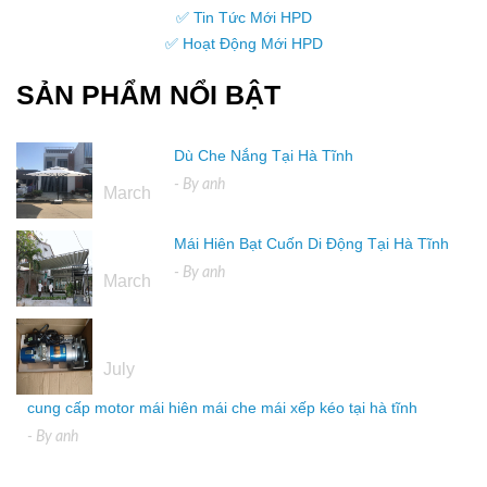
✅ Tin Tức Mới HPD
✅ Hoạt Động Mới HPD
SẢN PHẨM NỔI BẬT
Dù Che Nắng Tại Hà Tĩnh
16
- By
anh
March
Mái Hiên Bạt Cuốn Di Động Tại Hà Tĩnh
16
- By
anh
March
04
July
cung cấp motor mái hiên mái che mái xếp kéo tại hà tĩnh
- By
anh