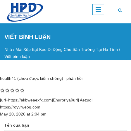
Nhảy đến nội dung
VIẾT BÌNH LUẬN
Nhà
/
Mái Xếp Bạt Kéo Di Động Che Sân Trường Tại Hà Tĩnh
/
Bạn đang ở đây
Viết bình luận
health41 (chưa được kiểm chứng)
phản hồi
[url=https://akbweaexfx.com]Enuroriya[/url] Aezudi
https://royvlweoq.com
May 20, 2026
at
2:04 pm
Tên của bạn