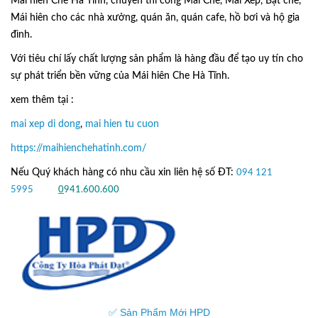
Mái hiên Che Hà Tĩnh, chuyên thi công Mái Che, Mái Xếp, Bạt che,
Mái hiên cho các nhà xưởng, quán ăn, quán cafe, hồ bơi và hộ gia
đình.
Với tiêu chí lấy
chất lượng sản phẩm
là hàng đầu để tạo uy tín cho
sự phát triển bền vững của
Mái hiên Che Hà Tĩnh.
xem thêm tại :
mai xep di dong
,
mai hien tu cuon
https://maihienchehatinh.com/
Nếu Quý khách hàng có nhu cầu xin liên hệ số ĐT:
094 121
5995
hoặc
0
941.600.600
✅ Sản Phẩm Mới HPD