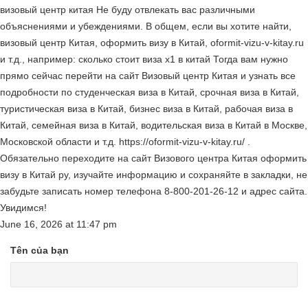
визовый центр китая Не буду отвлекать вас различными
объяснениями и убеждениями. В общем, если вы хотите найти,
визовый центр Китая, оформить визу в Китай, oformit-vizu-v-kitay.ru
и т.д., например: сколько стоит виза x1 в китай Тогда вам нужно
прямо сейчас перейти на сайт Визовый центр Китая и узнать все
подробности по студенческая виза в Китай, срочная виза в Китай,
туристическая виза в Китай, бизнес виза в Китай, рабочая виза в
Китай, семейная виза в Китай, водительская виза в Китай в Москве,
Московской области и т.д. https://oformit-vizu-v-kitay.ru/ .
Обязательно переходите на сайт Визового центра Китая оформить
визу в Китай ру, изучайте информацию и сохраняйте в закладки, не
забудьте записать номер телефона 8-800-201-26-12 и адрес сайта.
Увидимся!
June 16, 2026
at
11:47 pm
Tên của bạn