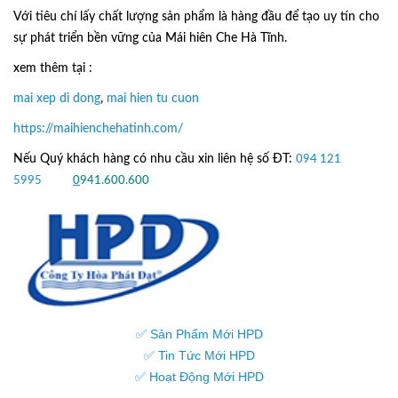
Với tiêu chí lấy
chất lượng sản phẩm
là hàng đầu để tạo uy tín cho
sự phát triển bền vững của
Mái hiên Che Hà Tĩnh.
xem thêm tại :
mai xep di dong
,
mai hien tu cuon
https://maihienchehatinh.com/
Nếu Quý khách hàng có nhu cầu xin liên hệ số ĐT:
094 121
5995
hoặc
0
941.600.600
✅ Sản Phẩm Mới HPD
✅ Tin Tức Mới HPD
✅ Hoạt Động Mới HPD