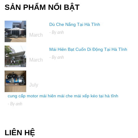
SẢN PHẨM NỔI BẬT
Dù Che Nắng Tại Hà Tĩnh
16
- By
anh
March
Mái Hiên Bạt Cuốn Di Động Tại Hà Tĩnh
16
- By
anh
March
04
July
cung cấp motor mái hiên mái che mái xếp kéo tại hà tĩnh
- By
anh
LIÊN HỆ