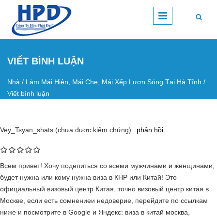
Nhảy đến nội dung
VIẾT BÌNH LUẬN
Nhà
/
Làm Mái Hiên, Mái Che, Mái Xếp Lượn Sóng Tại Hà Tĩnh
/
Bạn đang ở đây
Viết bình luận
Vey_Tsyan_shats (chưa được kiểm chứng)
phản hồi
Всем привет! Хочу поделиться со всеми мужчинами и женщинами,
будет нужна или кому нужна виза в КНР или Китай! Это
официальный визовый центр Китая, точно визовый центр китая в
Москве, если есть сомнениеи недоверие, перейдите по ссылкам
ниже и посмотрите в Google и Яндекс: виза в китай москва,