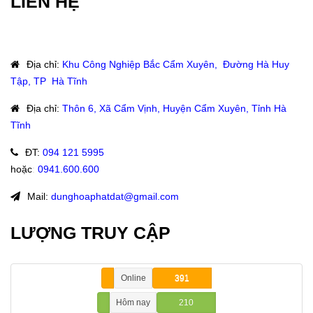
LIÊN HỆ
Địa chỉ
:
Khu Công Nghiệp Bắc Cẩm Xuyên, Đường Hà Huy
Tập, TP Hà Tĩnh
Địa chỉ
:
Thôn 6, Xã Cẩm Vịnh, Huyện Cẩm Xuyên, Tỉnh Hà
Tĩnh
ĐT
:
094 121 5995
hoặc
:
0941.600.600
Mail:
dunghoaphatdat@gmail.com
LƯỢNG TRUY CẬP
Online
391
Hôm nay
210