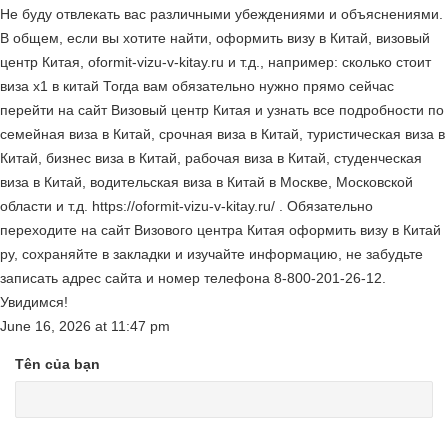
Не буду отвлекать вас различными убеждениями и объяснениями.
В общем, если вы хотите найти, оформить визу в Китай, визовый
центр Китая, oformit-vizu-v-kitay.ru и т.д., например: сколько стоит
виза x1 в китай Тогда вам обязательно нужно прямо сейчас
перейти на сайт Визовый центр Китая и узнать все подробности по
семейная виза в Китай, срочная виза в Китай, туристическая виза в
Китай, бизнес виза в Китай, рабочая виза в Китай, студенческая
виза в Китай, водительская виза в Китай в Москве, Московской
области и т.д. https://oformit-vizu-v-kitay.ru/ . Обязательно
переходите на сайт Визового центра Китая оформить визу в Китай
ру, сохраняйте в закладки и изучайте информацию, не забудьте
записать адрес сайта и номер телефона 8-800-201-26-12.
Увидимся!
June 16, 2026
at
11:47 pm
Tên của bạn