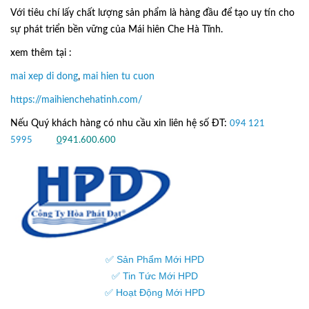
Với tiêu chí lấy
chất lượng sản phẩm
là hàng đầu để tạo uy tín cho
sự phát triển bền vững của
Mái hiên Che Hà Tĩnh.
xem thêm tại :
mai xep di dong
,
mai hien tu cuon
https://maihienchehatinh.com/
Nếu Quý khách hàng có nhu cầu xin liên hệ số ĐT:
094 121
5995
hoặc
0
941.600.600
✅ Sản Phẩm Mới HPD
✅ Tin Tức Mới HPD
✅ Hoạt Động Mới HPD