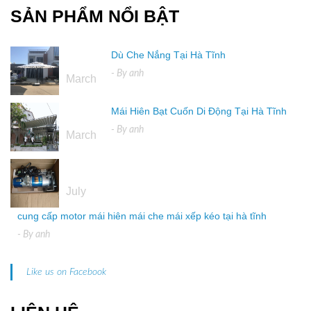
SẢN PHẨM NỔI BẬT
Dù Che Nắng Tại Hà Tĩnh
16
- By
anh
March
Mái Hiên Bạt Cuốn Di Động Tại Hà Tĩnh
16
- By
anh
March
04
July
cung cấp motor mái hiên mái che mái xếp kéo tại hà tĩnh
- By
anh
Like us on Facebook