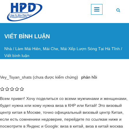
Nhảy đến nội dung
VIẾT BÌNH LUẬN
Nhà
/
Làm Mái Hiên, Mái Che, Mái Xếp Lượn Sóng Tại Hà Tĩnh
/
Bạn đang ở đây
Viết bình luận
Vey_Tsyan_shats (chưa được kiểm chứng)
phản hồi
Всем привет! Хочу поделиться со всеми мужчинами и женщинами,
будет нужна или кому нужна виза в КНР или Китай! Это визовый
центр китая в Москве, точно официальный визовый центр Китая,
если есть сомнениеи недоверие, перейдите по ссылкам ниже и
посмотрите в Яндекс и Google: виза в китай, виза в китай москва