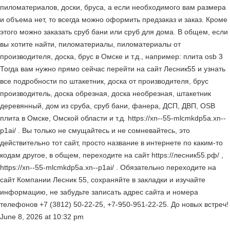
пиломатериалов, доски, бруса, а если необходимого вам размера
и объема нет, то всегда можно оформить предзаказ и заказ. Кроме
этого можно заказать сруб бани или сруб для дома. В общем, если
вы хотите найти, пиломатериалы, пиломатериалы от
производителя, доска, брус в Омске и т.д., например: плита osb 3
Тогда вам нужно прямо сейчас перейти на сайт Лесник55 и узнать
все подробности по штакетник, доска от производителя, брус
производитель, доска обрезная, доска необрезная, штакетник
деревянный, дом из сруба, сруб бани, фанера, ДСП, ДВП, OSB
плита в Омске, Омской области и т.д. https://xn--55-mlcmkdp5a.xn--
p1ai/ . Вы только не смущайтесь и не сомневайтесь, это
действительно тот сайт, просто название в интернете по каким-то
кодам другое, в общем, переходите на сайт https://лесник55.рф/ ,
https://xn--55-mlcmkdp5a.xn--p1ai/ . Обязательно переходите на
сайт Компании Лесник 55, сохраняйте в закладки и изучайте
информацию, не забудьте записать адрес сайта и номера
телефонов +7 (3812) 50-22-25, +7-950-951-22-25. До новых встреч!
June 8, 2026
at
10:32 pm