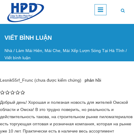
Nhảy đến nội dung
VIẾT BÌNH LUẬN
Nhà
/
Làm Mái Hiên, Mái Che, Mái Xếp Lượn Sóng Tại Hà Tĩnh
/
Bạn đang ở đây
Viết bình luận
Lesnik55rf_Frunc (chưa được kiểm chứng)
phản hồi
Добрый день! Хорошая и полезная новость для жителей Омской
области и Омска! В это трудно поверить, но реальность и
действительность такова, на строительном рынке пиломатериалов
есть торгующая оптовая и розничная компания, которая на рынке
уже 10 лет. Практически есть в наличие весь ассортимент