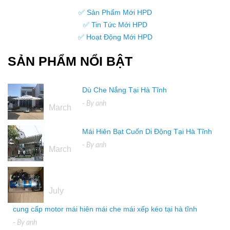
✅ Sản Phẩm Mới HPD
✅ Tin Tức Mới HPD
✅ Hoạt Động Mới HPD
SẢN PHẨM NỔI BẬT
Dù Che Nắng Tại Hà Tĩnh
16
- By
anh
March
Mái Hiên Bạt Cuốn Di Động Tại Hà Tĩnh
16
- By
anh
March
04
July
cung cấp motor mái hiên mái che mái xếp kéo tại hà tĩnh
- By
anh