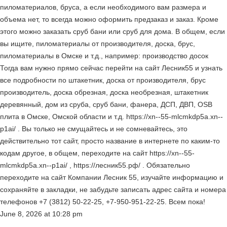
пиломатериалов, бруса, а если необходимого вам размера и
объема нет, то всегда можно оформить предзаказ и заказ. Кроме
этого можно заказать сруб бани или сруб для дома. В общем, если
вы ищите, пиломатериалы от производителя, доска, брус,
пиломатериалы в Омске и т.д., например: производство досок
Тогда вам нужно прямо сейчас перейти на сайт Лесник55 и узнать
все подробности по штакетник, доска от производителя, брус
производитель, доска обрезная, доска необрезная, штакетник
деревянный, дом из сруба, сруб бани, фанера, ДСП, ДВП, OSB
плита в Омске, Омской области и т.д. https://xn--55-mlcmkdp5a.xn--
p1ai/ . Вы только не смущайтесь и не сомневайтесь, это
действительно тот сайт, просто название в интернете по каким-то
кодам другое, в общем, переходите на сайт https://xn--55-
mlcmkdp5a.xn--p1ai/ , https://лесник55.рф/ . Обязательно
переходите на сайт Компании Лесник 55, изучайте информацию и
сохраняйте в закладки, не забудьте записать адрес сайта и номера
телефонов +7 (3812) 50-22-25, +7-950-951-22-25. Всем пока!
June 8, 2026
at
10:28 pm