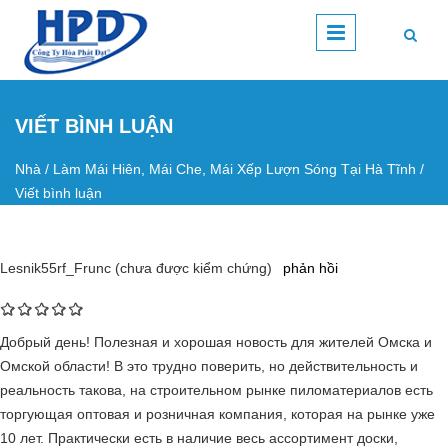
Nhảy đến nội dung
VIẾT BÌNH LUẬN
Nhà
/
Làm Mái Hiên, Mái Che, Mái Xếp Lượn Sóng Tại Hà Tĩnh
/
Bạn đang ở đây
Viết bình luận
Lesnik55rf_Frunc (chưa được kiểm chứng)
phản hồi
Добрый день! Полезная и хорошая новость для жителей Омска и
Омской области! В это трудно поверить, но действительность и
реальность такова, на строительном рынке пиломатериалов есть
торгующая оптовая и розничная компания, которая на рынке уже
10 лет. Практически есть в наличие весь ассортимент доски,