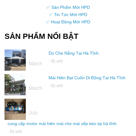
✅ Sản Phẩm Mới HPD
✅ Tin Tức Mới HPD
✅ Hoạt Động Mới HPD
SẢN PHẨM NỔI BẬT
Dù Che Nắng Tại Hà Tĩnh
16
- By
anh
March
Mái Hiên Bạt Cuốn Di Động Tại Hà Tĩnh
16
- By
anh
March
04
July
cung cấp motor mái hiên mái che mái xếp kéo tại hà tĩnh
- By
anh