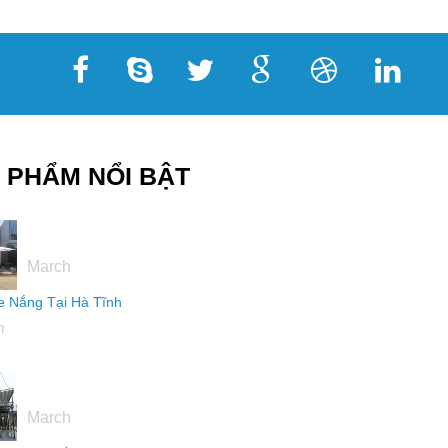
 PHẨM NỔI BẬT
16
March
 Nắng Tại Hà Tĩnh
h
16
March