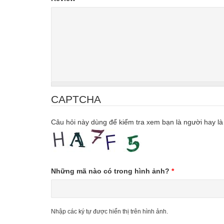
CAPTCHA
Câu hỏi này dùng để kiểm tra xem bạn là người hay là
Những mã nào có trong hình ảnh?
*
Nhập các ký tự được hiển thị trên hình ảnh.