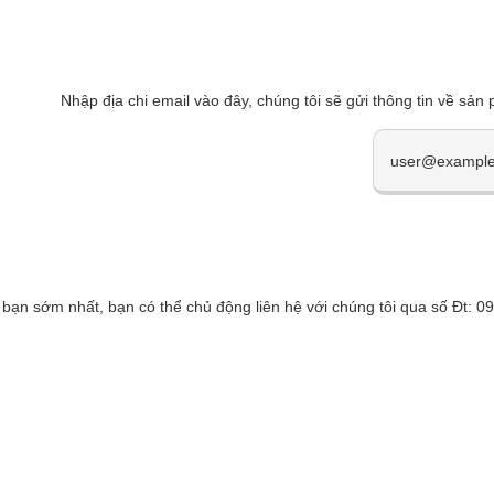
Nhập địa chi email vào đây, chúng tôi sẽ gửi thông tin về sản
 bạn sớm nhất, bạn có thể chủ động liên hệ với chúng tôi qua số Đt: