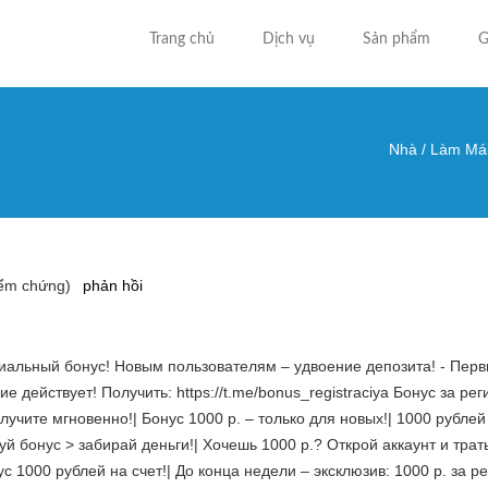
Trang chủ
Dịch vụ
Sản phẩm
G
Nhà
/
Làm Mái
Bạn đa
iểm chứng)
phản hồi
иальный бонус! Новым пользователям – удвоение депозита! - Перв
 действует! Получить: https://t.me/bonus_registraciya Бонус за реги
олучите мгновенно!| Бонус 1000 р. – только для новых!| 1000 рубле
й бонус > забирай деньги!| Хочешь 1000 р.? Открой аккаунт и трать
ус 1000 рублей на счет!| До конца недели – эксклюзив: 1000 р. за