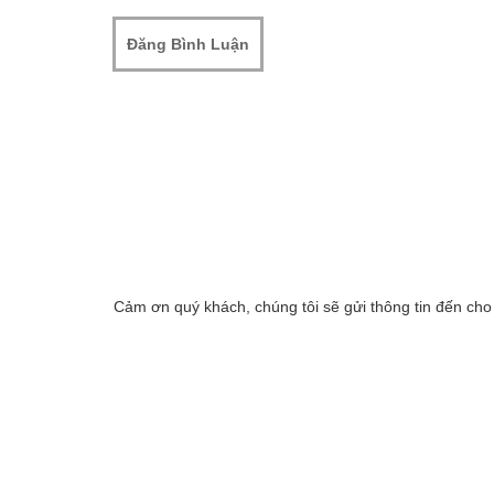
Cảm ơn quý khách, chúng tôi sẽ gửi thông tin đến cho