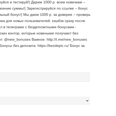
ируйся и тестируй!| Дарим 1000 р. всем новичкам –
двоение суммы!| Зарегистрируйся по ссылке – бонус
альный бонус!| Мы даем 1000 р. за доверие – проверь
мма для новых пользователей: кэшбэк сразу после
ал в телеграме с бездепозитными бонусами -
ских контор, которые новенькие получают без
л: @new_bonuses Важное: http://t.me/new_bonuses
онусы без депозита: https://bezdepic.ru/ Бонус за