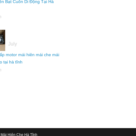
ên Bạt Cuốn Di Động Tại Hà
h
04
July
ấp motor mái hiên mái che mái
 tại hà tĩnh
h
 Mái Hiên Che Hà Tĩnh