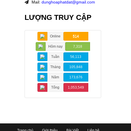
Mail:
dunghoaphatdat@gmail.com
LƯỢNG TRUY CẬP
Online
514
Hôm nay
7,318
Tuần
56,113
Tháng
105,848
Năm
173,676
Tổng
1,053,549
Trang chủ
Giới thiệu
Bài Viết
Liên hệ