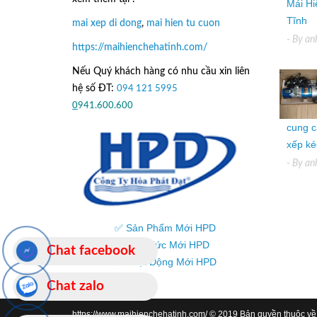
Mái Hi
Tĩnh
mai xep di dong
,
mai hien tu cuon
- By
an
https://maihienchehatinh.com/
Nếu Quý khách hàng có nhu cầu xin liên
hệ số ĐT:
094 121 5995
hoặc
0
941.600.600
cung c
xếp kéo
- By
an
✅ Sản Phẩm Mới HPD
✅ Tin Tức Mới HPD
Chat facebook
✅ Hoạt Động Mới HPD
Chat zalo
https://www.maihienchehatinh.com/
© 2019 Bản quyền thuộc về