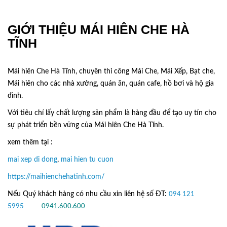
GIỚI THIỆU MÁI HIÊN CHE HÀ
TĨNH
Mái hiên Che Hà Tĩnh, chuyên thi công Mái Che, Mái Xếp, Bạt che,
Mái hiên cho các nhà xưởng, quán ăn, quán cafe, hồ bơi và hộ gia
đình.
Với tiêu chí lấy
chất lượng sản phẩm
là hàng đầu để tạo uy tín cho
sự phát triển bền vững của
Mái hiên Che Hà Tĩnh.
xem thêm tại :
mai xep di dong
,
mai hien tu cuon
https://maihienchehatinh.com/
Nếu Quý khách hàng có nhu cầu xin liên hệ số ĐT:
094 121
5995
hoặc
0
941.600.600