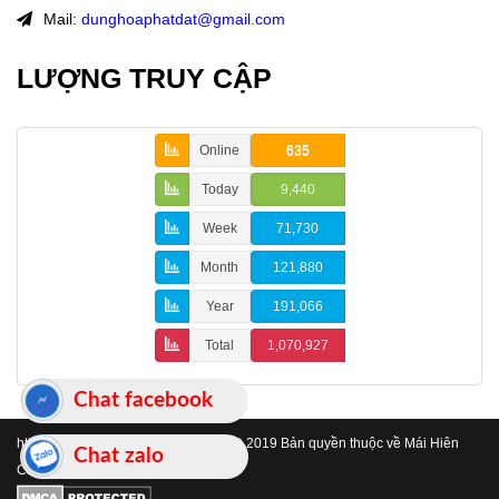
Mail:
dunghoaphatdat@gmail.com
LƯỢNG TRUY CẬP
Online
635
Today
9,440
Week
71,730
Month
121,880
Year
191,066
Total
1,070,927
Chat facebook
https://www.maihienchehatinh.com/
© 2019 Bản quyền thuộc về Mái Hiên
Chat zalo
Che Hà Tĩnh