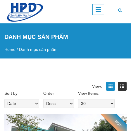
Skip to main content
DANH MỤC SẢN PHẨM
Home
/
Danh mục sản phẩm
You are here
View:
Sort by
Order
View Items:
HOT