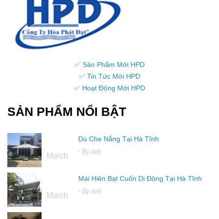
✅ Sản Phẩm Mới HPD
✅ Tin Tức Mới HPD
✅ Hoạt Động Mới HPD
SẢN PHẨM NỔI BẬT
Dù Che Nắng Tại Hà Tĩnh
16
- By
anh
March
Mái Hiên Bạt Cuốn Di Động Tại Hà Tĩnh
16
- By
anh
March