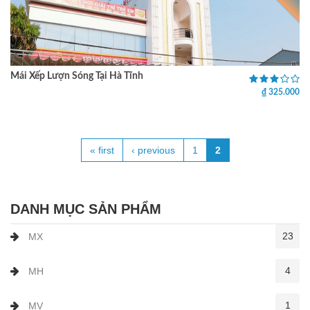
Mái Xếp Lượn Sóng Tại Hà Tĩnh
₫ 325.000
« first
‹ previous
1
2
Pages
DANH MỤC SẢN PHẨM
23
MX
4
MH
1
MV