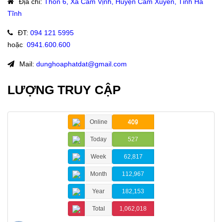
Địa chỉ
:
Thôn 6, Xã Cẩm Vịnh, Huyện Cẩm Xuyên, Tỉnh Hà
Tĩnh
ĐT
:
094 121 5995
hoặc
:
0941.600.600
Mail:
dunghoaphatdat@gmail.com
LƯỢNG TRUY CẬP
Online
409
Today
527
Week
62,817
Month
112,967
Year
182,153
Total
1,062,018