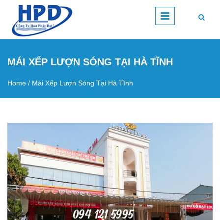
Skip to main content
MÁI XẾP LƯỢN SÓNG TẠI HÀ TĨNH
Home
/
Mái Xếp Lượn Sóng Tại Hà Tĩnh
You are here