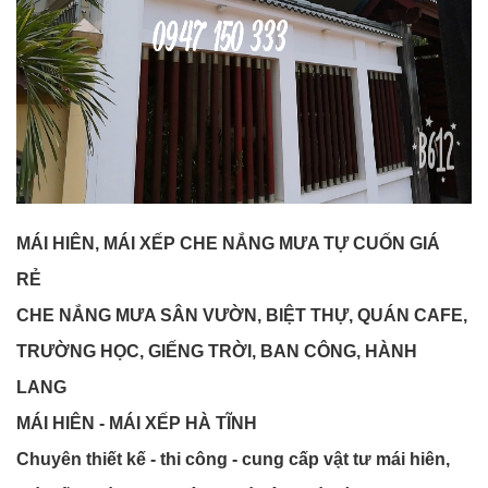
MÁI HIÊN, MÁI XẾP CHE NẮNG MƯA TỰ CUỐN GIÁ
RẺ
CHE NẮNG MƯA SÂN VƯỜN, BIỆT THỰ, QUÁN CAFE,
TRƯỜNG HỌC, GIẾNG TRỜI, BAN CÔNG, HÀNH
LANG
MÁI HIÊN - MÁI XẾP HÀ TĨNH
Chuyên thiết kế - thi công - cung cấp vật tư mái hiên,