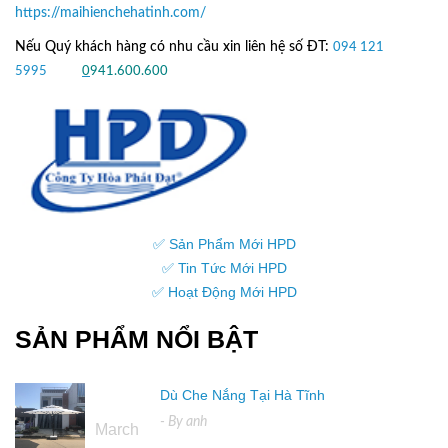
https://maihienchehatinh.com/
Nếu Quý khách hàng có nhu cầu xin liên hệ số ĐT:
094 121
5995
hoặc
0
941.600.600
✅ Sản Phẩm Mới HPD
✅ Tin Tức Mới HPD
✅ Hoạt Động Mới HPD
SẢN PHẨM NỔI BẬT
Dù Che Nắng Tại Hà Tĩnh
16
- By
anh
March