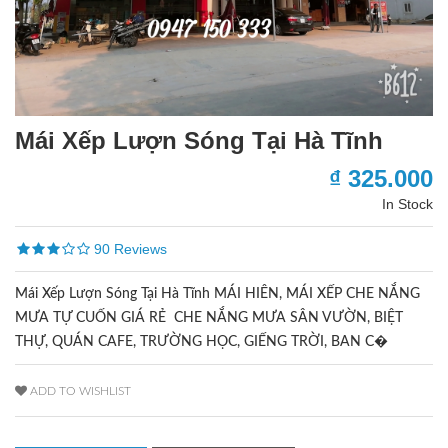
Mái Xếp Lượn Sóng Tại Hà Tĩnh
₫ 325.000
In Stock
90 Reviews
Mái Xếp Lượn Sóng Tại Hà Tĩnh MÁI HIÊN, MÁI XẾP CHE NẮNG
MƯA TỰ CUỐN GIÁ RẺ CHE NẮNG MƯA SÂN VƯỜN, BIỆT
THỰ, QUÁN CAFE, TRƯỜNG HỌC, GIẾNG TRỜI, BAN C�
ADD TO WISHLIST