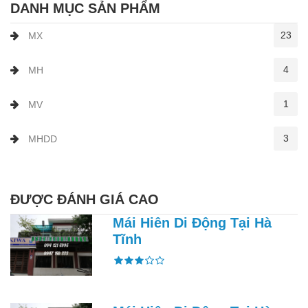
DANH MỤC SẢN PHẨM
23
MX
4
MH
1
MV
3
MHDD
ĐƯỢC ĐÁNH GIÁ CAO
Mái Hiên Di Động Tại Hà
Tĩnh