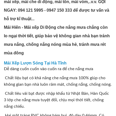
mái xếp, mái che di động, mái tôn, mái vòm,..v.v. GỌI
NGAY: 094 121 5995 - 0947 150 333 để được tư vấn và
hỗ trợ kĩ thuật...
Mái Hiên - Mái xếp Di Động che nắng mưa chẳng còn
lo ngại thời tiết, giúp bảo vệ không gian nhà bạn tránh
mưa nắng, chống nắng nóng mùa hè, tránh mưa rét
mùa đông
Mái Xếp Lượn Sóng Tại Hà Tĩnh
Dễ dàng cuốn cuốn vào cuốn ra để che nắng mưa
Chất liệu bạt có khả năng che nắng mưa 100% giúp cho
không gian bạn nhà luôn râm mát, chống nắng, chống nóng.
Chất liêu vải bạt được nhập khẩu từ Nhật Bản, Hàn Quốc
3 lớp che nắng mưa tuyệt đối, chịu mọi thời tiết, chống
nắng chiếu.
Hai mặt tráng PVC không bám bụi, độ dày 0.46mm. Có